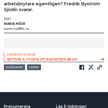
arbetsbrytare egentligen? Fredrik Byström
Sjödin svarar.
TEXT
MARIA NÖJD
maria.nojd@in.se
EXPERTEN SVARAR
BETYDER 0,19 OHM ATT RADIATORN ÄR EN
FRÄMMANDE LEDANDE DEL?
ELSÄKERHET
EXPERT
EXPERTEN SVARAR:
ÄR DET OK ATT SPACKLA IN KABELN?
: Vad är skillnaden på säkerhetsbrytare och
FRÅGA
arbetsbrytare?
Bägge två är gamla benämningar som inte
SVAR:
Prenumerera
Läs E-tidningen
bör användas längre. Säkerhetsbrytare ansågs vara