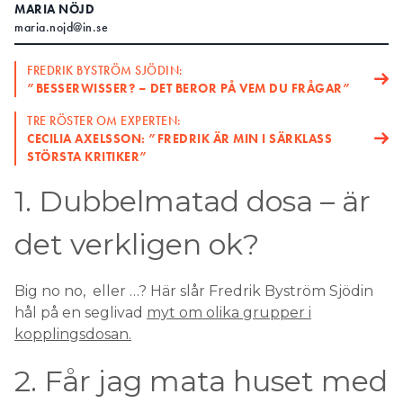
MARIA NÖJD
Search for:
maria.nojd@in.se
FREDRIK BYSTRÖM SJÖDIN:
”BESSERWISSER? – DET BEROR PÅ VEM DU FRÅGAR”
SEARCH
TRE RÖSTER OM EXPERTEN:
CECILIA AXELSSON: ”FREDRIK ÄR MIN I SÄRKLASS
STÖRSTA KRITIKER”
1. Dubbelmatad dosa – är
det verkligen ok?
Big no no, eller …? Här slår Fredrik Byström Sjödin
hål på en seglivad
myt om olika grupper i
kopplingsdosan.
2. Får jag mata huset med