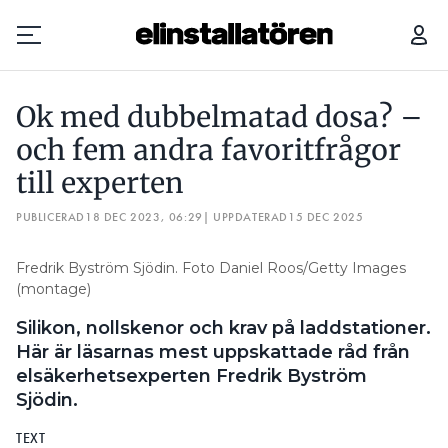
OK MED DUBBELMATAD DOSA? – OCH FEM ANDRA FAVORITFRÅGOR TILL EXPERTEN
Ok med dubbelmatad dosa? –
Prenumerera
och fem andra favoritfrågor
till experten
Hantera prenumeration
PUBLICERAD
18 DEC 2023, 06:29
| UPPDATERAD
15 DEC 2025
Lediga jobb
Fredrik Byström Sjödin. Foto Daniel Roos/Getty Images
Annonsera
(montage)
Silikon, nollskenor och krav på laddstationer.
Läs E-tidningen
Här är läsarnas mest uppskattade råd från
elsäkerhetsexperten Fredrik Byström
Om tidningen
Sjödin.
Kontakt
Personuppgifter
TEXT