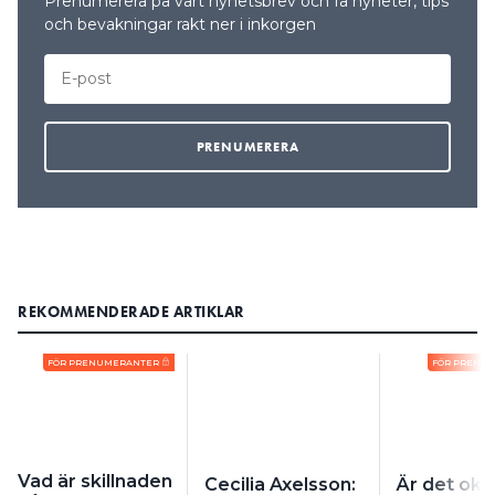
Prenumerera på vårt nyhetsbrev och få nyheter, tips
och bevakningar rakt ner i inkorgen
REKOMMENDERADE ARTIKLAR
FÖR PRENUMERANTER
FÖR PRENU
Vad är skillnaden
Cecilia Axelsson:
Är det okej