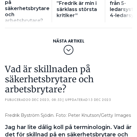
på
”Fredrik är min i
från 5-
säkerhetsbrytare
särklass största
ledarsystem
och
kritiker”
4-ledarsy
arbetsbrytare?
Vad är skillnaden på
säkerhetsbrytare och
arbetsbrytare?
PUBLICERAD
20 DEC 2023, 08:53
| UPPDATERAD
15 DEC 2025
Fredrik Byström Sjödin. Foto: Peter Knutson/Getty Images
Jag har lite dålig koll på terminologin. Vad är
det för skillnad på en säkerhetsbrytare och