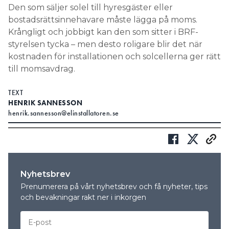
Den som säljer solel till hyresgäster eller
Search for:
bostadsrättsinnehavare måste lägga på moms.
Krångligt och jobbigt kan den som sitter i BRF-
styrelsen tycka – men desto roligare blir det när
kostnaden för installationen och solcellerna ger rätt
SEARCH
till momsavdrag.
TEXT
HENRIK SANNESSON
henrik.sannesson@elinstallatoren.se
Nyhetsbrev
Prenumerera på vårt nyhetsbrev och få nyheter, tips
och bevakningar rakt ner i inkorgen