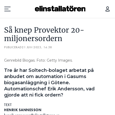
SÅ KNEP PROVEKTOR 20-MILJONERSORDERN
Så knep Provektor 20-
Prenumerera
miljonersordern
PUBLICERAD
Hantera prenumeration
21 JUN 2023, 14:58
Lediga jobb
Genrebild Biogas. Foto: Getty Images.
Tre år har Soltech-bolaget arbetat på
Annonsera
anbudet om automation i Gasums
biogasanläggning i Götene.
Läs E-tidningen
Automationschef Erik Andersson, vad
gjorde att ni fick ordern?
Om tidningen
TEXT
Kontakt
HENRIK SANNESSON
Personuppgifter