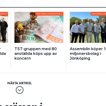
NTER
FÖR PRENUMERANTER
FÖR PRENUM
r
TST-gruppen med 80
Assemblin köper 1
lda
anställda köps upp av
miljonersbolag i
koncern
Jönköping