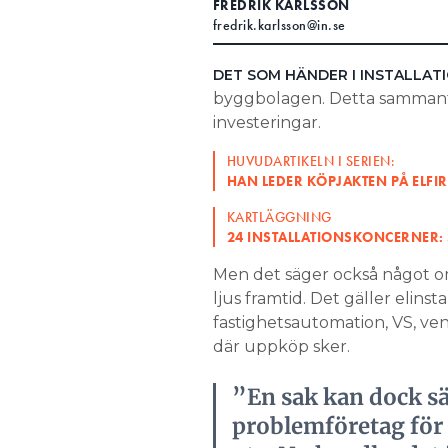
FREDRIK KARLSSON
fredrik.karlsson@in.se
Search for:
DET SOM HÄNDER I INSTALLA
byggbolagen. Detta sammanfal
SEARCH
investeringar.
HUVUDARTIKELN I SERIEN:
HAN LEDER KÖPJAKTEN PÅ ELF
KARTLÄGGNING
24 INSTALLATIONSKONCERNER: 
Men det säger också något o
ljus framtid. Det gäller elins
fastighetsautomation, VS, ven
där uppköp sker.
”En sak kan dock sä
problemföretag för 