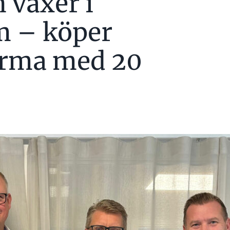
 växer i
m – köper
irma med 20