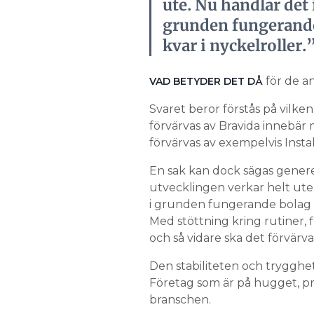
ute. Nu handlar det 
grunden fungerande 
kvar i nyckelroller.
för de an
VAD BETYDER DET DÅ
Svaret beror förstås på vilke
förvärvas av Bravida innebär
förvärvas av exempelvis Instal
En sak kan dock sägas genere
utvecklingen verkar helt ute.
i grunden fungerande bolag dä
Med stöttning kring rutiner, 
och så vidare ska det förvärva
Den stabiliteten och trygghe
Företag som är på hugget, pr
branschen.