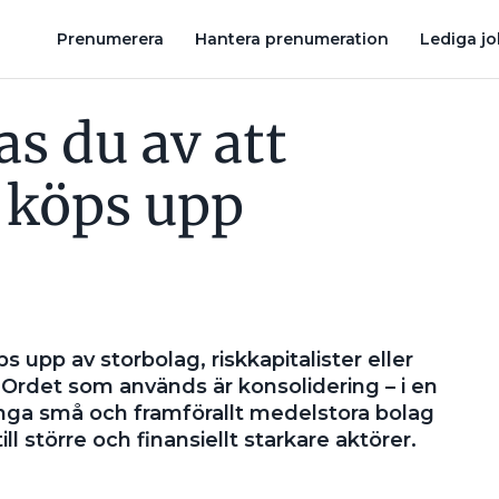
MBLIN VÄXER I STOCKHOLM – KÖPER ELTEKNIKFIRMA MED 20 ANST
Prenumerera
Hantera prenumeration
Lediga j
s du av att
 köps upp
 upp av storbolag, riskkapitalister eller
Ordet som används är konsolidering – i en
ga små och framförallt medelstora bolag
l större och finansiellt starkare aktörer.