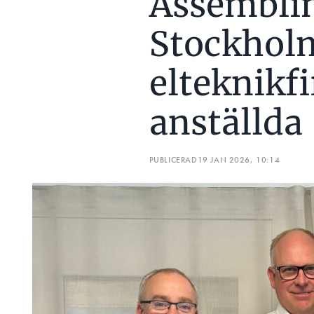
Assemblin
Stockhol
elteknikf
anställda
PUBLICERAD
19 JAN 2026, 10:14