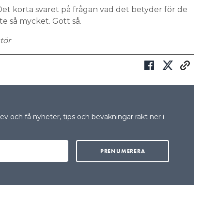
et korta svaret på frågan vad det betyder för de
te så mycket. Gott så.
tör
v och få nyheter, tips och bevakningar rakt ner i