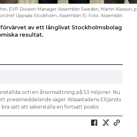
llthin, EVP Division Manager Assemblin Sweden, Martin Klasson, p
ionchef Uppsala Stockholm, Assemblin El. Foto: Assemblin
örvärvet av ett långlivat Stockholmsbolag
omiska resultat.
anställda och en årsomsättning på 53 miljoner. Nu
I ett pressmeddelande säger Wasastadens Eltjänsts
ra sätt att säkerställa en fortsatt positiv
 2024: LANDETS 30 STÖRSTA KONCERNER INOM