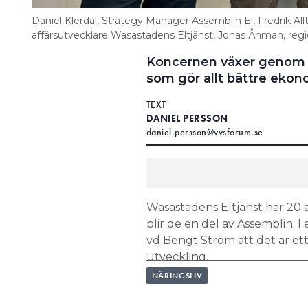
Daniel Klerdal, Strategy Manager Assemblin El, Fredrik A
affärsutvecklare Wasastadens Eltjänst, Jonas Åhman, reg
Koncernen växer genom f
som gör allt bättre ekon
TEXT
DANIEL PERSSON
daniel.persson@vvsforum.se
Wasastadens Eltjänst har 20 
blir de en del av Assemblin. 
vd Bengt Ström att det är ett b
utveckling.
NÄRINGSLIV
LÄS OCKSÅ:
KARTLÄGGNING AV OMSÄTTNING