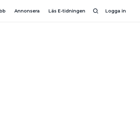
ÄLLDA
HJO INSTALLATION KÖPER ELFIRMA MED 11 ANSTÄLLDA
obb
Annonsera
Läs E-tidningen
Logga in