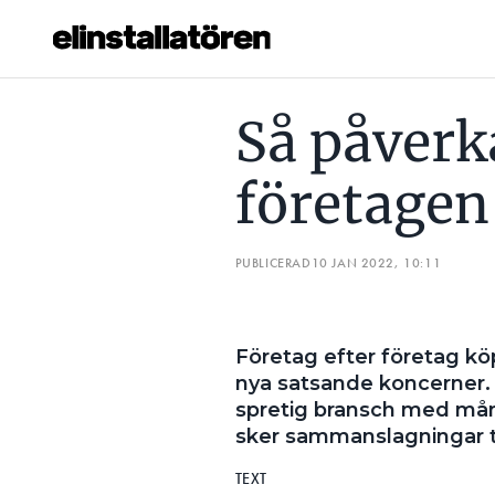
SÅ PÅVERKAS DU AV ATT FÖRETAGEN KÖPS UPP
ASSE
Så påverka
Prenumerera
företagen
Hantera prenumeration
Lediga jobb
PUBLICERAD
10 JAN 2022, 10:11
Annonsera
Företag efter företag köps
Läs E-tidningen
nya satsande koncerner. 
spretig bransch med mån
Om tidningen
sker sammanslagningar til
Kontakt
TEXT
Personuppgifter