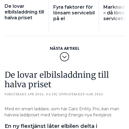
De lovar
Fyra faktorer för
Marknadsö
elbilsladdning till
lönsam servicebil
– då lönar 
halva priset
på el
servicebil 
De lovar elbilsladdning till
halva priset
PUBLICERAD
2 APR 2024, 04:58
| UPPDATERAD
28 MAR 2024
Med en smart laddare, som här Garo Entity Pro, kan man
halvera laddpriset med Varberg Energis nya flextjänst.
En ny flextjänst låter elbilen delta i