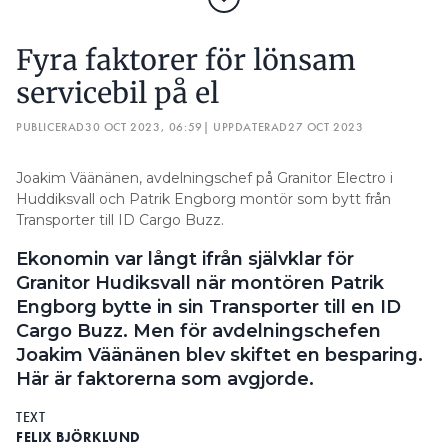
MÖJLIGHET TILL STÖDTJÄNSTER MED GRÖNT
Fyra faktorer för lönsam
TEKNIKAVDRAG:
MJUKVARUSTYRNING RUNDAR SKÄRPTA
servicebil på el
SKATTEREGLER
PUBLICERAD
30 OCT 2023, 06:59
| UPPDATERAD
27 OCT 2023
– Med smarta billaddare menar vi
laddare som kommunicerar med
internet via protokollet OCPP 1.6-J
Joakim Väänänen, avdelningschef på Granitor Electro i
Huddiksvall och Patrik Engborg montör som bytt från
och som därigenom kan styras av oss
Transporter till ID Cargo Buzz.
när vi behöver den som deltagare i
Henrik
vår flextjänst, berättar Henrik
Ekonomin var långt ifrån självklar för
Näsström är
Näsström, marknadschef hos
Granitor Hudiksvall när montören Patrik
marknadschef
Varberg Energi. Det kommunala
Engborg bytte in sin Transporter till en ID
hos Varberg
elbolaget har sedan 1 februari avtal
Energi. Foto:
Cargo Buzz. Men för avdelningschefen
med Svenska kraftnät som
Lars-Göran
Joakim Väänänen blev skiftet en besparing.
balansansvarig och kan därigenom
Hedin
Här är faktorerna som avgjorde.
erbjuda sina kunder de här
tjänsterna.
TEXT
FELIX BJÖRKLUND