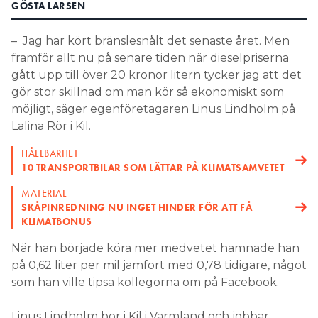
GÖSTA LARSEN
Search for:
– Jag har kört bränslesnålt det senaste året. Men
framför allt nu på senare tiden när dieselpriserna
gått upp till över 20 kronor litern tycker jag att det
SEARCH
gör stor skillnad om man kör så ekonomiskt som
möjligt, säger egenföretagaren Linus Lindholm på
Lalina Rör i Kil.
HÅLLBARHET
10 TRANSPORTBILAR SOM LÄTTAR PÅ KLIMATSAMVETET
MATERIAL
SKÅPINREDNING NU INGET HINDER FÖR ATT FÅ
KLIMATBONUS
När han började köra mer medvetet hamnade han
på 0,62 liter per mil jämfört med 0,78 tidigare, något
som han ville tipsa kollegorna om på Facebook.
Linus Lindholm bor i Kil i Värmland och jobbar