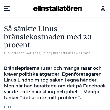
SÅ SÄNKTE LINUS BRÄNSLEKOSTNADEN MED 20 PROCENT
DE 
Så sänkte Linus
Prenumerera
bränslekostnaden med 20
procent
Hantera prenumeration
PUBLICERAD
23 MAR 2022, 12:20
| UPPDATERAD
25 MAR 2022
Lediga jobb
Bränslepriserna rusar och många rasar och
Annonsera
kräver politiska åtgärder. Egenföretagaren
Linus Lindholm tog saken i egna händer.
Läs E-tidningen
Men när han berättade om det på Facebook
var det inte bara klang och jubel. – Många
Om tidningen
tänker ”det är inte mitt problem”.
Kontakt
TEXT
Personuppgifter