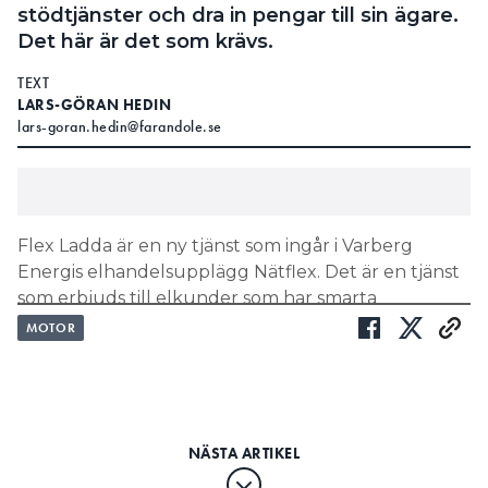
stödtjänster och dra in pengar till sin ägare.
Det här är det som krävs.
TEXT
LARS-GÖRAN HEDIN
lars-goran.hedin@farandole.se
Flex Ladda är en ny tjänst som ingår i Varberg
Energis elhandelsupplägg Nätflex. Det är en tjänst
som erbjuds till elkunder som har smarta
elbilsladdare – sådana som kan kommunicera via
MOTOR
nätet. De som skriver avtal om tjänsten medger att
Varberg Energi tillfälligt kan reducera laddningen
då det uppstått obalanser i elnätet på grund av för
hög konsumtion. Som motprestation halverar
Varberg Energi priset för den el som förbrukas via
samma billaddare.