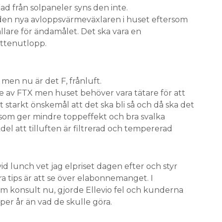
nad från solpaneler syns den inte.
t den nya avloppsvärmeväxlaren i huset eftersom
hållare för ändamålet. Det ska vara en
ttenutlopp.
 men nu är det F, frånluft.
re av FTX men huset behöver vara tätare för att
t starkt önskemål att det ska bli så och då ska det
som ger mindre toppeffekt och bra svalka
el att tilluften är filtrerad och tempererad
id lunch vet jag elpriset dagen efter och styr
a tips är att se över elabonnemanget. I
m konsult nu, gjorde Ellevio fel och kunderna
per år än vad de skulle göra.