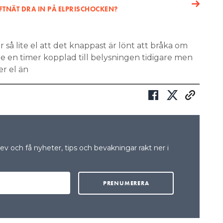
TNÄT DRA IN PÅ ELPRISCHOCKEN?
r så lite el att det knappast är lönt att bråka om
e en timer kopplad till belysningen tidigare men
er el än
v och få nyheter, tips och bevakningar rakt ner i