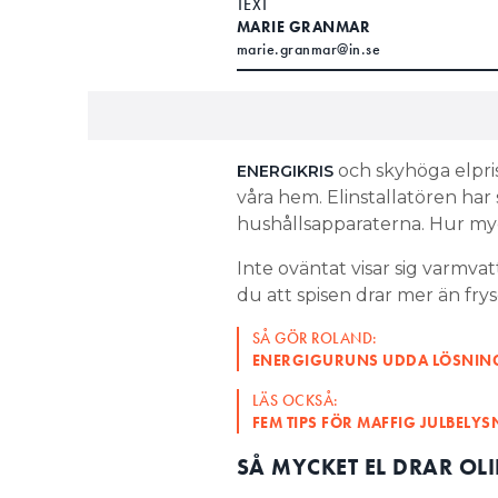
TEXT
MARIE GRANMAR
marie.granmar@in.se
och skyhöga elpri
ENERGIKRIS
våra hem. Elinstallatören har
hushållsapparaterna. Hur my
Inte oväntat visar sig varmva
du att spisen drar mer än fry
SÅ GÖR ROLAND:
ENERGIGURUNS UDDA LÖSNINGA
LÄS OCKSÅ:
FEM TIPS FÖR MAFFIG JULBELYS
SÅ MYCKET EL DRAR OL