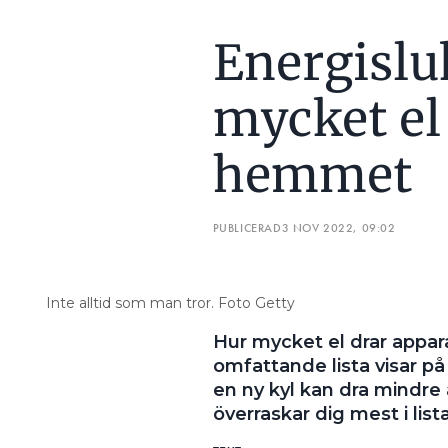
Energislu
mycket el 
hemmet
PUBLICERAD
3 NOV 2022, 09:02
Inte alltid som man tror. Foto Getty
Hur mycket el drar appa
omfattande lista visar på 
en ny kyl kan dra mindr
överraskar dig mest i list