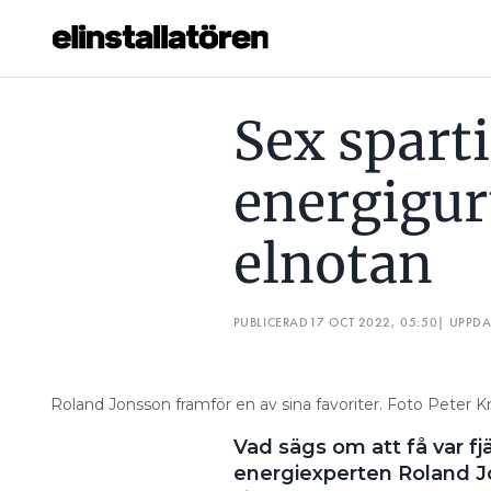
SEX SPARTIPS FRÅN ENERGIGURUN – SÅ KAPAS ELNOTAN
Sex sparti
Prenumerera
energigur
Hantera prenumeration
elnotan
Lediga jobb
Annonsera
PUBLICERAD
17 OCT 2022, 05:50
| UPPD
Läs E-tidningen
Roland Jonsson framför en av sina favoriter. Foto Peter 
Om tidningen
Vad sägs om att få var fj
Kontakt
energiexperten Roland Jon
Personuppgifter