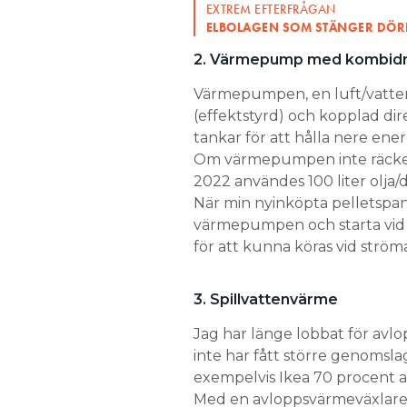
EXTREM EFTERFRÅGAN
ELBOLAGEN SOM STÄNGER DÖR
2. Värmepump med kombidr
Värmepumpen, en luft/vatte
(effektstyrd) och kopplad di
tankar för att hålla nere ene
Om värmepumpen inte räcker 
2022 användes 100 liter olja/d
När min nyinköpta pelletspan
värmepumpen och starta vid 
för att kunna köras vid ström
3. Spillvattenvärme
Jag har länge lobbat för avl
inte har fått större genomslag
exempelvis Ikea 70 procent av 
Med en avloppsvärmeväxlare k