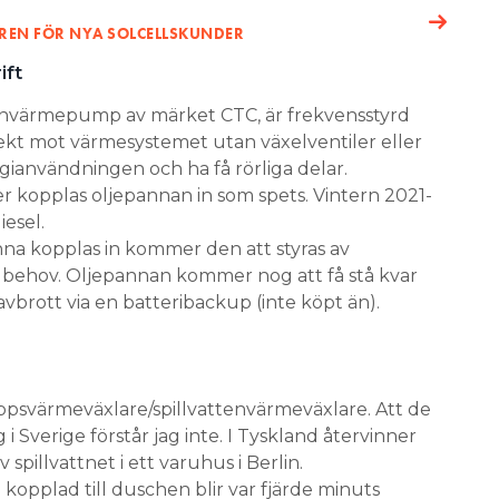
REN FÖR NYA SOLCELLSKUNDER
ift
nvärmepump av märket CTC, är frekvensstyrd
rekt mot
värmesystemet utan växelventiler eller
rgianvändningen och ha få rörliga delar.
kopplas oljepannan in som spets. Vintern 2021-
iesel.
na kopplas in kommer den att styras av
behov. Oljepannan kommer nog att få stå kvar
avbrott via en batteribackup (inte köpt än).
oppsvärmeväxlare/spillvattenvärmeväxlare. Att de
 i Sverige förstår jag inte. I Tyskland återvinner
spillvattnet i ett varuhus i Berlin.
opplad till duschen blir var fjärde minuts