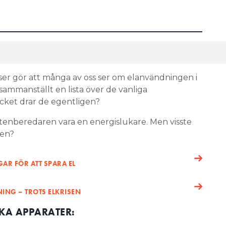
ser gör att många av oss ser om elanvändningen i
 sammanställt en lista över de vanliga
cket drar de egentligen?
ttenberedaren vara en energislukare. Men visste
sen?
R FÖR ATT SPARA EL
NING – TROTS ELKRISEN
IKA APPARATER: