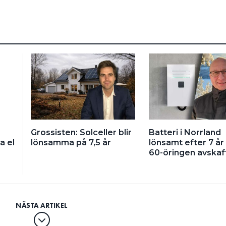
Grossisten: Solceller blir
Batteri i Norrland
a el
lönsamma på 7,5 år
lönsamt efter 7 år
60-öringen avskaf