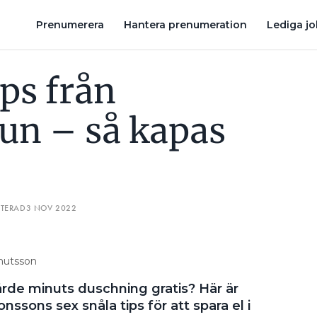
ENERGISLUKARNA – SÅ MYCKET EL DRAR PRYLARNA I HEMMET
Prenumerera
Hantera prenumeration
Lediga j
ps från
un – så kapas
ATERAD
3 NOV 2022
Knutsson
ärde minuts duschning gratis? Här är
ssons sex snåla tips för att spara el i