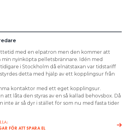
redare
ttetid med en elpatron men den kommer att
n min nyinköpta pelletsbrännare. Idén med
tidigare i Stockholm då elnätstaxan var tidstariff
styrdes detta med hjälp av ett kopplingsur från
samma kontaktor med ett eget kopplingsur.
n att låta den styras av en så kallad behovsbox. Då
inte är så dyr i stället för som nu med fasta tider
LLA:
R FÖR ATT SPARA EL