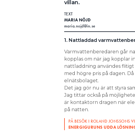
villan.
Search for:
TEXT
MARIA NÖJD
maria.nojd@in.se
SEARCH
1. Nattladdad varmvattenbe
Varmvattenberedaren går na
kopplas om när jag kopplar i
nattladdning användes flitigt 
med högre pris på dagen. Då 
elnätsbolaget.
Det jag gör nu är att styra 
Jag tittar också på möjlighete
är kontaktorn dragen när elen 
på natten.
PÅ BESÖK I ROLAND JONSSONS VI
ENERGIGURUNS UDDA LÖSNINGA