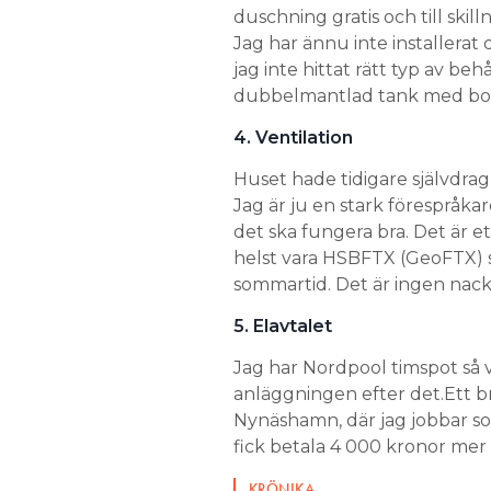
duschning gratis och till skill
Jag har ännu inte installera
jag inte hittat rätt typ av be
dubbelmantlad tank med bo
4. Ventilation
Huset hade tidigare självdrag
Jag är ju en stark förespråka
det ska fungera bra. Det är et
helst vara HSBFTX (GeoFTX) 
sommartid. Det är ingen nackd
5. Elavtalet
Jag har Nordpool timspot så v
anläggningen efter det.Ett br
Nynäshamn, där jag jobbar so
fick betala 4 000 kronor mer 
KRÖNIKA