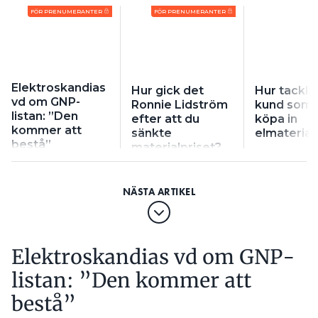
FÖR PRENUMERANTER
FÖR PRENUMERANTER
Elektroskandias
Hur gick det
Hur tackla
vd om GNP-
Ronnie Lidström
kund som v
listan: ”Den
efter att du
köpa in
kommer att
sänkte
elmaterial 
bestå”
materialpriset?
Elektroskandias vd om GNP-
listan: ”Den kommer att
bestå”