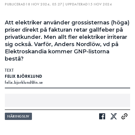
PUBLICERAD
18 NOV 2024, 05:27
| UPPDATERAD
15 NOV 2024
Att elektriker använder grossisternas (höga)
priser direkt på fakturan retar gallfeber på
privatkunder. Men allt fler elektriker irriterar
sig också. Varför, Anders Nordlöw, vd på
Elektroskandia kommer GNP-listorna
bestå?
TEXT
FELIX BJÖRKLUND
felix.bjorklund@in.se
Det är länge sedan som elmaterial blev tillgängligt
NÄRINGSLIV
ute på den öppna marknaden och med detta kom
ett stort problem. Privatpersoner kunde se hur