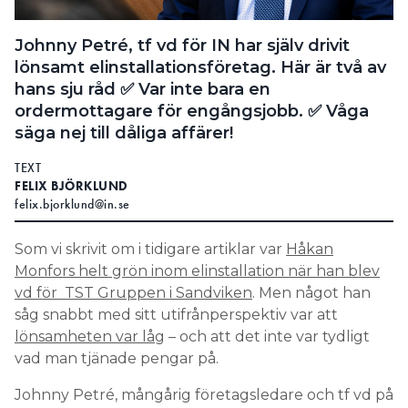
Search for:
Johnny Petré, tf vd för IN har själv drivit
lönsamt elinstallationsföretag. Här är två av
hans sju råd ✅ Var inte bara en
SEARCH
ordermottagare för engångsjobb. ✅ Våga
säga nej till dåliga affärer!
TEXT
FELIX BJÖRKLUND
felix.bjorklund@in.se
Som vi skrivit om i tidigare artiklar var
Håkan
Monfors helt grön inom elinstallation när han blev
vd för TST Gruppen i Sandviken
. Men något han
såg snabbt med sitt utifrånperspektiv var att
lönsamheten var låg
– och att det inte var tydligt
vad man tjänade pengar på.
Johnny Petré, mångårig företagsledare och tf vd på