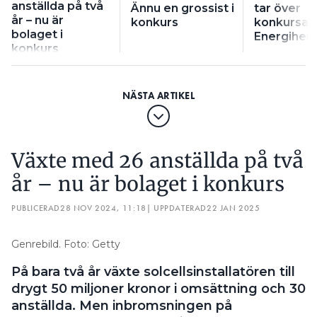
anställda på två
Ännu en grossist i
tar över
år – nu är
konkurs
konkursa
bolaget i
Energihe
konkurs
Växte med 26 anställda på två
år – nu är bolaget i konkurs
PUBLICERAD
28 NOV 2024, 11:18
| UPPDATERAD
22 JAN 2025
Genrebild. Foto: Getty
På bara två år växte solcellsinstallatören till
drygt 50 miljoner kronor i omsättning och 30
anställda. Men inbromsningen på