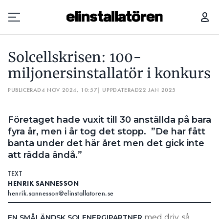
SOLCELLSKRISEN: 100-MILJONERSINSTALLATÖR I KONKURS
Solcellskrisen: 100-
Prenumerera
miljonersinstallatör i konkurs
PUBLICERAD
Hantera prenumeration
4 NOV 2024, 10:57
| UPPDATERAD
22 JAN 2025
Lediga jobb
Företaget hade vuxit till 30 anställda på bara
fyra år, men i år tog det stopp. ”De har fått
Annonsera
banta under det här året men det gick inte
att rädda ändå.”
Läs E-tidningen
TEXT
HENRIK SANNESSON
Om tidningen
henrik.sannesson@elinstallatoren.se
Kontakt
Personuppgifter
med driv, så
EN SMÅLÄNDSK SOLENERGIPARTNER