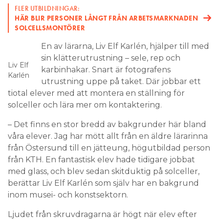
FLER UTBILDNINGAR:
HÄR BLIR PERSONER LÅNGT FRÅN ARBETSMARKNADEN
SOLCELLSMONTÖRER
En av lärarna, Liv Elf Karlén, hjälper till med
sin klätterutrustning – sele, rep och
Liv Elf
karbinhakar. Snart är fotografens
Karlén
utrustning uppe på taket. Där jobbar ett
tiotal elever med att montera en ställning för
solceller och lära mer om kontaktering.
– Det finns en stor bredd av bakgrunder här bland
våra elever. Jag har mött allt från en äldre lärarinna
från Östersund till en jätteung, högutbildad person
från KTH. En fantastisk elev hade tidigare jobbat
med glass, och blev sedan skitduktig på solceller,
berättar Liv Elf Karlén som själv har en bakgrund
inom musei- och konstsektorn.
Ljudet från skruvdragarna är högt när elev efter