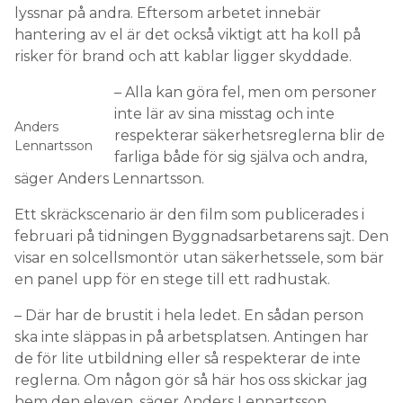
lyssnar på andra. Eftersom arbetet innebär
hantering av el är det också viktigt att ha koll på
risker för brand och att kablar ligger skyddade.
– Alla kan göra fel, men om personer
inte lär av sina misstag och inte
Anders
respekterar säkerhetsreglerna blir de
Lennartsson
farliga både för sig själva och andra,
säger Anders Lennartsson.
Ett skräckscenario är den film som publicerades i
februari på tidningen Byggnadsarbetarens sajt. Den
visar en solcellsmontör utan säkerhetssele, som bär
en panel upp för en stege till ett radhustak.
– Där har de brustit i hela ledet. En sådan person
ska inte släppas in på arbetsplatsen. Antingen har
de för lite utbildning eller så respekterar de inte
reglerna. Om någon gör så här hos oss skickar jag
hem den eleven, säger Anders Lennartsson.