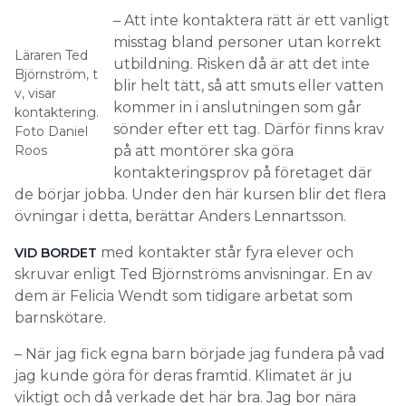
– Att inte kontaktera rätt är ett vanligt
misstag bland personer utan korrekt
Läraren Ted
utbildning. Risken då är att det inte
Björnström, t
blir helt tätt, så att smuts eller vatten
v, visar
kommer in i anslutningen som går
kontaktering.
sönder efter ett tag. Därför finns krav
Foto Daniel
Roos
på att montörer ska göra
kontakteringsprov på företaget där
de börjar jobba. Under den här kursen blir det flera
övningar i detta, berättar Anders Lennartsson.
med kontakter står fyra elever och
VID BORDET
skruvar enligt Ted Björnströms anvisningar. En av
dem är Felicia Wendt som tidigare arbetat som
barnskötare.
– När jag fick egna barn började jag fundera på vad
jag kunde göra för deras framtid. Klimatet är ju
viktigt och då verkade det här bra. Jag bor nära