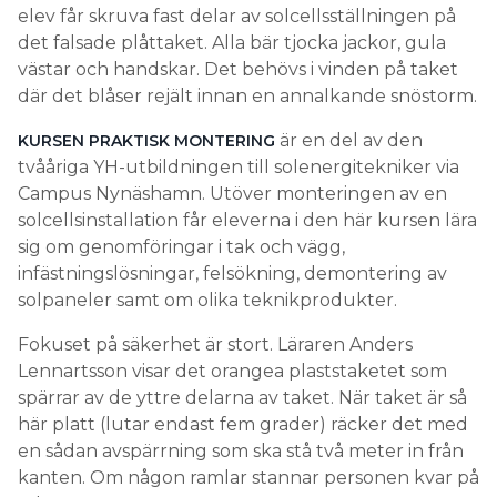
elev får skruva fast delar av solcellsställningen på
det falsade plåttaket. Alla bär tjocka jackor, gula
västar och handskar. Det behövs i vinden på taket
där det blåser rejält innan en annalkande snöstorm.
är en del av den
KURSEN PRAKTISK MONTERING
tvååriga YH-utbildningen till solenergitekniker via
Campus Nynäshamn. Utöver monteringen av en
solcellsinstallation får eleverna i den här kursen lära
sig om genomföringar i tak och vägg,
infästningslösningar, felsökning, demontering av
solpaneler samt om olika teknikprodukter.
Fokuset på säkerhet är stort. Läraren Anders
Lennartsson visar det orangea plaststaketet som
spärrar av de yttre delarna av taket. När taket är så
här platt (lutar endast fem grader) räcker det med
en sådan avspärrning som ska stå två meter in från
kanten. Om någon ramlar stannar personen kvar på