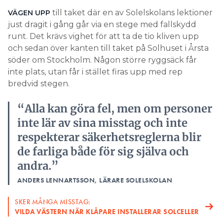
till taket där en av Solelskolans lektioner
VÄGEN UPP
Search for:
just dragit i gång går via en stege med fallskydd
runt. Det krävs vighet för att ta de tio kliven upp
och sedan över kanten till taket på Solhuset i Årsta
SEARCH
söder om Stockholm. Någon större ryggsäck får
inte plats, utan får i stället firas upp med rep
bredvid stegen.
“Alla kan göra fel, men om personer
inte lär av sina misstag och inte
respekterar säkerhetsreglerna blir
de farliga både för sig själva och
andra.”
ANDERS LENNARTSSON, LÄRARE SOLELSKOLAN
SKER MÅNGA MISSTAG:
VILDA VÄSTERN NÄR KLÅPARE INSTALLERAR SOLCELLER