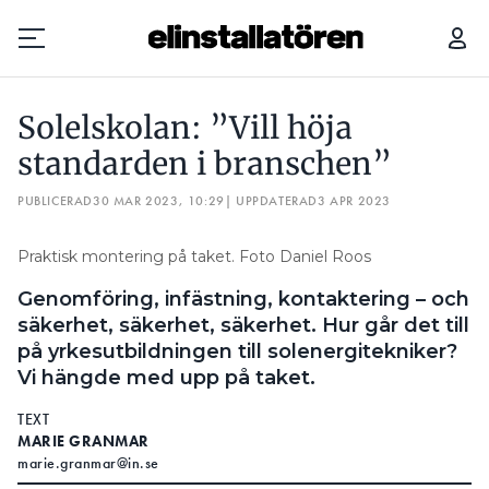
SOLELSKOLAN: ”VILL HÖJA STANDARDEN I BRANSCHEN”
Solelskolan: ”Vill höja
Prenumerera
standarden i branschen”
PUBLICERAD
Hantera prenumeration
30 MAR 2023, 10:29
| UPPDATERAD
3 APR 2023
Lediga jobb
Praktisk montering på taket. Foto Daniel Roos
Genomföring, infästning, kontaktering – och
Annonsera
säkerhet, säkerhet, säkerhet. Hur går det till
på yrkesutbildningen till solenergitekniker?
Läs E-tidningen
Vi hängde med upp på taket.
TEXT
Om tidningen
MARIE GRANMAR
Kontakt
marie.granmar@in.se
Personuppgifter