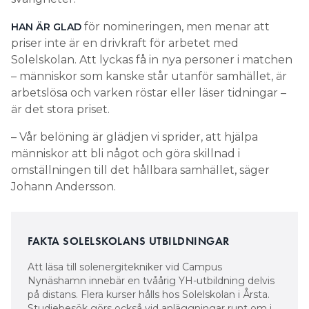
för nomineringen, men menar att
HAN ÄR GLAD
priser inte är en drivkraft för arbetet med
Solelskolan. Att lyckas få in nya personer i matchen
– människor som kanske står utanför samhället, är
arbetslösa och varken röstar eller läser tidningar –
är det stora priset.
– Vår belöning är glädjen vi sprider, att hjälpa
människor att bli något och göra skillnad i
omställningen till det hållbara samhället, säger
Johann Andersson.
FAKTA SOLELSKOLANS UTBILDNINGAR
Att läsa till solenergitekniker vid Campus
Nynäshamn innebär en tvåårig YH-utbildning delvis
på distans. Flera kurser hålls hos Solelskolan i Årsta.
Studiebesök görs också vid anläggningar runt om i