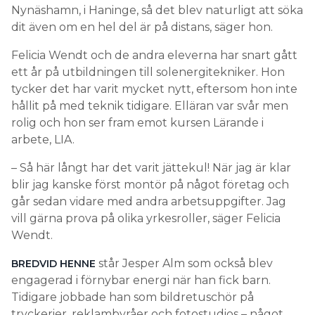
Nynäshamn, i Haninge, så det blev naturligt att söka
dit även om en hel del är på distans, säger hon.
Felicia Wendt och de andra eleverna har snart gått
ett år på utbildningen till solenergitekniker. Hon
tycker det har varit mycket nytt, eftersom hon inte
hållit på med teknik tidigare. Elläran var svår men
rolig och hon ser fram emot kursen Lärande i
arbete, LIA.
– Så här långt har det varit jättekul! När jag är klar
blir jag kanske först montör på något företag och
går sedan vidare med andra arbetsuppgifter. Jag
vill gärna prova på olika yrkesroller, säger Felicia
Wendt.
står Jesper Alm som också blev
BREDVID HENNE
engagerad i förnybar energi när han fick barn.
Tidigare jobbade han som bildretuschör på
tryckerier, reklambyråer och fotostudios – något