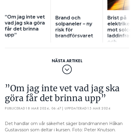
”Om jag inte vet
Brand och
Brist på
vad jag ska göra
solpaneler – ny
elektriker
får det brinna
risk för
mot sol­cel
upp”
brandförsvaret
ladd­infrast
och
energieffe
”Om jag inte vet vad jag ska
göra får det brinna upp”
PUBLICERAD
18 MAR 2024, 06:47
| UPPDATERAD
15 MAR 2024
Det handlar om vår säkerhet säger brandmannen Håkan
Gustavsson som deltar i kursen. Foto: Peter Knutson.