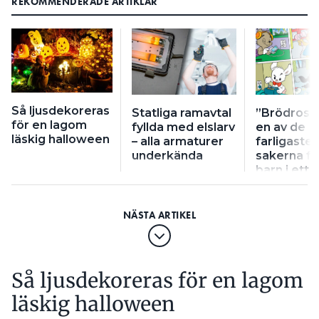
REKOMMENDERADE ARTIKLAR
Så ljusdekoreras
Statliga ramavtal
”Brödrost
för en lagom
fyllda med elslarv
en av de
läskig halloween
– alla armaturer
farligaste
underkända
sakerna fö
barn i ett 
Så ljusdekoreras för en lagom
läskig halloween