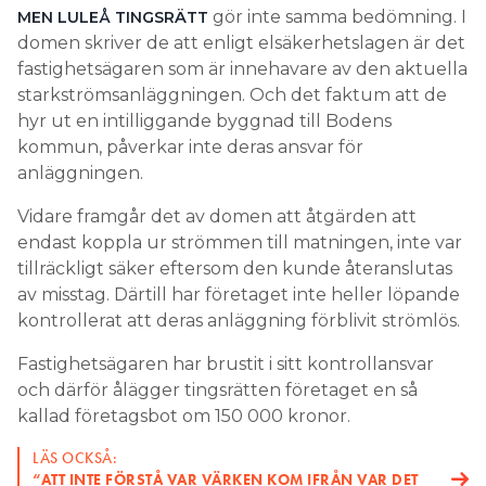
gör inte samma bedömning. I
MEN LULEÅ TINGSRÄTT
domen skriver de att enligt elsäkerhetslagen är det
fastighetsägaren som är innehavare av den aktuella
starkströmsanläggningen. Och det faktum att de
hyr ut en intilliggande byggnad till Bodens
kommun, påverkar inte deras ansvar för
anläggningen.
Vidare framgår det av domen att åtgärden att
endast koppla ur strömmen till matningen, inte var
tillräckligt säker eftersom den kunde återanslutas
av misstag. Därtill har företaget inte heller löpande
kontrollerat att deras anläggning förblivit strömlös.
Fastighetsägaren har brustit i sitt kontrollansvar
och därför ålägger tingsrätten företaget en så
kallad företagsbot om 150 000 kronor.
LÄS OCKSÅ:
“ATT INTE FÖRSTÅ VAR VÄRKEN KOM IFRÅN VAR DET