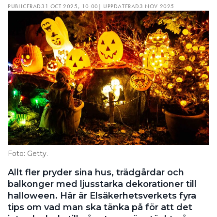
PUBLICERAD
31 OCT 2025, 10:00
| UPPDATERAD
3 NOV 2025
Foto: Getty.
Allt fler pryder sina hus, trädgårdar och
balkonger med ljusstarka dekorationer till
halloween. Här är Elsäkerhetsverkets fyra
tips om vad man ska tänka på för att det