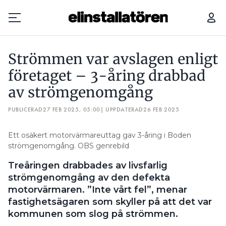
STRÖMMEN VAR AVSLAGEN ENLIGT FÖRETAGET – 3-ÅRING DRABBAD AV STRÖMGENOMGÅNG
Strömmen var avslagen enligt
Prenumerera
företaget – 3-åring drabbad
av strömgenomgång
Hantera prenumeration
PUBLICERAD
27 FEB 2025, 05:00
| UPPDATERAD
26 FEB 2025
Lediga jobb
Ett osäkert motorvärmareuttag gav 3-åring i Boden
Annonsera
strömgenomgång. OBS genrebild
Treåringen drabbades av livsfarlig
Läs E-tidningen
strömgenomgång av den defekta
motorvärmaren. ”Inte vårt fel”, menar
Om tidningen
fastighetsägaren som skyller på att det var
Kontakt
kommunen som slog på strömmen.
Personuppgifter