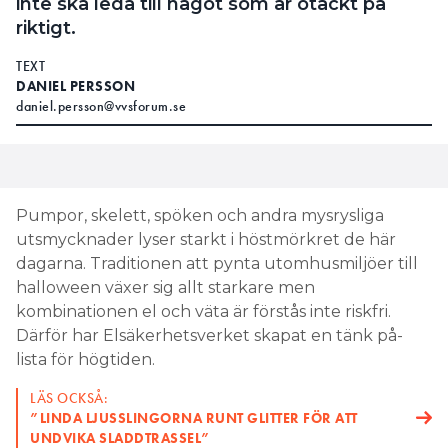
inte ska leda till något som är otäckt på
riktigt.
TEXT
DANIEL PERSSON
daniel.persson@vvsforum.se
Pumpor, skelett, spöken och andra mysrysliga
utsmycknader lyser starkt i höstmörkret de här
dagarna. Traditionen att pynta utomhusmiljöer till
halloween växer sig allt starkare men
kombinationen el och väta är förstås inte riskfri.
Därför har Elsäkerhetsverket skapat en tänk på-
lista för högtiden.
LÄS OCKSÅ:
”LINDA LJUSSLINGORNA RUNT GLITTER FÖR ATT
UNDVIKA SLADDTRASSEL”