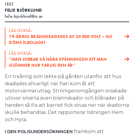
TEXT
Search for:
FELIX BJÖRKLUND
felix.bjorklund@in.se
LÄS OCKSÅ:
SEARCH
19-ÅRING BRÄNNSKADADES AV 20 000 VOLT – NU
DÖMS ELBOLAGET
LÄS OCKSÅ:
“MAN JOBBAR SÅ NÄRA SPÄNNINGEN ATT MAN
GLÖMMER HUR FARLIG DEN ÄR”
En treåring som lekte på gården utanför sitt hus
skadades allvarligt när han kom åt ett
motorvärmaruttag. Strömgenomgången orsakade
utöver smärta även brännskador och blånader på
handen så illa att barnet fick sövas ner när skadorna
skulle behandlas. Det rapporterar tidningen Hem
och Hyra.
framkom att
I DEN POLISUNDERSÖKNINGEN