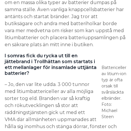
om en massa olika typer av batterier dumpas på
samma ställe. Även vanliga knappcellsbatterier har
antänts och startat bränder. Jag tror att
butiksägare och andra med batteriholkar borde
vara mer medvetna om risker som kan uppstå med
litiumbatterier och placera batteriuppsamlingen på
en säkrare plats än mitt inne i butiken.
I somras fick du rycka ut till en
jättebrand i Trollhättan som startats i
ett mellanlager för insamlade uttjänta
Battericeller
batterier?
av litium-ion
typ är ofta
– Jo, den var lite udda. 3 000 tunnor
orsak till
med litiumbattericeller av alla möjliga
svårsläckta
sorter tog eld. Branden var så kraftig
elbränder.
Foto:
och rökutvecklingen så stor att
Michael
räddningstjänsten gick ut med ett
Steen
VMA där allmänheten uppmanades att
hålla sig inomhus och stänga dörrar, fönster och