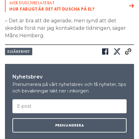
MER DUSCHRELATERAT
HUR FARLIGT ÄR DET ATT DUSCHA PÅ EL?
– Det är bra att de agerade, men synd att det
skedde först när jag kontaktade tidningen, säger
Måns Hemberg.
ELSÄKERHET
Nyhetsbrev
Prenumerera på vårt nyhetsbrev och få nyheter, tips
och bevakningar rakt ner i inkorgen