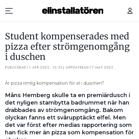
STUDENT KOMPENSERADES MED PIZZA EFTER STRÖMGENOMGÅNG I DUSCHEN
Student kompenserades med
Prenumerera
pizza efter strömgenomgång
i duschen
Hantera prenumeration
PUBLICERAD
11 APR 2022, 10:33
| UPPDATERAD
17 MAY 2022
Lediga jobb
Är pizza rimlig kompensation för el i duschen?
Annonsera
Måns Hemberg skulle ta en premiärdusch i
Läs E-tidningen
det nyligen stambytta badrummet när han
drabbades av strömgenomgång. Bakom
olyckan fanns ett svårupptäckt elfel. Men
Om tidningen
det var först efter medias rapportering som
Kontakt
han fick mer än pizza som kompensation för
Personuppgifter