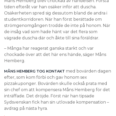
Måns Hemberg blev chockad av händelsen. Första
tiden efteråt var han osäker inför att duscha.
Osäkerheten spred sig dessutom bland de andra i
studentkorridoren. När han först berättade om
strömgenomgången trodde de inte på honom. När
de insåg vad som hade hänt var det flera som
vägrade duscha där och åkte till sina föräldrar.
– Många har reagerat ganska starkt och var
chockade över att det här ens hände, säger Måns
Hemberg.
med bovärden dagen
MÅNS HEMBERG TOG KONTAKT
efter, som kom förbi och gav honom sex
pizzakuponger. Bovärden skulle också prata med
sin chef om att kompensera Måns Hemberg för det
inträffade. Det dröjde. Först när han tipsade
Sydsvenskan fick han sin utlovade kompensation –
avdrag på nästa hyra.