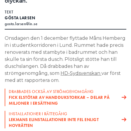
olyckan.
Search for:
TEXT
GÖSTA LARSEN
gosta.larsen@in.se
SEARCH
Onsdagen den 1 december flyttade Måns Hemberg
in i studentkorridoren i Lund. Rummet hade precis
renoverats med stambyte i badrummet och han
skulle ta sin första dusch. Plötsligt stötte han till
duschslangen. Då drabbades han av
strömgenomgång, som
HD-Sydsvenskan
var först
med att rapportera om.
DRABBADES OCKSÅ AV STRÖMGENOMGÅNG
FICK ELSTÖTAR AV HANDDUKSTORKAR – DELAR PÅ
MILJONER I ERSÄTTNING
INSTALLATIONER I RÄTTEGÅNG
LEKMANS ELINSTALLATIONER INTE FEL ENLIGT
HOVRÄTTEN