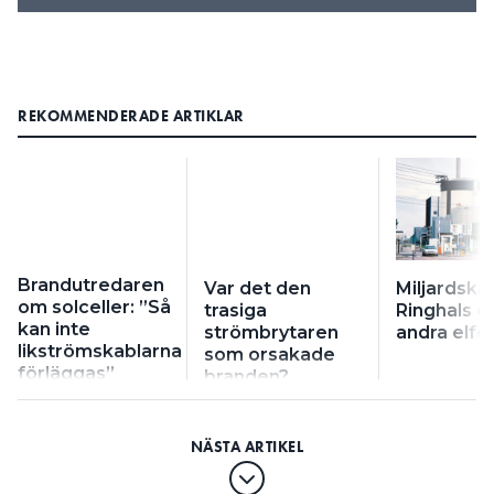
REKOMMENDERADE ARTIKLAR
Brandutredaren
Var det den
Miljardska
om solceller: ”Så
trasiga
Ringhals o
kan inte
strömbrytaren
andra elfel
likströmskablarna
som orsakade
förläggas”
branden?