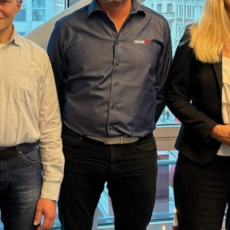
UTA ELD
och 14 år gamla.
ekonomi och affärsutveckling, först på Carlsberg
å Skanska och Bonava.
an 2 juni då företrädaren Christoffer Järkeborn
et Nimlas.
morgonen?
u och barnen innan jag kollar mejlen i telefonen.