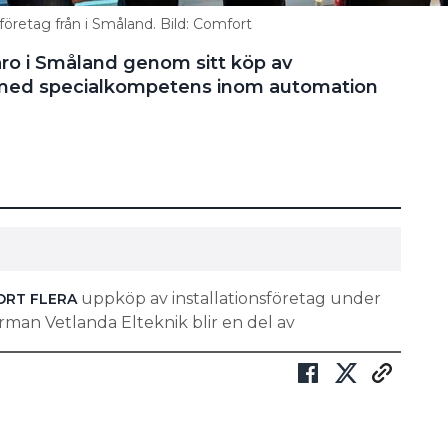
enast var att rensa ogräs.
företag från i Småland. Bild: Comfort
aro i Småland genom sitt köp av
t med specialkompetens inom automation
n bokklubb för oss som inte läser så mycket. Nästa
.
ning.
uppköp av installationsföretag under
ORT
FLERA
firman Vetlanda Elteknik blir en del av
R I MALMÖ