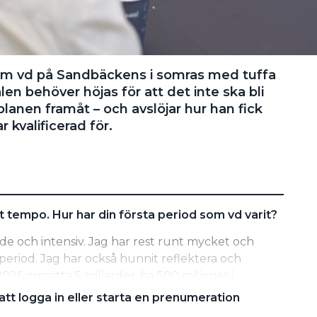
som vd på Sandbäckens i somras med tuffa
en behöver höjas för att det inte ska bli
planen framåt – och avslöjar hur han fick
r kvalificerad för.
 tempo. Hur har din första period som vd varit?
de och intensiv. Jag har rest runt mycket och
l period. Jag har också hunnit reflektera och
 2026 omsätta 5 miljarder, ha 500 miljoner i
olag. Vi behöver fundera på nästa steg, det blir
tt logga in eller starta en prenumeration
r lätt att nå.