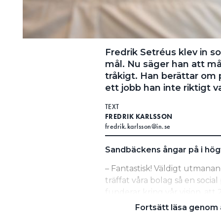
Fredrik Setréus klev in 
mål. Nu säger han att mål
tråkigt. Han berättar om 
ett jobb han inte riktigt va
TEXT
FREDRIK KARLSSON
fredrik.karlsson@in.se
Sandbäckens ångar på i högt
– Fantastisk! Väldigt utmanan
träffat våra bolag så en socia
funderar kring vår vision, att
marginal och ha köpt 50 nya b
Fortsätt läsa genom a
tråkigt att ha ett mål som är fö