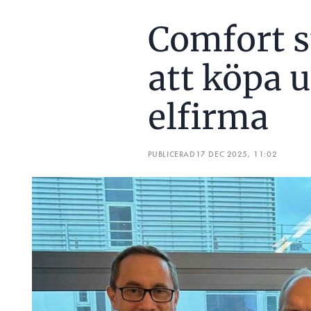
LÄS OCKSÅ:
Comfort s
HÄR ÄR DE 30 STÖRSTA FÖRETA
LÄS OCKSÅ:
att köpa u
SANDBÄCKENS TAR ÖVER TVÅ A
Berätta om ett dråpligt miss
elfirma
– Jag halv-CV-ljög under min 
på Kronenburg i Paris. Mina f
påstått. Jag minns särskilt n
PUBLICERAD
17 DEC 2025, 11:02
ben (jambe) men jag trodde
pratade om den magnifika uts
Det var en hård uppfostran.
Vilka är installationsbransc
– Kompetensbristen, vi behöve
installationsbranschens affäre
standardavtalen och installat
för överenskomna standarder