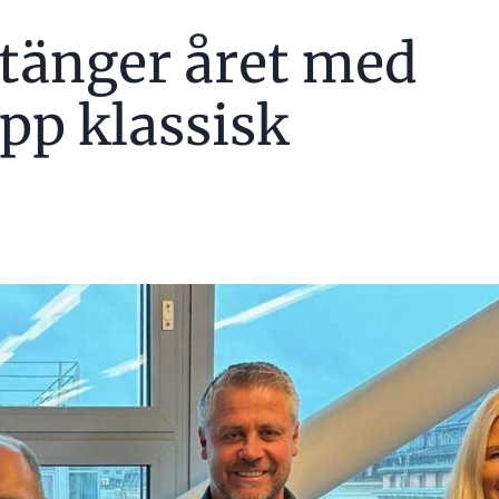
tänger året med
GEN I BRANSCHEN
pp klassisk
V UMIAS BOLAG I NORR
tag du gjort?
tidiga karriär på Carlsberg när jag fick ett uppdrag
ranskakunskaper var inte riktigt så bra som jag
är en chef undrade hur det var med mitt skadade
 han undrade om mitt hotellrum (chambre) och
ikten och balkongen. Jag blev totalt utskrattad.
hens största utmaningar?
r hitta arbetskraft till våra bolag. Sen behöver
r professionaliseras. Byggare vill ofta frångå
örerna är den svagaste länken. Vi måste stå upp
.