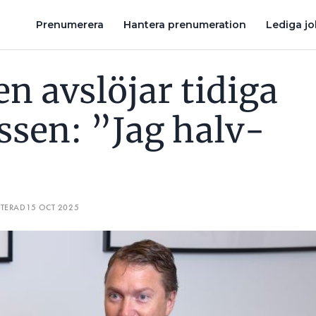
ALV-CV-LJÖG”
COMFORT STÄNGER ÅRET MED ATT KÖPA UPP KLA
Prenumerera
Hantera prenumeration
Lediga j
n avslöjar tidiga
ssen: ”Jag halv-
ATERAD
15 OCT 2025