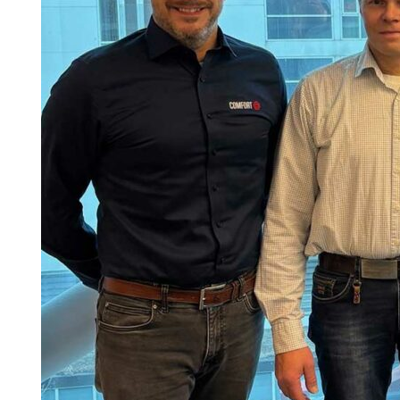
FREDRIK SETRÉUS KAN SPR
Ålder: 43
Familj: Fru och tre barn, 9, 12 
Bor: Täby
Utbildning: Ekonom
Karriär i korthet: Jobbat med 
och sedan i byggbranschen, p
Aktuell: Vd på Sandbäckens sed
klev upp som vd för ägarbolag
Vad är det första du gör på 
– Säger god morgon till min fr
Ditt senaste hemmafix?