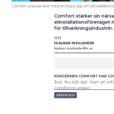
– Jag gör ganska mycket men s
Comfort avslutar året med att köpa upp ett elinstallations
Vad läser du just nu?
Comfort stärker sin närv
elinstallationsföretage
– Stacken av Annika Norlin i e
för tillverkningsindustrin
är 17 juni av Alex Schulman.
Dold talang?
TEXT
HJALMAR INSULANDER
– Jag kan spruta eld.
hjalmar.insulander@in.se
Hur sportar du helst?
– Springer och tränar styrketrä
KONCERNEN COMFORT HAR GJ
året. Nu står det klart att el
Comfortgruppen.
NÄRINGSLIV
LÄS OCKSÅ:
COMFORT KÖPER ELINSTALLATÖ
LÄS OCKSÅ: