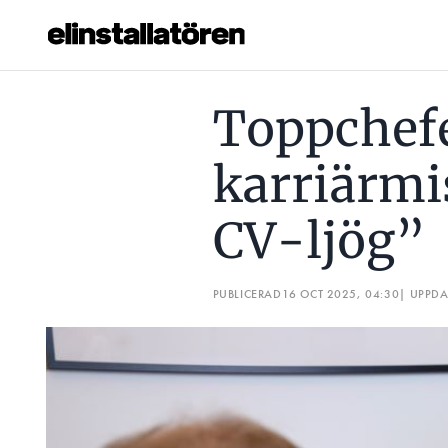
TOPPCHEFEN AVSLÖJAR TIDIGA KARRIÄRMISSEN: ”JAG H
Toppchefe
Prenumerera
karriärmi
Hantera prenumeration
CV-ljög”
Lediga jobb
Annonsera
PUBLICERAD
16 OCT 2025, 04:30
| UPPD
Läs E-tidningen
Om tidningen
Kontakt
Personuppgifter