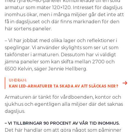
med fyra 60×60-paneler kombinerade till en solid
armatur som mäter 120×120. Intresset för dagsljus
inomhus ökar, men i många miljöer går det inte att
få in dagsljuset och där finns marknaden för den
här sortens paneler.
– Vi har jobbat med olika lager och reflektioner i
speglingar. Vi använder skylights som ser ut som
takfönster i armaturen. Dessutom har vi väldigt
jämna paneler som kan skifta mellan 2700 och
6500 Kelvin, säger Jennie Hellberg.
UNDRAN:
KAN LED-ARMATURER TA SKADA AV ATT SLÄCKAS NER?
Armaturen är tänkt för vårdboenden, kontor och
sjukhus och egentligen alla miljöer där det saknas
dagsljus.
– VI TILLBRINGAR 90 PROCENT AV VÅR TID INOMHUS.
Det här handlar om att göra något som påminner