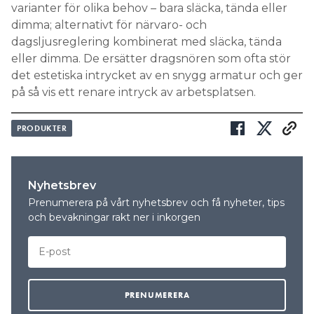
varianter för olika behov – bara släcka, tända eller
Search for:
dimma; alternativt för närvaro- och
dagsljusreglering kombinerat med släcka, tända
eller dimma. De ersätter dragsnören som ofta stör
det estetiska intrycket av en snygg armatur och ger
SEARCH
på så vis ett renare intryck av arbetsplatsen.
PRODUKTER
Nyhetsbrev
Prenumerera på vårt nyhetsbrev och få nyheter, tips
och bevakningar rakt ner i inkorgen