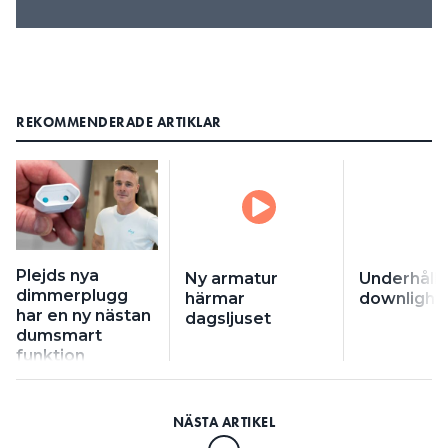
REKOMMENDERADE ARTIKLAR
Plejds nya
Ny armatur
Underhålls
dimmerplugg
härmar
downlight
har en ny nästan
dagsljuset
dumsmart
funktion