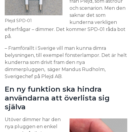
från Plejd, som astrour
och scenarion. Men den
saknar det som
Plejd SPD-01
kunderna verkligen
efterfrågar – dimmer. Det kommer SPD-01 råda bot
på.
– Framförallt i Sverige vill man kunna dimra
belysningen, till exempel fönsterlampor. Det är helt
kunderna som drivit fram den nya
dimmerpluggen, säger Mandus Rudholm,
Sverigechef på Plejd AB.
En ny funktion ska hindra
användarna att överlista sig
själva
Utöver dimmer har den
nya pluggen en enkel