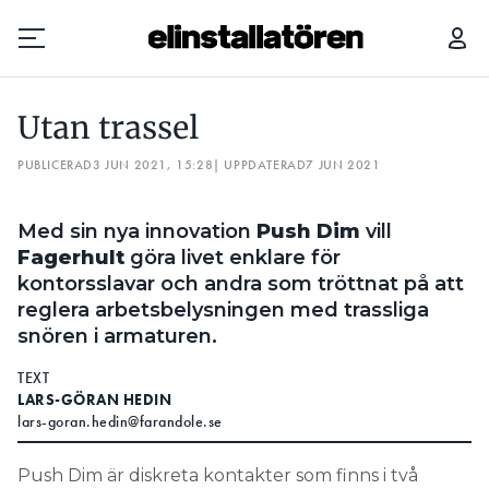
UTAN TRASSEL
Utan trassel
Prenumerera
PUBLICERAD
3 JUN 2021, 15:28
| UPPDATERAD
7 JUN 2021
Hantera prenumeration
Med sin nya innovation
Push Dim
vill
Lediga jobb
Fagerhult
göra livet enklare för
kontorsslavar och andra som tröttnat på att
Annonsera
reglera arbetsbelysningen med trassliga
snören i armaturen.
Läs E-tidningen
TEXT
LARS-GÖRAN HEDIN
lars-goran.hedin@farandole.se
Om tidningen
Kontakt
Push Dim är diskreta kontakter som finns i två
Personuppgifter