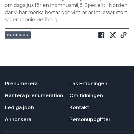
om dagsljus för en inomhusmiljö. Speciellt i Norden
där vi har mörka höstar och vintrar är intresset stort,
säger Jennie Hellberg.
PRODUKTER
Prenumerera
Läs E-tidningen
Hantera prenumeration
Om tidningen
Lediga jobb
Kontakt
Annonsera
Personuppgifter