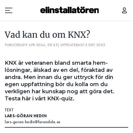
VAD KAN DU OM KNX?
Vad kan du om KNX?
Prenumerera
PUBLICERAD
9 APR 2024, 08:25
| UPPDATERAD
15 DEC 2025
Hantera prenumeration
KNX är veteranen bland smarta hem-
Lediga jobb
lösningar, älskad av en del, föraktad av
andra. Men innan du ger uttryck för din
Annonsera
egen uppfattning bör du kolla om du
verkligen har kunskap nog att göra det.
Läs E-tidningen
Testa här i vårt KNX-quiz.
TEXT
Om tidningen
LARS-GÖRAN HEDIN
lars-goran.hedin@farandole.se
Kontakt
Personuppgifter