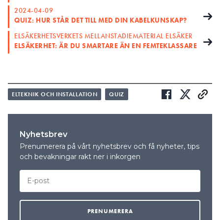
2024-04-09
QUIZ: HUR STÅR DET TILL MED DIN KABELKUNSKAP?
ELSÄKERHETSVERKETS MELLANSTADIEMATERIAL ELSÄKER
ELSÄKERHET: ÄR DU SMARTARE ÄN EN FEMTEKLASSARE
ELTEKNIK OCH INSTALLATION
QUIZ
Nyhetsbrev
Prenumerera på vårt nyhetsbrev och få nyheter, tips
och bevakningar rakt ner i inkorgen