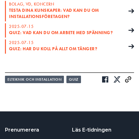
BOLAG, VD, KONCERN
TESTA DINA KUNSKAPER: VAD KAN DU OM
INSTALLATIONSFÖRETAGEN?
2025-07-15
QUIZ: VAD KAN DU OM ARBETE MED SPÄNNING?
2025-07-15
QUIZ: HAR DU KOLL PÅ ALLT OM TÄNGER?
ELTEKNIK OCH INSTALLATION
QUIZ
Prenumerera
Läs E-tidningen