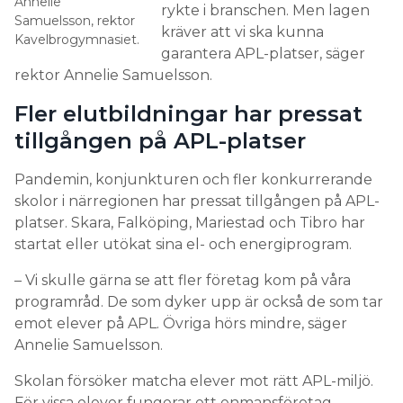
Fler elutbildningar har pressat
tillgången på APL-platser
Pandemin, konjunkturen och fler konkurrerande
skolor i närregionen har pressat tillgången på APL-
platser. Skara, Falköping, Mariestad och Tibro har
startat eller utökat sina el- och energiprogram.
– Vi skulle gärna se att fler företag kom på våra
programråd. De som dyker upp är också de som tar
emot elever på APL. Övriga hörs mindre, säger
Annelie Samuelsson.
Skolan försöker matcha elever mot rätt APL-miljö.
För vissa elever fungerar ett enmansföretag
jättebra medan andra behöver större utmaningar
och kan växa mer i större projektmiljöer. Bristen på
projekt gör ofta att företag tackar nej till APL-