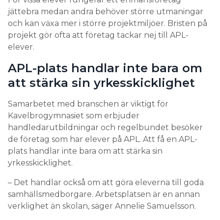
elever.
APL-plats handlar inte bara om
att stärka sin yrkesskicklighet
Samarbetet med branschen är viktigt för
Kavelbrogymnasiet som erbjuder
handledarutbildningar och regelbundet besöker
de företag som har elever på APL. Att få en APL-
plats handlar inte bara om att stärka sin
yrkesskicklighet.
– Det handlar också om att göra eleverna till goda
samhällsmedborgare. Arbetsplatsen är en annan
verklighet än skolan, säger Annelie Samuelsson.
APL-KRISEN:
”DET ÄR SVÅRT ATT ELEKTRIFIERA UTAN ELEKTRIKER”
I Skövde väljer 52 procent av de sökande eleverna