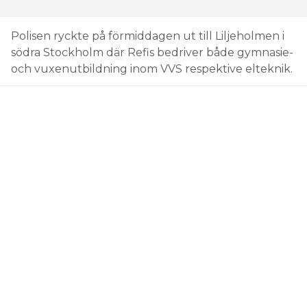
LÄS OCKSÅ:
ELEKTRIKER SOM BRÖT STRÖMMEN HOTADES MED
TILLHYGGE
En man som går på komvux hade under en lektion
angripit en lärare genom att försöka slå honom
med en yxa.
men chockad. Skolan har
– LÄRAREN ÄR OSKADD
utrymts och vi har följt vår krishantering, det har
gått väldigt bra. Polis och ambulans var snabbt på
plats, säger Claudia Marcks, rektor på Refis, till
Elinstallatören.
Undervisningen har stoppats och eleverna skickats
hem. Under fredagen håller komvux öppet för
elever och personal som vill träffas och prata trots
att det inte sker någon utbildning på fredagar.
LÄS OCKSÅ: