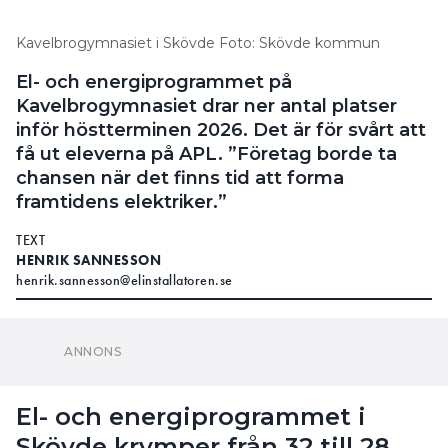
Kavelbrogymnasiet i Skövde Foto: Skövde kommun
El- och energiprogrammet på
Kavelbrogymnasiet drar ner antal platser
inför höstterminen 2026. Det är för svårt att
få ut eleverna på APL. ”Företag borde ta
chansen när det finns tid att forma
framtidens elektriker.”
TEXT
HENRIK SANNESSON
henrik.sannesson@elinstallatoren.se
El- och energiprogrammet i
Skövde krymper från 32 till 28
platser
Kavelbrogymnasiet i Skövde står inför ett stort