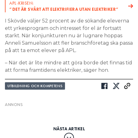
ett yrkesprogram och intresset för el är fortsatt
starkt. När konjunkturen nu är lugnare hoppas
Anneli Samuelsson att fler branschföretag ska passa
på att ta emot elever på APL.
– När det är lite mindre att göra borde det finnas tid
att forma framtidens elektriker, säger hon.
UTBILDNING OCH KOMPETENS
Elev attackerade lärare med
yxa på Refis
PUBLICERAD
13 NOV 2025, 13:55