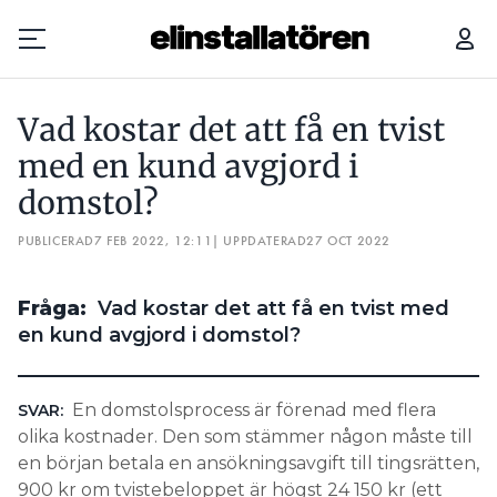
HUR VÄCKER MAN INTRESSET FÖR EL HOS BARN – UTAN ATT DE PILLAR I UTTAG?
Vad kostar det att få en tvist
Prenumerera
med en kund avgjord i
domstol?
Hantera prenumeration
PUBLICERAD
7 FEB 2022, 12:11
| UPPDATERAD
27 OCT 2022
Lediga jobb
Fråga:
Vad kostar det att få en tvist med
Annonsera
en kund avgjord i domstol?
Läs E-tidningen
En domstolsprocess är förenad med flera
SVAR:
Om tidningen
olika kostnader. Den som stämmer någon måste till
Kontakt
en början betala en ansökningsavgift till tingsrätten,
Personuppgifter
900 kr om tvistebeloppet är högst 24 150 kr (ett