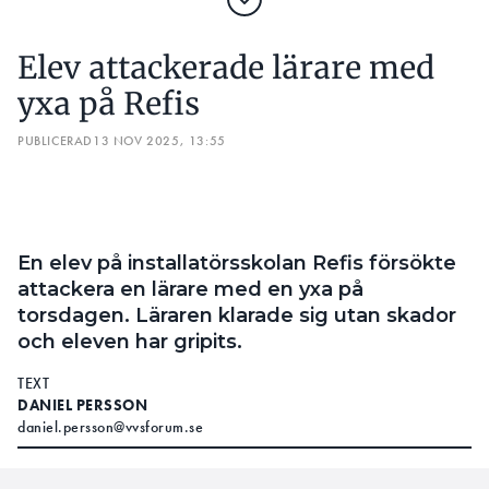
En elev på installatörsskolan Refis försökte
attackera en lärare med en yxa på
torsdagen. Läraren klarade sig utan skador
och eleven har gripits.
TEXT
DANIEL PERSSON
daniel.persson@vvsforum.se
Polisen ryckte på förmiddagen ut till Liljeholmen i
södra Stockholm där Refis bedriver både gymnasie-
och vuxenutbildning inom VVS respektive elteknik.
LÄS OCKSÅ:
ALLA ÅKES SOLCELLER BLEV STULNA – IGEN