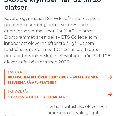
problem: rekordhögt intresse för El- och
energiprogrammet, men för få APL-platser.
Elprogrammet är en del av ETG College som
innebär att eleverna efter tre år går ut som
förstaårsmontörer med ECY-certifikat. Trots sin
popularitet sänker skolan elevintaget från 32 till 28
elever inför höstterminen 2026.
LÄS OCKSÅ:
BRANSCHEN BEHÖVER ELEKTRIKER – MEN HUR SKA
ELEVERNA FÅ APL-PLATSER?
LÄS OCKSÅ:
”YRKESSTOLTHET – DET HAR JAG”
– Vi har fantastiska elever och
lärare, och ett väldigt gott
Annelie
rykte i branschen. Men lagen
Samuelsson, rektor
kräver att vi ska kunna
Kavelbrogymnasiet.
garantera APL-platser, säger
rektor Annelie Samuelsson.