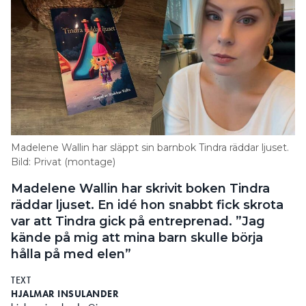
Medlemmar hos Installatörsföretagen har tillgång till
entreprenadjuridisk rådgivning, se mer info på
www.in.se.
Madelene Wallin har släppt sin barnbok Tindra räddar ljuset.
Bild: Privat (montage)
Madelene Wallin har skrivit boken Tindra
räddar ljuset. En idé hon snabbt fick skrota
var att Tindra gick på entreprenad. ”Jag
kände på mig att mina barn skulle börja
hålla på med elen”
TEXT
HJALMAR INSULANDER