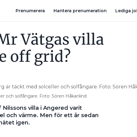
MR VÄTGAS NYA OFARLIGA TEKNIK: ”BRANDFARA OCH EXPLOSIO
Prenumerera
Hantera prenumeration
Lediga j
Mr Vätgas villa
e off grid?
ler och solfångare. Foto: Sören Håkanlind
 Nilssons villa i Angered varit
 el och värme. Men för ett år sedan
nätet igen.