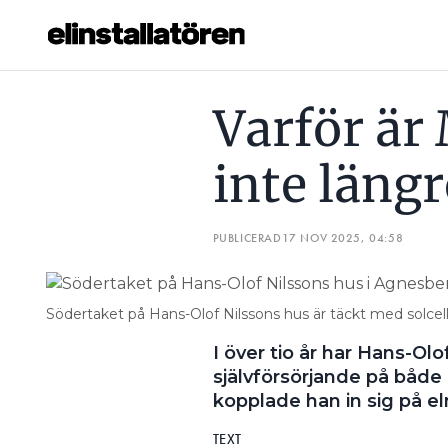
VARFÖR ÄR MR VÄTGAS VILLA INTE LÄNGRE OFF GRID?
Varför är 
Prenumerera
inte längr
Hantera prenumeration
Lediga jobb
PUBLICERAD
17 NOV 2025, 04:58
Annonsera
Södertaket på Hans-Olof Nilssons hus är täckt med solcel
Läs E-tidningen
I över tio år har Hans-Olof
självförsörjande på både
Om tidningen
kopplade han in sig på el
Kontakt
Personuppgifter
TEXT