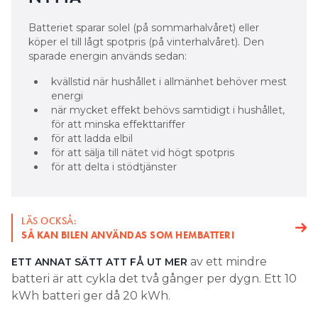
för att minska effekttariffer
för att ladda elbil
för att sälja till nätet vid högt spotpris
för att delta i stödtjänster
LÄS OCKSÅ:
SÅ KAN BILEN ANVÄNDAS SOM HEMBATTERI
av ett mindre
ETT ANNAT SÄTT ATT FÅ UT MER
batteri är att cykla det två gånger per dygn. Ett 10
kWh batteri ger då 20 kWh.
– Men du hinner bara med att ladda solel en gång
per dygn. Och även om du laddar till lågt spotpris
på natten kommer du inte undan elskatt och
leveransavgift på den elen.
Vissa batteritillverkare har inbyggd styrning. Andra
styrningstjänster fungerar som abonnemang och