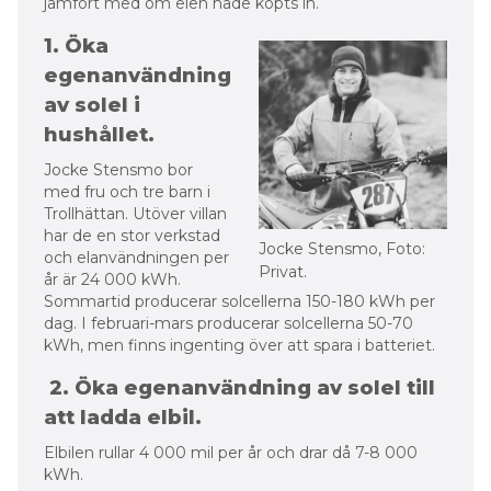
med fru och tre barn i
Trollhättan. Utöver villan
har de en stor verkstad
Jocke Stensmo, Foto:
och elanvändningen per
Privat.
år är 24 000 kWh.
Sommartid producerar solcellerna 150-180 kWh per
dag. I februari-mars producerar solcellerna 50-70
kWh, men finns ingenting över att spara i batteriet.
2. Öka egenanvändning av solel till
att ladda elbil.
Elbilen rullar 4 000 mil per år och drar då 7-8 000
kWh.
– Sommarhalvåret är tanken att kunna ladda elbilen
med solcellerna, men det är ofta man inte kommer
hem förrän solen har gått ner. Genom att ladda
elbilen med solel sparar jag in leveransavgift och
elskatt.
3. Elprisarbitrage: Köpa på lågt
spotpris och sälja dyrt.