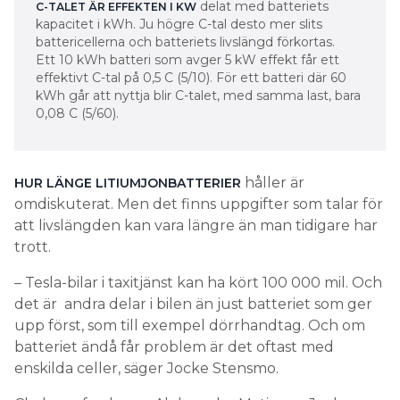
batteriets prestanda och C-tal
håller är
HUR LÄNGE LITIUMJONBATTERIER
omdiskuterat. Men det finns uppgifter som talar för
– En tillverkare kan till exempel speca att en
att livslängden kan vara längre än man tidigare har
battericell håller 5 000 cykler om den cyklas med
trott.
en hastighet på 1 C och att den inte cyklar med 2 C
oftare än ett visst antal gånger.
– Tesla-bilar i taxitjänst kan ha kört 100 000 mil. Och
det är andra delar i bilen än just batteriet som ger
Vad är C-talet och hur påverkar
upp först, som till exempel dörrhandtag. Och om
det livslängden?
batteriet ändå får problem är det oftast med
enskilda celler, säger Jocke Stensmo.
C-talet är ett mått på hur snabbt batteriet laddas
och laddas ur, det vill säga hur stor ström du drar
Chalmersforskaren Aleksandar Matic ger Jocke
ur det. 1 C betyder att batteriet kan laddas ur på en
Stensmo delvis rätt. C-talet är en av tre faktorer
timme. För vissa stödtjänster behövs snabba
som degraderar batteriets förmåga, vid sidan av låg
batterier. Ju snabbare i- eller urladdning, alltså ju
och hög temperatur. Men han anser att slitaget kan
högre C-tal, desto större slitage.
accelerera.
”SNUDD PÅ SJÄLVFÖRSÖRJANDE MELLAN MARS OCH
– Om du har samma tillämpning trots att
OKTOBER”
kapaciteten minskar över tid, får du också ett