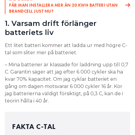
tal som sliter mer på batteriet.
gör batteriprestandan sämre i kallt väder. Men kyla
kan också bidra till att batteriet åldras.
– Mina batterier är klassade för laddning upp till 0,7
C. Garantin säger att jag efter 6 000 cykler ska ha
– Också väldigt snabb upp- och urladdning sliter
kvar 70% kapacitet. Om jag cyklar batteriet en
mycket på batteriet.
gång om dagen motsvarar 6 000 cykler 16 år. Kör
jag batterierna väldigt försiktigt, på 0,3 C, kan de i
Optimal temperatur och
teorin hålla i 40 år.
användning kan förlänga
batteriets livslängd
FAKTA C-TAL
– Om man jämför med ett elbilsbatteri kan man
säga att om du accelerar hela tiden och kör väldigt
delat med batteriets
C-TALET ÄR EFFEKTEN I KW
sportigt, då kan ditt batteri räcka kortare än om du
kapacitet i kWh. Ju högre C-tal desto mer slits
kör vårdat. I en modern elbil finns ett BMS, ett
battericellerna och batteriets livslängd förkortas.
battery managment system, som ser till att
Ett 10 kWh batteri som avger 5 kW effekt får ett
effektivt C-tal på 0,5 C (5/10). För ett batteri där 60
laddningen inte går för snabbt och som övervakar
kWh går att nyttja blir C-talet, med samma last, bara
temperaturen.
0,08 C (5/60).
Garantin är kopplad till