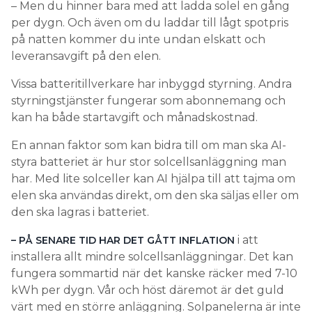
kan ha både startavgift och månadskostnad.
En annan faktor som kan bidra till om man ska AI-
styra batteriet är hur stor solcellsanläggning man
har. Med lite solceller kan AI hjälpa till att tajma om
elen ska användas direkt, om den ska säljas eller om
den ska lagras i batteriet.
i att
– PÅ SENARE TID HAR DET GÅTT INFLATION
installera allt mindre solcellsanläggningar. Det kan
fungera sommartid när det kanske räcker med 7-10
kWh per dygn. Vår och höst däremot är det guld
värt med en större anläggning. Solpanelerna är inte
så dyra. När byggställningarna väl är byggda är det
värt att installera fler paneler.
5. Ett stort batteri täcker både
elbilens och hushållets behov
Den som kör elbil kan ladda från batteriet på