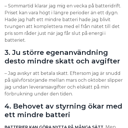
3. Ju större egenanvändning
energi- och effektbehov används på kanske tre
timmar och att resten lite hårdraget smetas ut över
desto mindre skatt och avgifter
resten av dygnets 21 timmar.
– Jag avskyr att betala skatt. Eftersom jag är snudd
Finns det ett stup där
på självförsörjande mellan mars och oktober slipper
degraderingen av batteriet går
jag undan leveransavgifter och elskatt på min
förbrukning under den tiden.
snabbare?
4. Behovet av styrning ökar med
– Batterier är inte en enhetlig produkt. Generellt
ett mindre batteri
sett får man förhålla sig till att det ska hålla ett visst
antal cykler som man genom försiktig användning
. Men
BATTERIER KAN GÖRA NYTTA PÅ MÅNGA SÄTT
kan förlänga. Men det finns också en kemisk
med mindre kapacitet blir det viktigare att det
degradering. Batteriet åldras genom att bara finnas
utnyttjas optimalt. Varje dag ska batteriet ladda till
till.
bästa möjliga pris och utföra den nytta som sparar
Hårdare slitage när batteriets
mest pengar. Ett större batteri kan klara av flera
nyttor. Med många parametrar att hålla reda på
lagringskapacitet sjunker
desto svårare blir det att själv hålla koll på allt.
Samtidigt är man utlämnad åt en AI:s eventuella
En annan aspekt, när kapaciteten minskar, är att