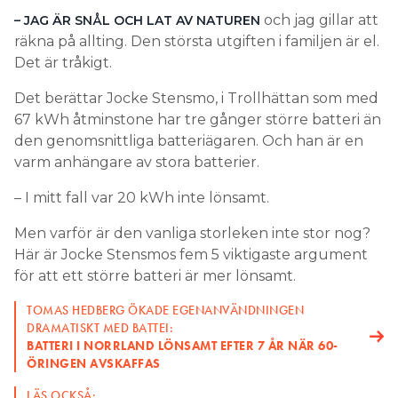
batteriets celler
varm anhängare av stora batterier.
– I mitt fall var 20 kWh inte lönsamt.
– Hög temperatur sliter på batteriet. Om det är
väldigt varmt accelererar de kemiska reaktionerna
Men varför är den vanliga storleken inte stor nog?
som ökar det inre motståndet i battericellerna.
Här är Jocke Stensmos fem 5 viktigaste argument
för att ett större batteri är mer lönsamt.
LÄS OCKSÅ:
FÅR MAN INSTALLERA MER ÄN 20 KWH BATTERI UTAN
TOMAS HEDBERG ÖKADE EGENANVÄNDNINGEN
BRANDCELL JUST NU?
DRAMATISKT MED BATTEI:
SNART KOMMER NATRIUMJON-BATTERIER
BATTERI I NORRLAND LÖNSAMT EFTER 7 ÅR NÄR 60-
TRE MILJÖVÄNLIGA BATTERITEKNIKER
ÖRINGEN AVSKAFFAS
Batterier skadas också av för låg
LÄS OCKSÅ:
FÅR MAN INSTALLERA MER ÄN 20 KWH BATTERI UTAN
temperatur
BRANDCELL JUST NU?
1. Varsam drift förlänger
– Att ladda när det är väldigt kallt är skadligt för
batteriet.
batteriets liv
Kyla gör att de kemiska processerna i batteriet går
Ett litet batteri kommer att ladda ur med högre C-
långsammare och motståndet i cellerna ökar. Det