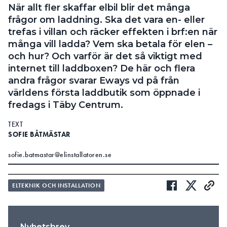
När allt fler skaffar elbil blir det många
Search for:
frågor om laddning. Ska det vara en- eller
trefas i villan och räcker effekten i brf:en när
många vill ladda? Vem ska betala för elen –
och hur? Och varför är det så viktigt med
SEARCH
internet till laddboxen? De här och flera
andra frågor svarar Eways vd på från
världens första laddbutik som öppnade i
fredags i Täby Centrum.
TEXT
SOFIE BÅTMÄSTAR
sofie.batmastar@elinstallatoren.se
ELTEKNIK OCH INSTALLATION
Nyhetsbrev