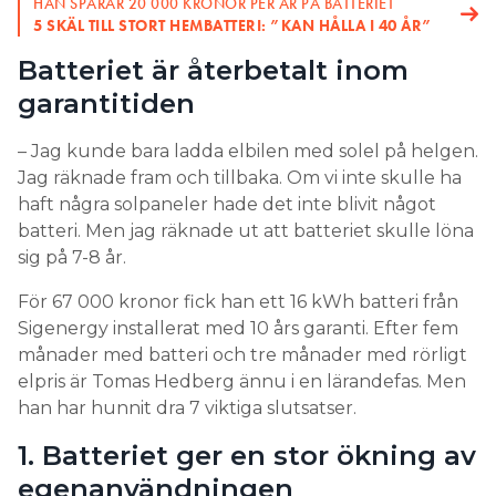
HAN SPARAR 20 000 KRONOR PER ÅR PÅ BATTERIET
5 SKÄL TILL STORT HEMBATTERI: ”KAN HÅLLA I 40 ÅR”
Batteriet är återbetalt inom
garantitiden
– Jag kunde bara ladda elbilen med solel på helgen.
Jag räknade fram och tillbaka. Om vi inte skulle ha
haft några solpaneler hade det inte blivit något
batteri. Men jag räknade ut att batteriet skulle löna
sig på 7-8 år.
För 67 000 kronor fick han ett 16 kWh batteri från
Sigenergy installerat med 10 års garanti. Efter fem
månader med batteri och tre månader med rörligt
elpris är Tomas Hedberg ännu i en lärandefas. Men
han har hunnit dra 7 viktiga slutsatser.
1. Batteriet ger en stor ökning av
egenanvändningen