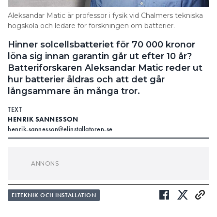
Aleksandar Matic är professor i fysik vid Chalmers tekniska
högskola och ledare för forskningen om batterier.
Hinner solcellsbatteriet för 70 000 kronor
löna sig innan garantin går ut efter 10 år?
Batteriforskaren Aleksandar Matic reder ut
hur batterier åldras och att det går
långsammare än många tror.
TEXT
HENRIK SANNESSON
henrik.sannesson@elinstallatoren.se
Vad betyder det att batteriet
håller 6 000 cykler?
Varje full uppladdning och urladdning är en cykel.
ELTEKNIK OCH INSTALLATION
Cykelgarantin för hembatterier 2025 ligger i ett
spann mellan 6 000 – 8 000 cykler. Det finns