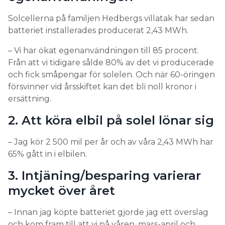
Solcellerna på familjen Hedbergs villatak har sedan
batteriet installerades producerat 2,43 MWh.
– Vi har ökat egenanvändningen till 85 procent.
Från att vi tidigare sålde 80% av det vi producerade
och fick småpengar för solelen. Och när 60-öringen
försvinner vid årsskiftet kan det bli noll kronor i
ersättning.
2. Att köra elbil på solel lönar sig
– Jag kör 2 500 mil per år och av våra 2,43 MWh har
65% gått in i elbilen.
3. Intjäning/besparing varierar
mycket över året
– Innan jag köpte batteriet gjorde jag ett överslag
och kom fram till att vi på våren, mars-april och