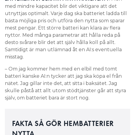
misstag.
batteriet kan komma att utnyttjas hårdare, alltså
laddas ur med högre C-tal, för att avge samma
– Om jag kommer hem med en elbil med tomt
effekt.
batteri kanske AI:n tycker att jag ska köpa el från
nätet. Jag gillar inte det, att sitta i baksätet. Jag
– Om du började med 40 kWh och batteriet har
skulle påstå att allt utom stödtjänster går att styra
degraderats till 20 kWh då slits det mer om du
själv, om batteriet bara är stort nog.
använder det för samma tillämpning som från
början.
Om effektuttaget är detsamma kommer det
FAKTA SÅ GÖR HEMBATTERIER
effektiva C-talet vara högre när kapaciteten
minskar. Om lasten är 5 kW och batteriet är på 40
NYTTA
kWh blir C-talet 0,125 (5/40). Men om kapaciteten
har sjunkit över tid till 20 kWh blir C-talet 0,25,
Batteriet sparar solel (på sommarhalvåret) eller
köper el till lågt spotpris (på vinterhalvåret). Den
alltså det dubbla. Ju högre C-tal desto mer slitage.
sparade energin används sedan:
kvällstid när hushållet i allmänhet behöver mest
energi
när mycket effekt behövs samtidigt i hushållet,