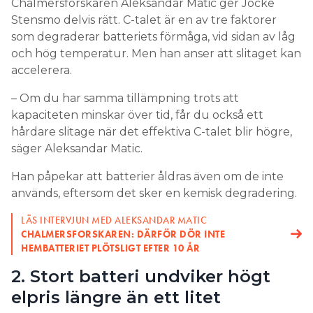
5 SKÄL TILL STORT HEMBATTERI: ”KAN HÅLLA I 40 ÅR”
hårdare slitage när det effektiva C-talet blir högre,
LÄS OCKSÅ:
säger Aleksandar Matic.
BATTERI I NORRLAND LÖNSAMT EFTER 7 ÅR NÄR 60-
ÖRINGEN AVSKAFFAS
Han påpekar att batterier åldras även om de inte
används, eftersom det sker en kemisk degradering.
Hur hänger batteriets storlek
ihop med hur hårt det slits?
LÄS INTERVJUN MED ALEKSANDAR MATIC
CHALMERSFORSKAREN: DÄRFÖR DÖR INTE
HEMBATTERIET PLÖTSLIGT EFTER 10 ÅR
– Har du ett större installerat energiinnehåll i ditt
system kan du ta ut mer effekt utan att belasta
2. Stort batteri undviker högt
batteriet lika hårt som om du har ett mindre
elpris längre än ett litet
batteri.
– Sommartid klarar jag mig en vecka på batteridrift.
Större delen av ett hushålls energianvändning sker
Priset kan vara högt i längre perioder än ett dygn.
när spotpriset är högt på kvällen när alla kommer
Hade jag haft ett mindre batteri hade jag blivit
hem.
tvungen att komplettera med el från nätet till det
– Om hembatteriet ska driva värmesystem,
pris som råder just när jag får slut på energi i
diskmaskin, tvättmaskin, spis och ladda en elbil
batteriet.
betyder det troligen att en stor andel av både