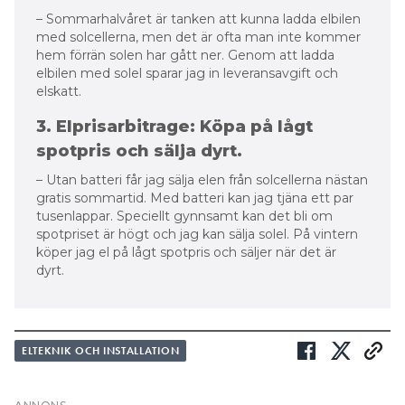
– Utan batteri får jag sälja elen från solcellerna nästan
gratis sommartid. Med batteri kan jag tjäna ett par
tusenlappar. Speciellt gynnsamt kan det bli om
spotpriset är högt och jag kan sälja solel. På vintern
köper jag el på lågt spotpris och säljer när det är
dyrt.
ELTEKNIK OCH INSTALLATION
Prenumerera
Läs E-tidningen
Hantera prenumeration
Om tidningen
Lediga jobb
Kontakt
Annonsera
Personuppgifter