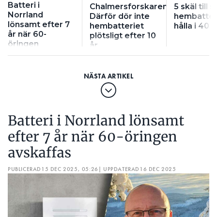
Batteri i
Chalmersforskaren:
5 skäl till s
Norrland
Därför dör inte
hembatteri
lönsamt efter 7
hembatteriet
hålla i 40 å
år när 60-
plötsligt efter 10
öringen
år
avskaffas
Batteri i Norrland lönsamt
efter 7 år när 60-öringen
avskaffas
PUBLICERAD
15 DEC 2025, 05:26
| UPPDATERAD
16 DEC 2025