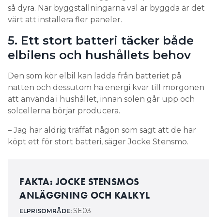
natten och dessutom ha energi kvar till morgonen
att använda i hushållet, innan solen går upp och
solcellerna börjar producera.
– Jag har aldrig träffat någon som sagt att de har
köpt ett för stort batteri, säger Jocke Stensmo.
FAKTA: JOCKE STENSMOS
ANLÄGGNING OCH KALKYL
SE03
ELPRISOMRÅDE:
Solinteg växelriktare,
SOLCELLSANLÄGGNING:
installerad effekt 22 kWp som under 2025
producerat 22 MWh
Enershare 67 kWh
HEMBATTERI:
Batteri: 125 000 kronor,
INVESTERINGSKOSTNADER
efter grönt avdrag. 10 års garanti, 6 000 cykler.