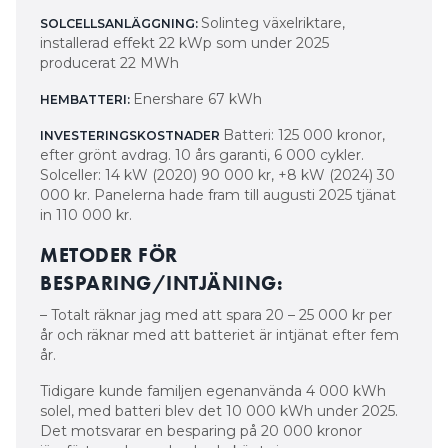
Solceller: 14 kW (2020) 90 000 kr, +8 kW (2024) 30
000 kr. Panelerna hade fram till augusti 2025 tjänat
in 110 000 kr.
METODER FÖR
BESPARING/INTJÄNING:
– Totalt räknar jag med att spara 20 – 25 000 kr per
år och räknar med att batteriet är intjänat efter fem
år.
Tidigare kunde familjen egenanvända 4 000 kWh
solel, med batteri blev det 10 000 kWh under 2025.
Det motsvarar en besparing på 20 000 kronor
jämfört med om elen hade köpts in.
1. Öka
egenanvändning
av solel i
hushållet.
Jocke Stensmo bor