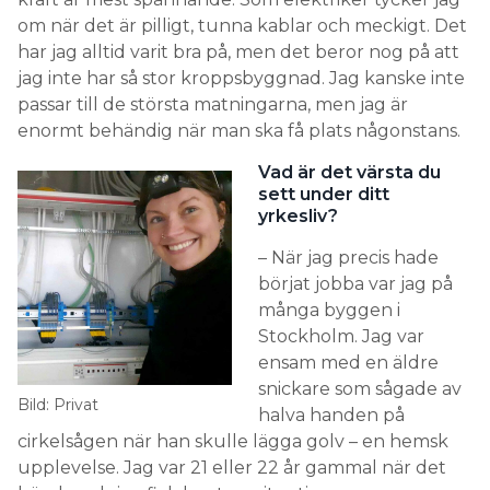
om när det är pilligt, tunna kablar och meckigt. Det
har jag alltid varit bra på, men det beror nog på att
jag inte har så stor kroppsbyggnad. Jag kanske inte
Rexel
passar till de största matningarna, men jag är
enormt behändig när man ska få plats någonstans.
är utsedd till verkställande direktör
STEFAN LEBROT
för att leda Rexel Sverige med starkt fokus på
Vad är det värsta du
sett under ditt
energiomställning och digital transformation från
yrkesliv?
huvudkontoret i Stockholm. Han kommer närmast
från Elon Group.
– När jag precis hade
börjat jobba var jag på
många byggen i
Stockholm. Jag var
ensam med en äldre
snickare som sågade av
Bild: Privat
halva handen på
cirkelsågen när han skulle lägga golv – en hemsk
HAR DU BYTT JOBB ELLER HAR DU ANSTÄLLT EN
upplevelse. Jag var 21 eller 22 år gammal när det
NY MEDARBETARE?