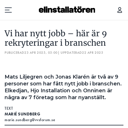
VI HAR NYTT JOBB – HÄR ÄR 9 REKRYTERINGAR I BRANSCHEN
Vi har nytt jobb – här är 9
Prenumerera
rekryteringar i branschen
PUBLICERAD
Hantera prenumeration
23 APR 2025, 05:00
| UPPDATERAD
22 APR 2025
Lediga jobb
Mats Liljegren och Jonas Klarén är två av 9
Annonsera
personer som har fått nytt jobb i branschen.
Elkedjan, Hjo Installation och Onninen är
Läs E-tidningen
några av 7 företag som har nyanställt.
TEXT
Om tidningen
MARIÉ SUNDBERG
Kontakt
marie.sundberg@vvsforum.se
Personuppgifter