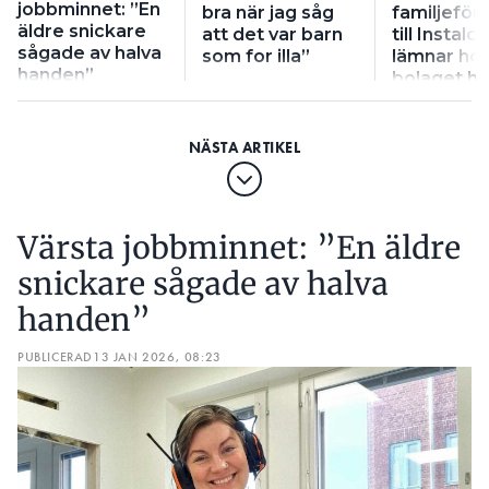
är ny vd- och koncernchef hos Garo.
JONAS KLARÉN
jobbminnet: ”En
bra när jag såg
familjeför
Han kommer närmast från rollen som vd för
äldre snickare
att det var barn
till Instalc
Infratek Sverige.
sågade av halva
som for illa”
lämnar ho
handen”
bolaget he
Kamic
Värsta jobbminnet: ”En äldre
utses till affärsområdeschef för
PETER JOHANSSON
snickare sågade av halva
Installation & Lighting med start senast i maj. Han
handen”
kommer närmast från Dahl och efterträder Johan
Karlsson, som lämnar Kamic för att bli vd för Opima.
PUBLICERAD
13 JAN 2026, 08:23