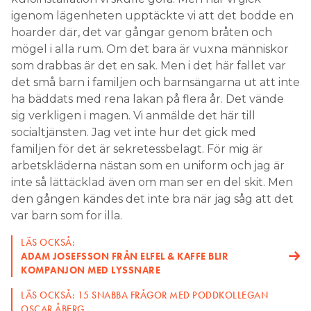
igenom lägenheten upptäckte vi att det bodde en
hoarder där, det var gångar genom bråten och
mögel i alla rum. Om det bara är vuxna människor
som drabbas är det en sak. Men i det här fallet var
det små barn i familjen och barnsängarna ut att inte
ha bäddats med rena lakan på flera år. Det vände
sig verkligen i magen. Vi anmälde det här till
socialtjänsten. Jag vet inte hur det gick med
familjen för det är sekretessbelagt. För mig är
arbetskläderna nästan som en uniform och jag är
inte så lättäcklad även om man ser en del skit. Men
den gången kändes det inte bra när jag såg att det
var barn som for illa.
LÄS OCKSÅ:
ADAM JOSEFSSON FRÅN ELFEL & KAFFE BLIR
KOMPANJON MED LYSSNARE
LÄS OCKSÅ: 15 SNABBA FRÅGOR MED PODDKOLLEGAN
OSCAR ÅBERG