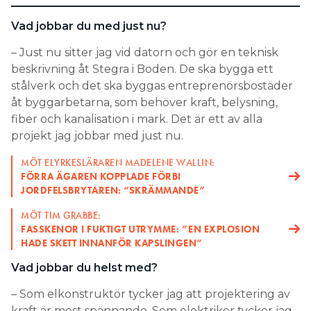
blir ny inköpsansvarig inom Hjo
ALEXANDER HUUSKO
Vad jobbar du med just nu?
Installation. Han efterträder Joakim Löfvall, som går
i pension. Huusko kommer närmast från rollen som
– Just nu sitter jag vid datorn och gör en teknisk
kategoriansvarig inköpare inom el och säkerhet på
beskrivning åt Stegra i Boden. De ska bygga ett
Caverion.
stålverk och det ska byggas entreprenörsbostäder
åt byggarbetarna, som behöver kraft, belysning,
fiber och kanalisation i mark. Det är ett av alla
projekt jag jobbar med just nu.
MÖT ELYRKESLÄRAREN MADELENE WALLIN:
FÖRRA ÄGAREN KOPPLADE FÖRBI
JORDFELSBRYTAREN: “SKRÄMMANDE”
Onninen
MÖT TIM GRABBE:
är ny affärs- och produktspecialist inom
ROBERT LEE
FASSKENOR I FUKTIGT UTRYMME: ”EN EXPLOSION
elinstallation och förnybart på Onninen. Han
HADE SKETT INNANFÖR KAPSLINGEN”
kommer närmast från rollen som teknologichef på
Elektro-skandias dotterbolag Aprilice.
Vad jobbar du helst med?
– Som elkonstruktör tycker jag att projektering av
kraft är mest spännande. Som elektriker tycker jag