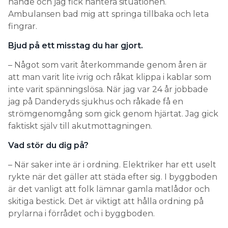
hände och jag fick hantera situationen.
Ambulansen bad mig att springa tillbaka och leta
Maila oss på
redaktion@elinstallatoren.se
. Bifoga
fingrar.
gärna en högupplöst bild.
Bjud på ett misstag du har gjort.
Söker du personal? Platsannonsera i Elinstallatören
och på elinstallatoren.se. Kontakta
– Något som varit återkommande genom åren är
ivan@elinstallatoren.se
att man varit lite ivrig och råkat klippa i kablar som
inte varit spänningslösa. När jag var 24 år jobbade
jag på Danderyds sjukhus och råkade få en
strömgenomgång som gick genom hjärtat. Jag gick
faktiskt själv till akutmottagningen.
Vad stör du dig på?
– När saker inte är i ordning. Elektriker har ett uselt
rykte när det gäller att städa efter sig. I byggboden
är det vanligt att folk lämnar gamla matlådor och
skitiga bestick. Det är viktigt att hålla ordning på
prylarna i förrådet och i byggboden.