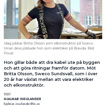
och
ROBERT ANDRESEN
OSCAR ARVIDSSON
utses till ansvariga för affärsområde
Electronics. Båda anslöt till koncernen
2023 i och med förvärvet av Mastervolt,
Robert
som de ägde tillsammans. Formellt blir
Andresen
Robert Andresen affärsområdeschef. De
efterträder Stefan Bengtsson, som lämnar sin roll.
Idag jobbar Britta Olsson som elkonstruktör på Sweco.
Innan dess jobbade hon som elektriker på Bravida. Bild:
Privat
Hon gillar både att dra kabel ute på byggen
Oscar
och att göra ritningar framför datorn. Möt
Arvidsson
Britta Olsson, Sweco Sundsvall, som i över
20 år har växlat mellan att vara elektriker
och elkonstruktör.
TEXT
HJALMAR INSULANDER
Hjo Installation
hjalmar.insulander@in.se