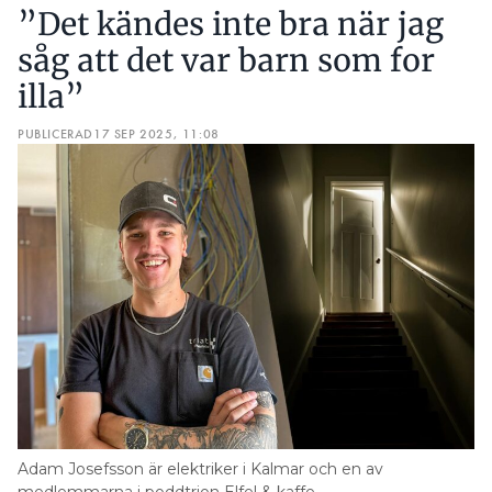
”Det kändes inte bra när jag
såg att det var barn som for
illa”
PUBLICERAD
17 SEP 2025, 11:08
Adam Josefsson är elektriker i Kalmar och en av
medlemmarna i poddtrion Elfel & kaffe.