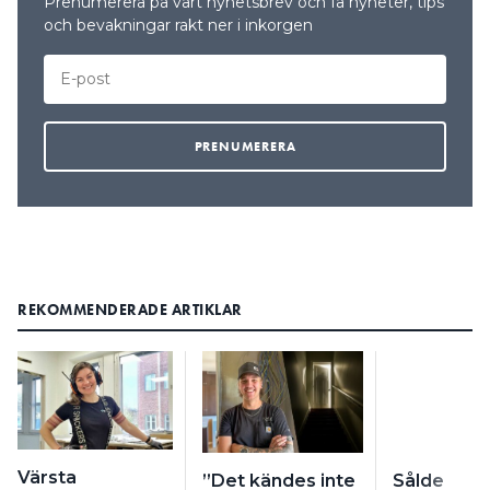
Prenumerera på vårt nyhetsbrev och få nyheter, tips
och bevakningar rakt ner i inkorgen
Elon
blir ny ordinarie vd för Elon-
HENRIK ARONSSON
koncernen. Han efterträder Stefan Lebrot, som i
stället gått över till rollen som Sverigechef för
Rexel. Aronsson kommer närmast från rollen som
chef för Samsung Electronics nordiska
konsumentaffär.
REKOMMENDERADE ARTIKLAR
Garo
Värsta
”Det kändes inte
Sålde