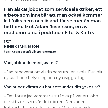
Han älskar jobbet som serviceelektriker, ett
arbete som innebär att man också kommer
in i folks hem och ibland får se mer än man
bett om. Möt Adam Josefsson, en av
medlemmarna i poddtrion Elfel & Kaffe.
TEXT
HENRIK SANNESSON
henrik.sannesson@elinstallatoren.se
Vad jobbar du med just nu?
– Jag renoverar omklädningsrum i en skola. Det blir
ny kraft och belysning och nya vägguttag.
Vad är det värsta du har sett under ditt yrkesliv?
– Det första jag kommer att tänka på var ett jobb
där vi i stort sett vände i dörren. Det var en
kuloinstallation vi skulle göra. Men när vi gick