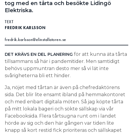
tog med en tårta och besökte Lidingö
Elektriska.
TEXT
FREDRIK KARLSSON
fredrik.karlsson@elinstallatoren.se
för att kunna äta tårta
DET KRÄVS EN DEL PLANERING
tillsammans så här i pandemitider. Men samtidigt
behövs uppmuntran desto mer så vi lät inte
svårigheterna bli ett hinder.
Ja, nöjet med tårtan är även på chefredaktörens
sida. Det blir lite ensamt ibland på hemmakontoret
och med enbart digitala möten. Så jag köpte tårta
på mitt lokala bageri och sökte sällskap via vår
Facebooksida. Flera tårtsugna runt om i landet
hörde av sig och den här gången var tiden lite
knapp så kort restid fick prioriteras och sällskapet