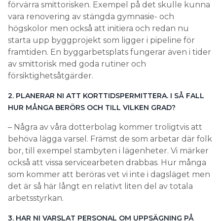
2. PLANERAR NI ATT KORTTIDSPERMITTERA. I SÅ FALL
HUR MÅNGA BERÖRS OCH TILL VILKEN GRAD?
– Några av våra dotterbolag kommer troligtvis att
behöva lägga varsel. Främst de som arbetar där folk
bor, till exempel stambyten i lägenheter. Vi märker
också att vissa servicearbeten drabbas. Hur många
som kommer att beröras vet vi inte i dagsläget men
det är så här långt en relativt liten del av totala
arbetsstyrkan.
3. HAR NI VARSLAT PERSONAL OM UPPSÄGNING PÅ
GRUND AV CORONA?
– Inte än, men några förbereds.
4. VILKEN TYP AV INSTALLATIONSARBETEN PÅVERKAS
MEST AV VIRUSET OCH RESTRIKTIONERNA I
SAMHÄLLET?