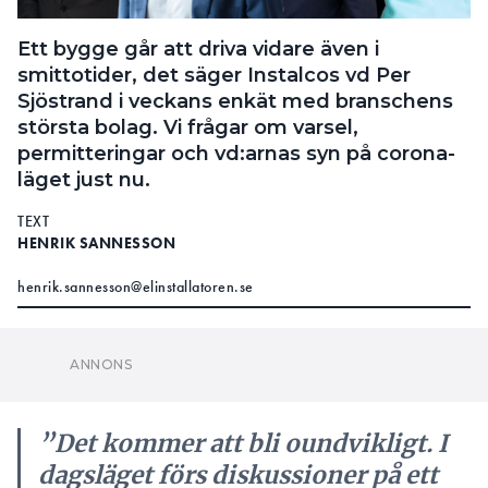
Sjöstrand i veckans enkät med branschens
största bolag. Vi frågar om varsel,
permitteringar och vd:arnas syn på corona-
läget just nu.
TEXT
HENRIK SANNESSON
henrik.sannesson@elinstallatoren.se
”Det kommer att bli oundvikligt. I
dagsläget förs diskussioner på ett
fåtal avdelningar, vi finns på många
olika ställen och vi på Bravida
kommer undvika uppsägningar och
permittering in i det längsta.”
MATTIAS JOHANSSON, VD &
KONCERNCHEF BRAVIDA