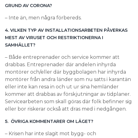
– Både entreprenader och service kommer att
drabbas. Entreprenader där andelen inhyrda
montörer och/eller där byggbolagen har inhyrda
montörer från andra länder som nu satts i karantän
eller inte kan resa in och ut ur sina hemländer
kommer att drabbas av förskjutningar av tidplaner.
Servicearbeten som skall göras där folk befinner sig
eller bor riskerar också att dras med i nedgången.
5. ÖVRIGA KOMMENTARER OM LÄGET?
– Krisen har inte slagit mot bygg- och
installationsbranschen på samma sätt som mot
restauranger, hotell, flygindustrin med flera.
Leveranser av material ser än så länge ut att
fungera som vanligt. Förhoppningsvis fortsätter
projekten att löpa på med en stor respekt för
smittorisker och att folk som känner av symptom
håller sig hemma.