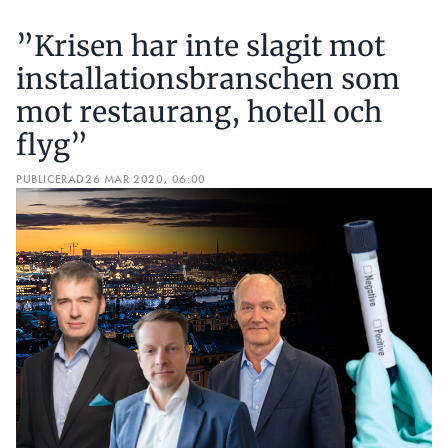
mot restaurang, hotell och
flyg”
PUBLICERAD
26 MAR 2020, 06:00
Ett bygge går att driva vidare även i
smittotider, det säger Instalcos vd Per