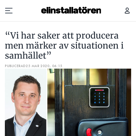
”KRISEN HAR INTE SLAGIT MOT INSTALLATIONSBRANSCHEN SOM MOT RESTAURANG, HOTELL OCH FLYG”
“Vi har saker att producera
Prenumerera
men märker av situationen i
samhället”
Hantera prenumeration
PUBLICERAD
25 MAR 2020, 06:15
Lediga jobb
Annonsera
Läs E-tidningen
Om tidningen
Kontakt
Personuppgifter