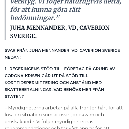
SVAR FRÅN JUHA MENNANDER, VD, CAVERION SVERIGE
NEDAN:
1. REGERINGENS STÖD TILL FÖRETAG PÅ GRUND AV
CORONA-KRISEN GÅR UT PÅ STÖD TILL
KORTTIDSPERMITTERING OCH ANSTÅND MED
SKATTEBETALNINGAR. VAD BEHÖVS MER FRÅN
STATEN?
– Myndigheterna arbetar på alla fronter hårt för att
lösa en situation som är ovan, obekväm och
omskakande. Vi följer myndigheternas
rekommendationer och tar vårt ansvar för att
hindra smitta samtidigt som vi gör allt vi kan för att
upprätthålla våra samhällsuppbärande tekniska
installationer – att se till att sjukhus, skolor och
infrastruktur fungerar. Allt ändras dock snabbt och
vi ser idag ökande sjukskrivningstal som är något
över det normala för årstiden. Vår önskan är
naturligtvis att staten, med helhetens bästa för