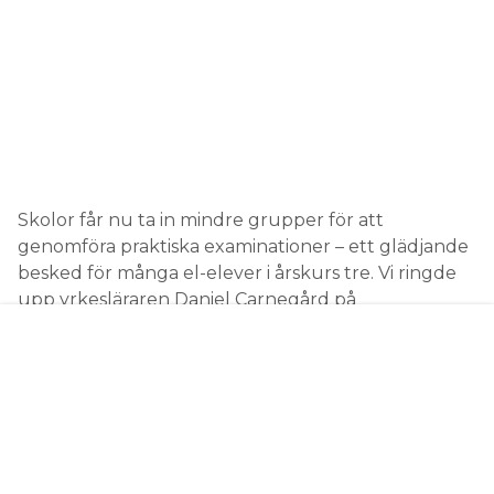
upp yrkesläraren Daniel Carnegård på
Brinellgymnasiet i Nässjö,
SOM VI TIDIGARE HAR
PRATAT MED I SAMBAND MED
, för att höra hur det går
SKOLNEDSTÄNGNINGARNA
för hans elever.
TEXT
SOFIE BÅTMÄSTAR
sofie.batmastar@elinstallatoren.se
har små grupper av el-
MED VISSA RESTRIKTIONER
eleverna i årskurs tre, fem som flest, fått komma
tillbaka till Brinellgymnasiet för att utföra sina
praktiska uppgifter.
– Våra treor har nu en rimlig chans att klara de mål