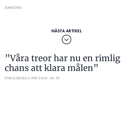
PUBLICERAD
23 APR 2020, 08:59
Skolor får nu ta in mindre grupper för att
genomföra praktiska examinationer – ett glädjande
besked för många el-elever i årskurs tre. Vi ringde