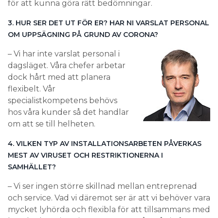
flexibelt. Vår
specialistkompetens behövs
hos våra kunder så det handlar
om att se till helheten.
4. VILKEN TYP AV INSTALLATIONSARBETEN PÅVERKAS
MEST AV VIRUSET OCH RESTRIKTIONERNA I
SAMHÄLLET?
– Vi ser ingen större skillnad mellan entreprenad
och service. Vad vi däremot ser är att vi behöver vara
mycket lyhörda och flexibla för att tillsammans med
kunder lösa situationer som uppstår. Då vi ofta
arbetar ute i samhället, i institutioner och
utrymmen som kräver både förståelse, flexibilitet
och uppmärksamhet – handlar det snarare om typ
av uppdragsgivare än uppdrag.
5 ÖVRIGA KOMMENTARER OM LÄGET?