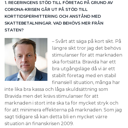
stimulanser för att marknaden
ska fortsätta. Bravida har ett
bra utgångsläge då vi är ett
stabilt företag med en stabil
finansiell situation, många har
inte lika bra kassa och låga skuldsättning som
Bravida men det krävs stimulanser för att
marknaden i stort inte ska ta för mycket stryk och
för att minimera effekterna på marknaden. Som jag
sagt tidigare så kan detta bli en mycket värre
situation än finanskrisen 2009.
2. PLANERAR NI ATT KORTTIDSPERMITTERA. I SÅ FALL
HUR MÅNGA BERÖRS OCH TILL VILKEN GRAD?
– Det kommer att bli oundvikligt. I dagsläget förs
diskussioner på ett fåtal avdelningar, vi finns på