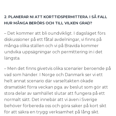
många olika ställen och vi på Bravida kommer
undvika uppsägningar och permittering in i det
längsta.
– Men det finns givetvis olika scenarier beroende på
vad som händer. I Norge och Danmark ser vi ett
helt annat scenario där varseltakten ökade
dramatiskt förra veckan pga. av beslut som gör att
stora delar av samhället slutar att fungera på ett
normalt sätt. Det innebär att vi även i Sverige
behöver förbereda oss och göra saker på kort sikt
för att säkra en trygg verksamhet på lång sikt.
3. HAR NI VARSLAT PERSONAL OM UPPSÄGNING PÅ
GRUND AV CORONA?
– Inte i Sverige. Men däremot i Danmark och Norge.
4. VILKEN TYP AV INSTALLATIONSARBETEN PÅVERKAS
MEST AV VIRUSET OCH RESTRIKTIONERNA I