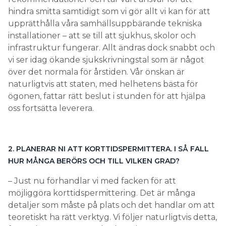
ögonen, fattar rätt beslut i stunden för att hjälpa
oss fortsätta leverera.
2. PLANERAR NI ATT KORTTIDSPERMITTERA. I SÅ FALL
HUR MÅNGA BERÖRS OCH TILL VILKEN GRAD?
– Just nu förhandlar vi med facken för att
möjliggöra korttidspermittering. Det är många
detaljer som måste på plats och det handlar om att
teoretiskt ha rätt verktyg. Vi följer naturligtvis detta,
för att kunna göra rätt bedömningar.
3. HUR SER DET UT FÖR ER? HAR NI VARSLAT PERSONAL
OM UPPSÄGNING PÅ GRUND AV CORONA?
– Vi har inte varslat personal i
dagsläget. Våra chefer arbetar
dock hårt med att planera