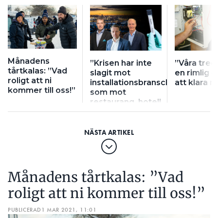
Månadens
”Krisen har inte
”Våra treo
tårtkalas: ”Vad
slagit mot
en rimlig 
roligt att ni
installationsbranschen
att klara 
kommer till oss!”
som mot
restaurang, hotell
och flyg”
Månadens tårtkalas: ”Vad
roligt att ni kommer till oss!”
PUBLICERAD
1 MAR 2021, 11:01