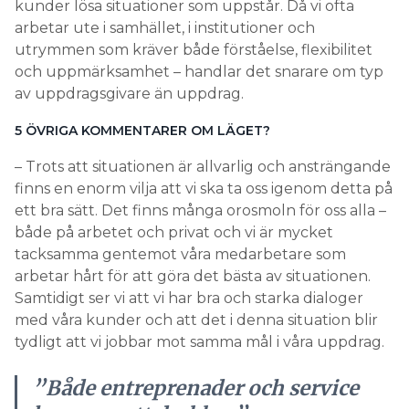
– Trots att situationen är allvarlig och ansträngande
finns en enorm vilja att vi ska ta oss igenom detta på
ett bra sätt. Det finns många orosmoln för oss alla –
både på arbetet och privat och vi är mycket
tacksamma gentemot våra medarbetare som
arbetar hårt för att göra det bästa av situationen.
Samtidigt ser vi att vi har bra och starka dialoger
med våra kunder och att det i denna situation blir
tydligt att vi jobbar mot samma mål i våra uppdrag.
”Både entreprenader och service
kommer att drabbas”
PER SJÖSTRAND, VD INSTALCO.
Svar från Per Sjöstrand, vd Instalco nedan:
1. REGERINGENS STÖD TILL FÖRETAG PÅ GRUND AV
CORONA-KRISEN GÅR UT PÅ STÖD TILL