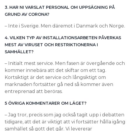
SAMHÄLLET?
– Initialt mest service. Men fasen är övergående och
kommer innebära att det skiftar om ett tag.
Kortsiktigt är det service och långsiktigt om
marknaden fortsätter gå ned så kommer även
entreprenad att beröras.
5 ÖVRIGA KOMMENTARER OM LÄGET?
– Jag tror, precis som jag också tagit upp i debatten
tidigare, att det är viktigt att vi fortsätter hålla igång
samhället så gott det går. Vi levererar
samhällskritiska funktioner, vi ser till så att sjukhus
osv får både ström, vatten, kyla, värme vilket är
nödvändigt för deras verksamhet. Och de som
levererar detta är föräldrar till många barn. Jag tror
därför att det är mycket viktigt att vi försöker hålla
öppna skolorna i den mån det går så att de
föräldrarna har möjlighet att hålla samhället igång.