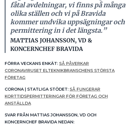
FÖRRA VECKANS ENKÄT:
SÅ PÅVERKAR
CORONAVIRUSET ELTEKNIKBRANSCHENS STÖRSTA
FÖRETAG
CORONA | STATLIGA STÖDET:
SÅ FUNGERAR
KORTTIDSPERMITTERINGAR FÖR FÖRETAG OCH
ANSTÄLLDA
SVAR FRÅN MATTIAS JOHANSSON, VD OCH
KONCERNCHEF BRAVIDA NEDAN:
1. REGERINGENS STÖD TILL FÖRETAG PÅ GRUND AV
CORONA-KRISEN GÅR UT PÅ STÖD TILL
KORTTIDSPERMITTERING OCH ANSTÅND MED
SKATTEBETALNINGAR. VAD BEHÖVS MER FRÅN
STATEN?
– Svårt att säga på kort sikt. På
längre sikt tror jag det behövs