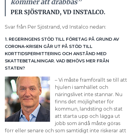
KORTTIDSPERMITTERING OCH ANSTÅND MED
SKATTEBETALNINGAR. VAD BEHÖVS MER FRÅN
STATEN?
– Vi måste framförallt se till att
hjulen i samhället och
näringslivet inte stannar. Nu
finns det möjligheter för
kommun, landsting och stat
att starta upp och lägga ut
jobb som ändå måste göras
förr eller senare och som samtidigt inte riskerar att
förvärra smittorisken. Exempel på det skulle kunna
vara renovering av stängda gymnasie- och
högskolor men också att initiera och redan nu
starta upp byggprojekt som ligger i pipeline för
framtiden. En byggarbetsplats fungerar även i tider
av smittorisk med goda rutiner och
försiktighetsåtgärder.