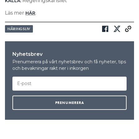
Regeringskansliet
KÄLLA:
Läs mer
.
HÄR
NÄRINGSLIV
Nyhetsbrev
Prenumerera på vårt nyhetsbrev och få nyheter, tips
och bevakningar rakt ner i inkorgen