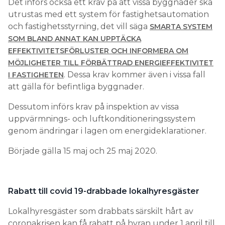
Det införs också ett krav på att vissa byggnader ska
utrustas med ett system för fastighetsautomation
och fastighetsstyrning, det vill säga
SMARTA SYSTEM
SOM BLAND ANNAT KAN UPPTÄCKA
EFFEKTIVITETSFÖRLUSTER OCH INFORMERA OM
MÖJLIGHETER TILL FÖRBÄTTRAD ENERGIEFFEKTIVITET
. Dessa krav kommer även i vissa fall
I FASTIGHETEN
att gälla för befintliga byggnader.
Dessutom införs krav på inspektion av vissa
uppvärmnings- och luftkonditioneringssystem
genom ändringar i lagen om energideklarationer.
Började gälla 15 maj och 25 maj 2020.
Rabatt till covid 19-drabbade lokalhyresgäster
Lokalhyresgäster som drabbats särskilt hårt av
coronakrisen kan få rabatt på hyran under 1 april till