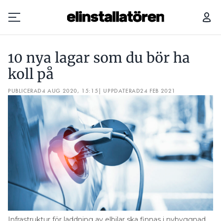
10 NYA LAGAR SOM DU BÖR HA KOLL PÅ
10 nya lagar som du bör ha
Prenumerera
koll på
PUBLICERAD
Hantera prenumeration
4 AUG 2020, 15:15
| UPPDATERAD
24 FEB 2021
Lediga jobb
Annonsera
Läs E-tidningen
Om tidningen
Kontakt
Personuppgifter
Infrastruktur för laddning av elbilar ska finnas i nybyggnad.