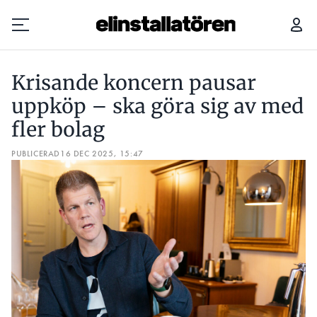
KRISANDE KONCERN PAUSAR UPPKÖP – SKA GÖRA SIG AV MED FLER BOLAG
Krisande koncern pausar
Prenumerera
uppköp – ska göra sig av med
fler bolag
Hantera prenumeration
PUBLICERAD
16 DEC 2025, 15:47
Lediga jobb
Annonsera
Läs E-tidningen
Om tidningen
Kontakt
Personuppgifter