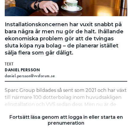
Search for:
Installationskoncernen har vuxit snabbt på
bara några år men nu gör de halt. Ihållande
SEARCH
ekonomiska problem gör att de tvingas
sluta köpa nya bolag – de planerar istället
sälja flera som går dåligt.
TEXT
DANIEL PERSSON
daniel.persson@vvsforum.se
Sparc Group bildades så sent som 2021 och har växt
till närmare 100 dotterbolag inom huvudsakligen
elinstallation och VVS sedan dess. Men nu är de
pressade av dåliga resultat och tvingas vända upp
Fortsätt läsa genom att logga in eller starta en
och ned på sin grundläggande strategi om snabb
prenumeration
tillväxt för att förbättra siffrorna.