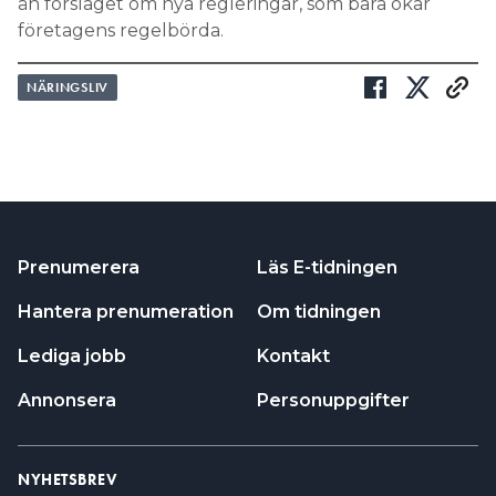
än förslaget om nya regleringar, som bara ökar
företagens regelbörda.
NÄRINGSLIV
Prenumerera
Läs E-tidningen
Hantera prenumeration
Om tidningen
Lediga jobb
Kontakt
Annonsera
Personuppgifter
NYHETSBREV