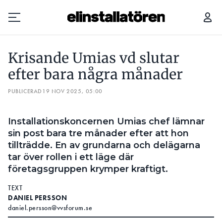
KRISANDE UMIAS VD SLUTAR EFTER BARA NÅGRA MÅNADER
Krisande Umias vd slutar
Prenumerera
efter bara några månader
PUBLICERAD
Hantera prenumeration
19 NOV 2025, 05:00
Lediga jobb
Installationskoncernen Umias chef lämnar
sin post bara tre månader efter att hon
Annonsera
tillträdde. En av grundarna och delägarna
tar över rollen i ett läge där
Läs E-tidningen
företagsgruppen krymper kraftigt.
TEXT
Om tidningen
DANIEL PERSSON
Kontakt
daniel.persson@vvsforum.se
Personuppgifter