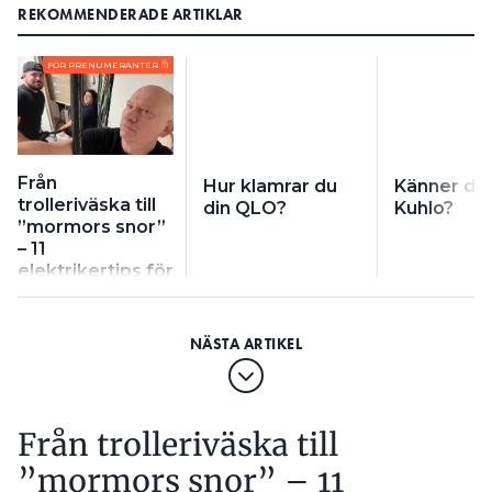
REKOMMENDERADE ARTIKLAR
FÖR PRENUMERANTER
Från
Hur klamrar du
Känner du 
trolleriväska till
din QLO?
Kuhlo?
”mormors snor”
– 11
elektrikertips för
omdragningen
Från trolleriväska till
”mormors snor” – 11