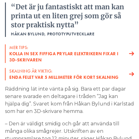
“Det är ju fantastiskt att man kan
printa ut en liten grej som gör så
stor praktisk nytta”
HÅKAN BYLUND, PROTOTYPUTVECKLARE
MER TIPS:
KOLLA IN SEX FIFFIGA PRYLAR ELEKTRIKERN FIXAR I
3D-SKRIVAREN
SKALNING ÄR VIKTIG:
ENDA FELET VAR 5 MILLIMETER FÖR KORT SKALNING
Räddning lät inte vänta på sig. Bara ett par dagar
senare svarade en deltagare i tråden ”Jag kan
hjälpa dig”. Svaret kom från Håkan Bylund i Karlstad
som har en 3D-skrivare hemma.
– Den är väldigt smidig och går att använda till
många olika smågrejer. Utskriften av en
stumpsamlare tog 12 minuter, säger Håkan Bylund