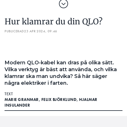
TRILSKANDE OMDRAGNINGAR: ”DET SLUTADE MED ATT
JAG BRÖT FOTEN”
LÄS OCKSÅ:
Hur klamrar du din QLO?
FÅR KABLAR FÖRLÄGGAS DIREKT I MURVÄGGAR?
PUBLICERAD
23 APR 2024, 09:46
2. Endoskopkamera och mobil
I bilen har Stefan Hogeborn även en
endoskopkamera som går att montera på en vajer
och koppla till mobilen.
Modern QLO-kabel kan dras på olika sätt.
Vilka verktyg är bäst att använda, och vilka
– Man behöver inte alltid dyra specialverktyg när
klamrar ska man undvika? Så här säger
det mesta finns i mobilen, säger han.
några elektriker i farten.
Stefan Hogeborn avråder samtidigt från de
TEXT
billigaste Biltema-varianterna, eftersom de kan vara
MARIE GRANMAR, FELIX BJÖRKLUND, HJALMAR
krångliga att använda.
INSULANDER
– Vajrarna är ofta för tajt paketerade och böjer sig
som gamla telefonsladdar. Då tar det emot när man