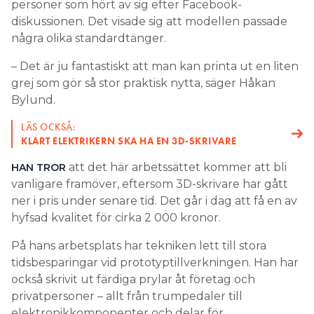
personer som hört av sig efter Facebook-
diskussionen. Det visade sig att modellen passade
några olika standardtänger.
– Det är ju fantastiskt att man kan printa ut en liten
grej som gör så stor praktisk nytta, säger Håkan
Bylund.
LÄS OCKSÅ:
KLART ELEKTRIKERN SKA HA EN 3D-SKRIVARE
att det här arbetssättet kommer att bli
HAN TROR
vanligare framöver, eftersom 3D-skrivare har gått
ner i pris under senare tid. Det går i dag att få en av
hyfsad kvalitet för cirka 2 000 kronor.
På hans arbetsplats har tekniken lett till stora
tidsbesparingar vid prototyptillverkningen. Han har
också skrivit ut färdiga prylar åt företag och
privatpersoner – allt från trumpedaler till
elektronikkomponenter och delar för