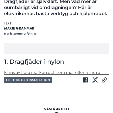
Dragfjäder är självklart. Men vad mer är
oumbärligt vid omdragningen? Här är
elektrikernas bästa verktyg och hjälpmedel.
TEXT
MARIE GRANMAR
marie.granmar@in.se
1. Dragfjäder i nylon
Finns av flera märken och som mer eller mindre
kompletta kit med olika egenskaper.
ELTEKNIK OCH INSTALLATION
– Jag använder en gammal hederlig dragfjäder i
nylon. Den är bra för den är stabil när jag trycker in
den, säger Stefan Hogeborn hos Elitel.
LÄS OCKSÅ: