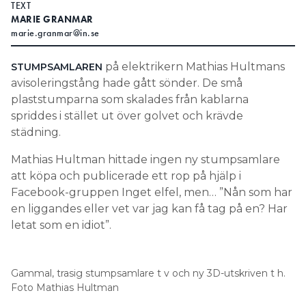
TEXT
MARIE GRANMAR
Search for:
marie.granmar@in.se
på elektrikern Mathias Hultmans
STUMPSAMLAREN
SEARCH
avisoleringstång hade gått sönder. De små
plaststumparna som skalades från kablarna
spriddes i stället ut över golvet och krävde
städning.
Mathias Hultman hittade ingen ny stumpsamlare
att köpa och publicerade ett rop på hjälp i
Facebook-gruppen Inget elfel, men… ”Nån som har
en liggandes eller vet var jag kan få tag på en? Har
letat som en idiot”.
Gammal, trasig stumpsamlare t v och ny 3D-utskriven t h.
Foto Mathias Hultman