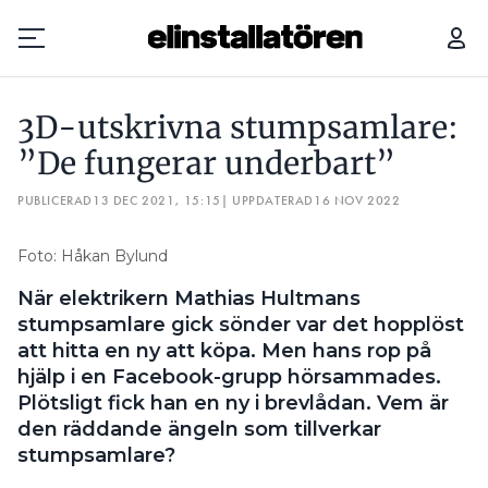
3D-UTSKRIVNA STUMPSAMLARE: ”DE FUNGERAR UNDERBART”
3D-utskrivna stumpsamlare:
Prenumerera
”De fungerar underbart”
PUBLICERAD
Hantera prenumeration
13 DEC 2021, 15:15
| UPPDATERAD
16 NOV 2022
Lediga jobb
Foto: Håkan Bylund
När elektrikern Mathias Hultmans
Annonsera
stumpsamlare gick sönder var det hopplöst
att hitta en ny att köpa. Men hans rop på
Läs E-tidningen
hjälp i en Facebook-grupp hörsammades.
Plötsligt fick han en ny i brevlådan. Vem är
Om tidningen
den räddande ängeln som tillverkar
Kontakt
stumpsamlare?
Personuppgifter