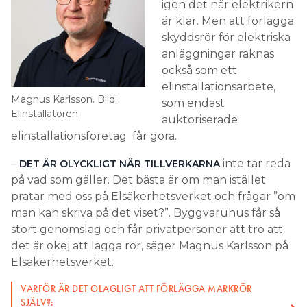
igen det när elektrikern
är klar. Men att förlägga
skyddsrör för elektriska
anläggningar räknas
också som ett
elinstallationsarbete,
Magnus Karlsson. Bild:
som endast
Elinstallatören
auktoriserade
elinstallationsföretag får göra.
–
inte tar reda
DET ÄR OLYCKLIGT NÄR TILLVERKARNA
på vad som gäller. Det bästa är om man istället
pratar med oss på Elsäkerhetsverket och frågar ”om
man kan skriva på det viset?”. Byggvaruhus får så
stort genomslag och får privatpersoner att tro att
det är okej att lägga rör, säger Magnus Karlsson på
Elsäkerhetsverket.
VARFÖR ÄR DET OLAGLIGT ATT FÖRLÄGGA MARKRÖR
SJÄLV?: