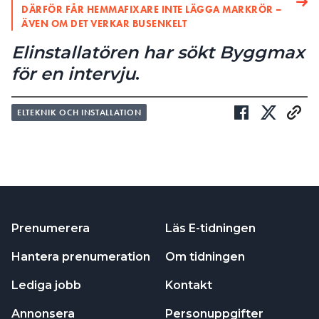
DÄRFÖR FÅR HEMMAFIXARE INTE LÄGGA MARKRÖR –
ÄVEN OM DET VERKAR BUSENKELT
Elinstallatören har sökt Byggmax
för
en intervju
.
ELTEKNIK OCH INSTALLATION
Prenumerera
Läs E-tidningen
Hantera prenumeration
Om tidningen
Lediga jobb
Kontakt
Annonsera
Personuppgifter