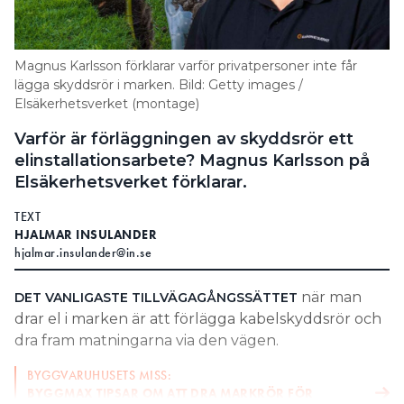
Search for:
Magnus Karlsson förklarar varför privatpersoner inte får
lägga skyddsrör i marken. Bild: Getty images /
Elsäkerhetsverket (montage)
SEARCH
Varför är förläggningen av skyddsrör ett
elinstallationsarbete? Magnus Karlsson på
Elsäkerhetsverket förklarar.
TEXT
HJALMAR INSULANDER
hjalmar.insulander@in.se
när man
DET VANLIGASTE TILLVÄGAGÅNGSSÄTTET
drar el i marken är att förlägga kabelskyddsrör och
dra fram matningarna via den vägen.
BYGGVARUHUSETS MISS:
BYGGMAX TIPSAR OM ATT DRA MARKRÖR FÖR