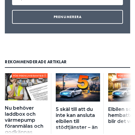
REKOMMENDERADE ARTIKLAR
FÖR PRENUMERANTER
FÖR PRENU
Nu behöver
5 skäl till att du
Elbilen so
laddbox och
inte kan ansluta
hembatteri
värmepump
elbilen till
blir det ve
föranmälas och
stödtjänster – än
godkännas