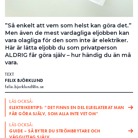
Search for:
”Så enkelt att vem som helst kan göra det.”
Men även de mest vardagliga eljobben kan
SEARCH
vara olagliga för den som inte är elektriker.
Här är lätta eljobb du som privatperson
ALDRIG får göra själv – hur händig du än må
vara.
TEXT
FELIX BJÖRKLUND
felix.bjorklund@in.se
LÄS OCKSÅ:
ELEKTRIKERTIPS: ”DET FINNS EN DEL ELRELATERAT MAN
FÅR GÖRA SJÄLV, SOM ALLA INTE VET OM”
LÄS OCKSÅ:
GUIDE – SÅ BYTER DU STRÖMBRYTARE OCH
VÄGGUTTAG SJÄLV