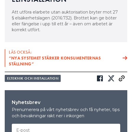
Att utföra elarbete utan auktorisation bryter mot 27
§ elsäkerhetslagen (2016:732). Brottet kan ge böter
eller fängelse i upp till ett år – även om arbetet är
korrekt utfört.
LÄS OCKSÅ:
“NYA SYSTEMET STÄRKER KONSUMENTERNAS
STÄLLNING”
ELTEKNIK OCH INSTALLATION
Nyhetsbrev
Prenumerera på vårt nyhetsbrev och få nyheter, tips
och bevakningar rakt ner i inkorgen