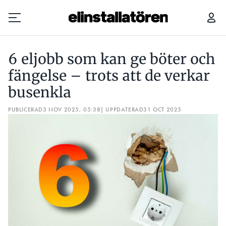
6 ELJOBB SOM KAN GE BÖTER OCH FÄNGELSE – TROTS ATT DE VERKAR BUSENKLA
6 eljobb som kan ge böter och
Prenumerera
fängelse – trots att de verkar
busenkla
Hantera prenumeration
PUBLICERAD
3 NOV 2025, 05:38
| UPPDATERAD
31 OCT 2025
Lediga jobb
Annonsera
Läs E-tidningen
Om tidningen
Kontakt
Personuppgifter