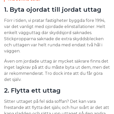
1. Byta ojordat till jordat uttag
Förr i tiden, vi pratar fastigheter byggda före 1994,
var det vanligt med ojordade elinstallationer. Helt
enkelt vägguttag där skyddsjord saknades.
Stickpropparna saknade de extra skyddsblecken
och uttagen var helt runda med endast två hål i
väggen.
Även om jordade uttag är mycket säkrare finns det
inget lagkrav på att du måste byta ut dem, men det
är rekommenderat. Tro dock inte att du får göra
det själv.
2. Flytta ett uttag
Sitter uttaget på fel sida soffan? Det kan vara
frestande att flytta det själv, och hur svårt är det att
kapa sladden och sätta upp uttaget på den andra