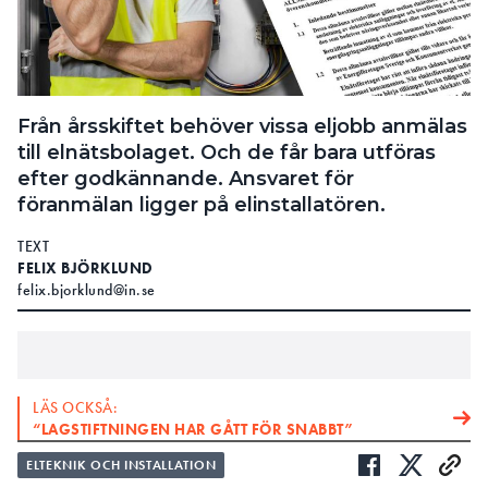
Från årsskiftet behöver vissa eljobb anmälas
till elnätsbolaget. Och de får bara utföras
efter godkännande. Ansvaret för
föranmälan ligger på elinstallatören.
TEXT
FELIX BJÖRKLUND
felix.bjorklund@in.se
LÄS OCKSÅ:
“LAGSTIFTNINGEN HAR GÅTT FÖR SNABBT”
ELTEKNIK OCH INSTALLATION
LÄS OCKSÅ: