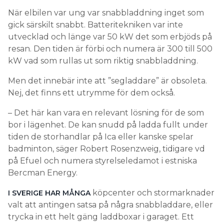
När elbilen var ung var snabbladdning inget som
gick särskilt snabbt. Batteritekniken var inte
utvecklad och länge var 50 kW det som erbjöds på
resan. Den tiden är förbi och numera är 300 till 500
kW vad som rullas ut som riktig snabbladdning.
Men det innebär inte att ”segladdare” är obsoleta.
Nej, det finns ett utrymme för dem också.
– Det här kan vara en relevant lösning för de som
bor i lägenhet. De kan snudd på ladda fullt under
tiden de storhandlar på Ica eller kanske spelar
badminton, säger Robert Rosenzweig, tidigare vd
på Efuel och numera styrelseledamot i estniska
Bercman Energy.
köpcenter och stormarknader
I SVERIGE HAR MÅNGA
valt att antingen satsa på några snabbladdare, eller
trycka in ett helt gäng laddboxar i garaget. Ett