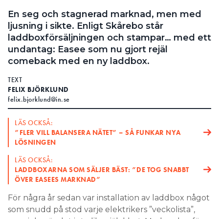
En seg och stagnerad marknad, men med
ljusning i sikte. Enligt Skårebo står
laddboxförsäljningen och stampar… med ett
undantag: Easee som nu gjort rejäl
comeback med en ny laddbox.
TEXT
FELIX BJÖRKLUND
felix.bjorklund@in.se
LÄS OCKSÅ:
”FLER VILL BALANSERA NÄTET” – SÅ FUNKAR NYA
LÖSNINGEN
LÄS OCKSÅ:
LADDBOXARNA SOM SÄLJER BÄST: ”DE TOG SNABBT
ÖVER EASEES MARKNAD”
För några år sedan var installation av laddbox något
som snudd på stod varje elektrikers ”veckolista”,