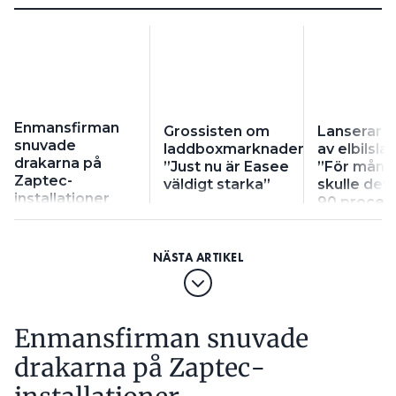
Enmansfirman
Grossisten om
Lanserar n
snuvade
laddboxmarknaden:
av elbilsla
drakarna på
”Just nu är Easee
”För mång
Zaptec-
väldigt starka”
skulle det
installationer
90 procen
behovet”
Enmansfirman snuvade
drakarna på Zaptec-