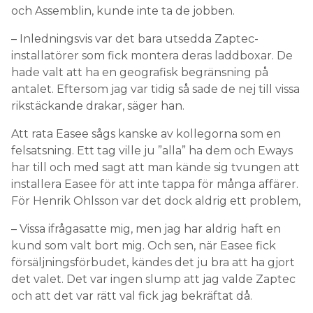
och Assemblin, kunde inte ta de jobben.
– Inledningsvis var det bara utsedda Zaptec-
installatörer som fick montera deras laddboxar. De
hade valt att ha en geografisk begränsning på
antalet. Eftersom jag var tidig så sade de nej till vissa
rikstäckande drakar, säger han.
Att rata Easee sågs kanske av kollegorna som en
felsatsning. Ett tag ville ju ”alla” ha dem och Eways
har till och med sagt att man kände sig tvungen att
installera Easee för att inte tappa för många affärer.
För Henrik Ohlsson var det dock aldrig ett problem,
– Vissa ifrågasatte mig, men jag har aldrig haft en
kund som valt bort mig. Och sen, när Easee fick
försäljningsförbudet, kändes det ju bra att ha gjort
det valet. Det var ingen slump att jag valde Zaptec
och att det var rätt val fick jag bekräftat då.