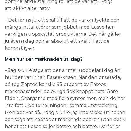
dominerande ställning för att de var ett riktigt
attraktivt alternativ.
– Det fanns ju ett skäl till att de var omtyckta och
många installatörer som jobbat med Easee har
verkligen uppskattat produkterna. Det här gäller
ju även i dag och är absolut ett skäl till att de
kommit igen.
Men hur ser marknaden ut idag?
– Jag skulle säga att det är mer uppdelat i dag än
hur det var innan Easee-krisen. När den briserade,
då tog Zaptec kanske 95 procent av Easees
marknadsandel, de övriga fick knappt nått. Garo
Eldon, Chargamp med flera syntes mer, men de har
inte fått upp försäljningen i samma utsträckning.
Men det var då… idag skulle jag inte sticka ut hakan
och säga att Zaptec är marknadsledaren utan det vi
hör är att Easee säljer bättre och bättre. Därför är