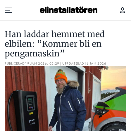
HAN LADDAR HEMMET MED ELBILEN: ”KOMMER BLI EN PENGAMASKIN”
Han laddar hemmet med
Prenumerera
elbilen: ”Kommer bli en
pengamaskin”
Hantera prenumeration
PUBLICERAD
19 JAN 2026, 05:29
| UPPDATERAD
16 JAN 2026
Lediga jobb
Annonsera
Läs E-tidningen
Om tidningen
Kontakt
Personuppgifter