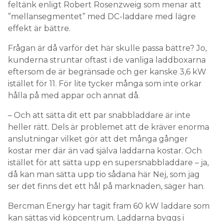
feltänk enligt Robert Rosenzweig som menar att
”mellansegmentet” med DC-laddare med lägre
effekt är bättre.
Frågan är då varför det här skulle passa bättre? Jo,
kunderna struntar oftast i de vanliga laddboxarna
eftersom de är begränsade och ger kanske 3,6 kW
istället för 11. För lite tycker många som inte orkar
hålla på med appar och annat då.
– Och att sätta dit ett par snabbladdare är inte
heller rätt. Dels är problemet att de kräver enorma
anslutningar vilket gör att det många gånger
kostar mer där än vad själva laddarna kostar. Och
istället för att sätta upp en supersnabbladdare – ja,
då kan man sätta upp tio sådana här Nej, som jag
ser det finns det ett hål på marknaden, säger han.
Bercman Energy har tagit fram 60 kW laddare som
kan sättas vid köpcentrum. Laddarna byggs i