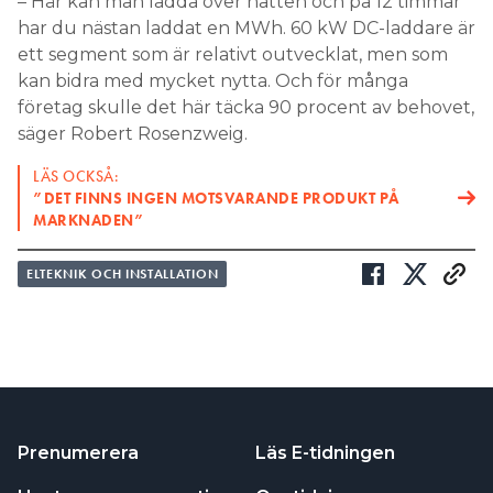
– Här kan man ladda över natten och på 12 timmar
har du nästan laddat en MWh. 60 kW DC-laddare är
ett segment som är relativt outvecklat, men som
kan bidra med mycket nytta. Och för många
företag skulle det här täcka 90 procent av behovet,
säger Robert Rosenzweig.
LÄS OCKSÅ:
”DET FINNS ­INGEN MOTSVARANDE PRODUKT PÅ
MARKNADEN”
ELTEKNIK OCH INSTALLATION
Prenumerera
Läs E-tidningen