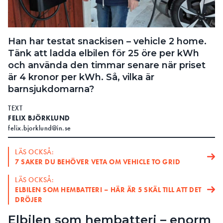
Search for:
Han har testat snackisen – vehicle 2 home.
Tänk att ladda elbilen för 25 öre per kWh
SEARCH
och använda den timmar senare när priset
är 4 kronor per kWh. Så, vilka är
barnsjukdomarna?
TEXT
FELIX BJÖRKLUND
felix.bjorklund@in.se
LÄS OCKSÅ:
7 SAKER DU BEHÖVER VETA OM VEHICLE TO GRID
LÄS OCKSÅ:
ELBILEN SOM HEMBATTERI – HÄR ÄR 5 SKÄL TILL ATT DET
DRÖJER
Elbilen som hembatteri – enorm