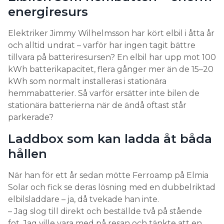
energiresurs
Elektriker Jimmy Wilhelmsson har kört elbil i åtta år
och alltid undrat – varför har ingen tagit bättre
tillvara på batteriresursen? En elbil har upp mot 100
kWh batterikapacitet, flera gånger mer än de 15–20
kWh som normalt installeras i stationära
hemmabatterier. Så varför ersätter inte bilen de
stationära batterierna när de ändå oftast står
parkerade?
Laddbox som kan ladda åt båda
hållen
När han för ett år sedan mötte Ferroamp på Elmia
Solar och fick se deras lösning med en dubbelriktad
elbilsladdare – ja, då tvekade han inte.
– Jag slog till direkt och beställde två på stående
fot. Jag ville vara med på resan och tänkte att en