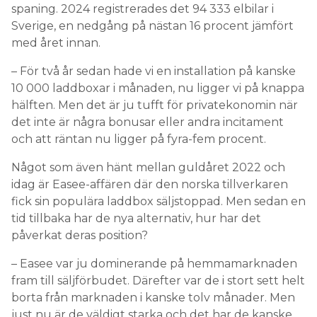
spaning. 2024 registrerades det 94 333 elbilar i
Sverige, en nedgång på nästan 16 procent jämfört
med året innan.
– För två år sedan hade vi en installation på kanske
10 000 laddboxar i månaden, nu ligger vi på knappa
hälften. Men det är ju tufft för privatekonomin när
det inte är några bonusar eller andra incitament
och att räntan nu ligger på fyra-fem procent.
Något som även hänt mellan guldåret 2022 och
idag är Easee-affären där den norska tillverkaren
fick sin populära laddbox säljstoppad. Men sedan en
tid tillbaka har de nya alternativ, hur har det
påverkat deras position?
– Easee var ju dominerande på hemmamarknaden
fram till säljförbudet. Därefter var de i stort sett helt
borta från marknaden i kanske tolv månader. Men
just nu är de väldigt starka och det har de kanske