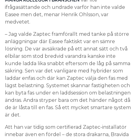
MÅNGA KOLLEGOR I BRANSCHEN
ifrågasättande och undrade varför han inte valde
Easee men det, menar Henrik Ohlsson, var
medvetet.
– Jag valde Zaptec framförallt med tanke på större
anläggningar där Easee faktiskt var en sämre
lösning. De var avsäkrade på ett annat sätt och två
elbilar som stod bredvid varandra kanske inte
kunde ladda lika snabbt eftersom de låg på samma
säkring. Sen var det vanligare med hybrider som
laddar enfas och där kan Zaptec välja den fas med
lägst belastning. Systemet skannar fastigheten och
kan byta fas under en laddsession om belastningen
ändras. Andra stryper bara om det händer något då
de är låsta till en fas. Så ett mycket smartare system
är det.
Att han var tidig som certifierad Zaptec-installatör
innebar även en fördel – de stora drakarna, Bravida