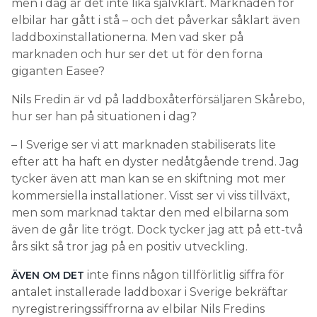
men i dag är det inte lika självklart. Marknaden för
elbilar har gått i stå – och det påverkar såklart även
laddboxinstallationerna. Men vad sker på
marknaden och hur ser det ut för den forna
giganten Easee?
Nils Fredin är vd på laddboxåterförsäljaren Skårebo,
hur ser han på situationen i dag?
– I Sverige ser vi att marknaden stabiliserats lite
efter att ha haft en dyster nedåtgående trend. Jag
tycker även att man kan se en skiftning mot mer
kommersiella installationer. Visst ser vi viss tillväxt,
men som marknad taktar den med elbilarna som
även de går lite trögt. Dock tycker jag att på ett-två
års sikt så tror jag på en positiv utveckling.
inte finns någon tillförlitlig siffra för
ÄVEN OM DET
antalet installerade laddboxar i Sverige bekräftar
nyregistreringssiffrorna av elbilar Nils Fredins