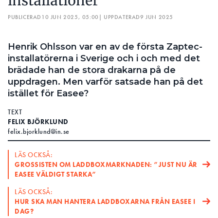
installationer
PUBLICERAD
10 JUN 2025, 05:00
| UPPDATERAD
9 JUN 2025
Henrik Ohlsson var en av de första Zaptec-
installatörerna i Sverige och i och med det
brädade han de stora drakarna på de
uppdragen. Men varför satsade han på det
istället för Easee?
TEXT
FELIX BJÖRKLUND
felix.bjorklund@in.se
LÄS OCKSÅ:
GROSSISTEN OM LADDBOXMARKNADEN: ”JUST NU ÄR
EASEE VÄLDIGT STARKA”
LÄS OCKSÅ:
HUR SKA MAN HANTERA LADDBOXARNA FRÅN EASEE I
DAG?