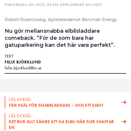
PUBLICERAD
4 JUN 2025, 05:00
| UPPDATERAD
5 JUN 2025
Robert Rosenzweig, styrelseledamot Bercman Energy
Nu gör mellansnabba elbilsladdare
comeback. ”För de som bara har
gatuparkering kan det här vara perfekt”.
TEXT
FELIX BJÖRKLUND
felix.bjorklund@in.se
LÄS OCKSÅ:
FEM SKÄL FÖR SNABBLADDARE – OCH ETT EMOT
LÄS OCKSÅ:
DET BLIR ALLT SÄMRE ATT HA ELBIL NÄR FLER SKAFFAR
EN