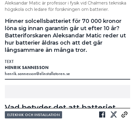
Aleksandar Matic är professor i fysik vid Chalmers tekniska
högskola och ledare för forskningen om batterier.
Hinner solcellsbatteriet för 70 000 kronor
löna sig innan garantin går ut efter 10 år?
Batteriforskaren Aleksandar Matic reder ut
hur batterier åldras och att det går
långsammare än många tror.
TEXT
HENRIK SANNESSON
henrik.sannesson@elinstallatoren.se
Vad betyder det att batteriet
håller 6 000 cykler?
ELTEKNIK OCH INSTALLATION
Varje full uppladdning och urladdning är en cykel.