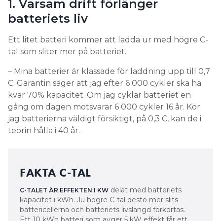
1. Varsam drift förlänger
Kyla gör att de kemiska processerna i batteriet går
långsammare och motståndet i cellerna ökar. Det
batteriets liv
gör batteriprestandan sämre i kallt väder. Men kyla
kan också bidra till att batteriet åldras.
Ett litet batteri kommer att ladda ur med högre C-
tal som sliter mer på batteriet.
– Också väldigt snabb upp- och urladdning sliter
mycket på batteriet.
– Mina batterier är klassade för laddning upp till 0,7
C. Garantin säger att jag efter 6 000 cykler ska ha
Optimal temperatur och
kvar 70% kapacitet. Om jag cyklar batteriet en
användning kan förlänga
gång om dagen motsvarar 6 000 cykler 16 år. Kör
jag batterierna väldigt försiktigt, på 0,3 C, kan de i
batteriets livslängd
teorin hålla i 40 år.
– Om man jämför med ett elbilsbatteri kan man
säga att om du accelerar hela tiden och kör väldigt
sportigt, då kan ditt batteri räcka kortare än om du
FAKTA C-TAL
kör vårdat. I en modern elbil finns ett BMS, ett
battery managment system, som ser till att
delat med batteriets
C-TALET ÄR EFFEKTEN I KW
kapacitet i kWh. Ju högre C-tal desto mer slits
laddningen inte går för snabbt och som övervakar
battericellerna och batteriets livslängd förkortas.
temperaturen.
Ett 10 kWh batteri som avger 5 kW effekt får ett