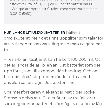
effektivt C-tal på 0,5 C (5/10). För ett batteri där 60
Garantin är kopplad till
kWh går att nyttja blir C-talet, med samma last, bara
batteriets prestanda och C-tal
0,08 C (5/60).
– En tillverkare kan till exempel speca att en
battericell håller 5 000 cykler om den cyklas med
håller är
HUR LÄNGE LITIUMJONBATTERIER
en hastighet på 1 C och att den inte cyklar med 2 C
omdiskuterat. Men det finns uppgifter som talar för
oftare än ett visst antal gånger.
att livslängden kan vara längre än man tidigare har
trott.
Vad är C-talet och hur påverkar
det livslängden?
– Tesla-bilar i taxitjänst kan ha kört 100 000 mil. Och
det är andra delar i bilen än just batteriet som ger
C-talet är ett mått på hur snabbt batteriet laddas
upp först, som till exempel dörrhandtag. Och om
och laddas ur, det vill säga hur stor ström du drar
batteriet ändå får problem är det oftast med
ur det. 1 C betyder att batteriet kan laddas ur på en
enskilda celler, säger Jocke Stensmo.
timme. För vissa stödtjänster behövs snabba
Chalmersforskaren Aleksandar Matic ger Jocke
batterier. Ju snabbare i- eller urladdning, alltså ju
Stensmo delvis rätt. C-talet är en av tre faktorer
högre C-tal, desto större slitage.
som degraderar batteriets förmåga, vid sidan av låg
”SNUDD PÅ SJÄLVFÖRSÖRJANDE MELLAN MARS OCH