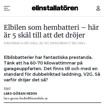
ELBILEN SOM HEMBATTERI – HÄR ÄR 5 SKÄL TILL ATT DET DRÖJER
Elbilen som hembatteri – här
Prenumerera
är 5 skäl till att det dröjer
PUBLICERAD
Hantera prenumeration
16 DEC 2024, 05:18
| UPPDATERAD
17 DEC 2024
Lediga jobb
Elbilsbatterier har fantastiska prestanda.
Tänk att ha 60-70 kilowattimmar på
Annonsera
garageuppfarten. Det finns till och med en
standard för dubbelriktad laddning, V2G. Så
Läs E-tidningen
varför dröjer det så?
TEXT
Om tidningen
LARS-GÖRAN HEDIN
Kontakt
lars-goran.hedin@farandole.se
Personuppgifter