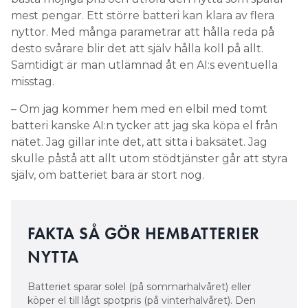
mest pengar. Ett större batteri kan klara av flera
En annan aspekt, när kapaciteten minskar, är att
nyttor. Med många parametrar att hålla reda på
batteriet kan komma att utnyttjas hårdare, alltså
desto svårare blir det att själv hålla koll på allt.
laddas ur med högre C-tal, för att avge samma
Samtidigt är man utlämnad åt en AI:s eventuella
effekt.
misstag.
– Om du började med 40 kWh och batteriet har
– Om jag kommer hem med en elbil med tomt
degraderats till 20 kWh då slits det mer om du
batteri kanske AI:n tycker att jag ska köpa el från
använder det för samma tillämpning som från
nätet. Jag gillar inte det, att sitta i baksätet. Jag
början.
skulle påstå att allt utom stödtjänster går att styra
själv, om batteriet bara är stort nog.
Om effektuttaget är detsamma kommer det
effektiva C-talet vara högre när kapaciteten
minskar. Om lasten är 5 kW och batteriet är på 40
kWh blir C-talet 0,125 (5/40). Men om kapaciteten
FAKTA SÅ GÖR HEMBATTERIER
har sjunkit över tid till 20 kWh blir C-talet 0,25,
NYTTA
alltså det dubbla. Ju högre C-tal desto mer slitage.
Batteriet sparar solel (på sommarhalvåret) eller
köper el till lågt spotpris (på vinterhalvåret). Den