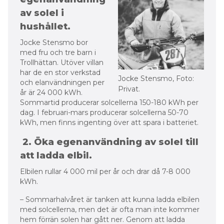
av solel i
hushållet.
Jocke Stensmo bor
med fru och tre barn i
Trollhättan. Utöver villan
har de en stor verkstad
Jocke Stensmo, Foto:
och elanvändningen per
Privat.
år är 24 000 kWh.
Sommartid producerar solcellerna 150-180 kWh per
dag. I februari-mars producerar solcellerna 50-70
kWh, men finns ingenting över att spara i batteriet.
2. Öka egenanvändning av solel till
att ladda elbil.
Elbilen rullar 4 000 mil per år och drar då 7-8 000
kWh.
– Sommarhalvåret är tanken att kunna ladda elbilen
med solcellerna, men det är ofta man inte kommer
hem förrän solen har gått ner. Genom att ladda