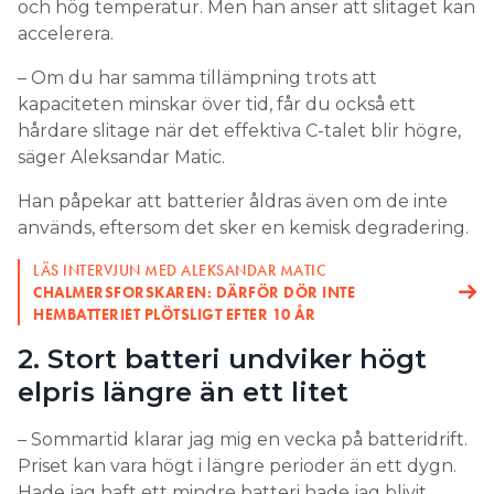
och hög temperatur. Men han anser att slitaget kan
OKTOBER”
accelerera.
5 SKÄL TILL STORT HEMBATTERI: ”KAN HÅLLA I 40 ÅR”
– Om du har samma tillämpning trots att
LÄS OCKSÅ:
kapaciteten minskar över tid, får du också ett
BATTERI I NORRLAND LÖNSAMT EFTER 7 ÅR NÄR 60-
ÖRINGEN AVSKAFFAS
hårdare slitage när det effektiva C-talet blir högre,
säger Aleksandar Matic.
Hur hänger batteriets storlek
ihop med hur hårt det slits?
Han påpekar att batterier åldras även om de inte
används, eftersom det sker en kemisk degradering.
– Har du ett större installerat energiinnehåll i ditt
LÄS INTERVJUN MED ALEKSANDAR MATIC
system kan du ta ut mer effekt utan att belasta
CHALMERSFORSKAREN: DÄRFÖR DÖR INTE
batteriet lika hårt som om du har ett mindre
HEMBATTERIET PLÖTSLIGT EFTER 10 ÅR
batteri.
2. Stort batteri undviker högt
Större delen av ett hushålls energianvändning sker
elpris längre än ett litet
när spotpriset är högt på kvällen när alla kommer
hem.
– Sommartid klarar jag mig en vecka på batteridrift.
Priset kan vara högt i längre perioder än ett dygn.
– Om hembatteriet ska driva värmesystem,
Hade jag haft ett mindre batteri hade jag blivit