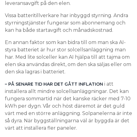
leveransavgift på den elen.
Vissa batteritillverkare har inbyggd styrning. Andra
styrningstjänster fungerar som abonnemang och
kan ha både startavgift och månadskostnad.
En annan faktor som kan bidra till om man ska AI-
styra batteriet är hur stor solcellsanläggning man
har. Med lite solceller kan AI hjälpa till att tajma om
elen ska användas direkt, om den ska säljas eller om
den ska lagras i batteriet.
i att
– PÅ SENARE TID HAR DET GÅTT INFLATION
installera allt mindre solcellsanläggningar. Det kan
fungera sommartid när det kanske räcker med 7-10
kWh per dygn. Vår och höst däremot är det guld
värt med en större anläggning. Solpanelerna är inte
så dyra. När byggställningarna väl är byggda är det
värt att installera fler paneler.