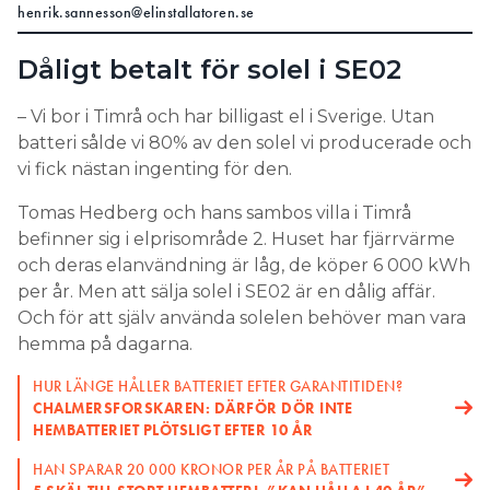
henrik.sannesson@elinstallatoren.se
på likströmsalternativet, men efter hand har
pendeln svängt till förmån för AC. Volvo var tidiga
Dåligt betalt för solel i SE02
med att byta riktning på sin utveckling och delar
idag tron på detta alternativ med de flesta
– Vi bor i Timrå och har billigast el i Sverige. Utan
europeiska fordonstillverkare. Renault, Volvo,
batteri sålde vi 80% av den solel vi producerade och
Polestar, Kia och Hyundai satsar på AC, men
vi fick nästan ingenting för den.
syskonbolagen Kia och Hyundai, som redan har V2G
inbyggt i sin elbilsplattform, tittar på båda
Tomas Hedberg och hans sambos villa i Timrå
alternativen.
befinner sig i elprisområde 2. Huset har fjärrvärme
och deras elanvändning är låg, de köper 6 000 kWh
med VW,
I DC-LÄGRET ÅTERFINNS VW-KONCERNEN
per år. Men att sälja solel i SE02 är en dålig affär.
Audi, Skoda och Cupra som varumärken. Där finns
Och för att själv använda solelen behöver man vara
också japanska Nissan, som var först med tekniken
hemma på dagarna.
med sin Nissan Leaf 2012, och amerikanska
biltillverkare.
HUR LÄNGE HÅLLER BATTERIET EFTER GARANTITIDEN?
CHALMERSFORSKAREN: DÄRFÖR DÖR INTE
3. Om AC-lägret vinner behöver
HEMBATTERIET PLÖTSLIGT EFTER 10 ÅR
elbilarna kunna ladda till olika
HAN SPARAR 20 000 KRONOR PER ÅR PÅ BATTERIET
länders elnät