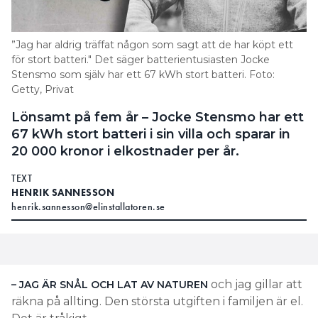
i fysik och chef
ALEKSANDAR MATIC ÄR PROFESSOR
för avdelningen materialfysik vid Chalmers tekniska
”Jag har aldrig träffat någon som sagt att de har köpt ett
högskola i Göteborg. Han leder forskningen på
för stort batteri." Det säger batterientusiasten Jocke
batterier och fokus ligger på nästa generations
Stensmo som själv har ett 67 kWh stort batteri. Foto:
batteriteknik.
Getty, Privat
– Om vi ska kunna utveckla nästa generations
Lönsamt på fem år – Jocke Stensmo har ett
batterier, måste vi jobba med riktiga problem och
ständigt förbättra materialegenskaperna. Dagens
67 kWh stort batteri i sin villa och sparar in
batterier är för stora, tunga, dyra och
20 000 kronor i elkostnader per år.
energiinnehållet kan förbättras. Min dröm är att få
fram ett miljömässigt hållbart batteri som gör det
TEXT
möjligt att köra 800 kilometer på en laddning.
HENRIK SANNESSON
Sedan ska det gå att ladda om det på en timme. Då
henrik.sannesson@elinstallatoren.se
hade vi inte behövt några fossila bränslen. Vi är inte
alls där i dag.
Källa:
Chalmers
och jag gillar att
– JAG ÄR SNÅL OCH LAT AV NATUREN
räkna på allting. Den största utgiften i familjen är el.
Hög och låg temperatur och