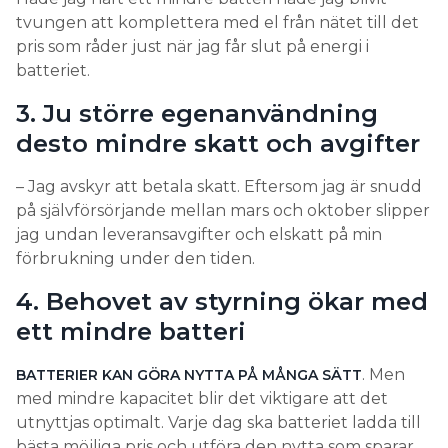
diskmaskin, tvättmaskin, spis och ladda en elbil
tvungen att komplettera med el från nätet till det
betyder det troligen att en stor andel av både
pris som råder just när jag får slut på energi i
energi- och effektbehov används på kanske tre
batteriet.
timmar och att resten lite hårdraget smetas ut över
resten av dygnets 21 timmar.
3. Ju större egenanvändning
desto mindre skatt och avgifter
Finns det ett stup där
degraderingen av batteriet går
– Jag avskyr att betala skatt. Eftersom jag är snudd
snabbare?
på självförsörjande mellan mars och oktober slipper
jag undan leveransavgifter och elskatt på min
– Batterier är inte en enhetlig produkt. Generellt
förbrukning under den tiden.
sett får man förhålla sig till att det ska hålla ett visst
antal cykler som man genom försiktig användning
4. Behovet av styrning ökar med
kan förlänga. Men det finns också en kemisk
ett mindre batteri
degradering. Batteriet åldras genom att bara finnas
till.
. Men
BATTERIER KAN GÖRA NYTTA PÅ MÅNGA SÄTT
med mindre kapacitet blir det viktigare att det
Hårdare slitage när batteriets
utnyttjas optimalt. Varje dag ska batteriet ladda till
lagringskapacitet sjunker
bästa möjliga pris och utföra den nytta som sparar