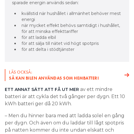
sparade energin används sedan:
kvällstid när hushållet i allmänhet behöver mest
energi
när mycket effekt behövs samtidigt i hushållet,
för att minska effekttariffer
för att ladda elbil
för att sälja till nätet vid högt spotpris
för att delta i stödtjänster
LÄS OCKSÅ:
SÅ KAN BILEN ANVÄNDAS SOM HEMBATTERI
av ett mindre
ETT ANNAT SÄTT ATT FÅ UT MER
batteri är att cykla det två gånger per dygn. Ett 10
kWh batteri ger då 20 kWh.
– Men du hinner bara med att ladda solel en gång
per dygn. Och även om du laddar till lågt spotpris
på natten kommer du inte undan elskatt och