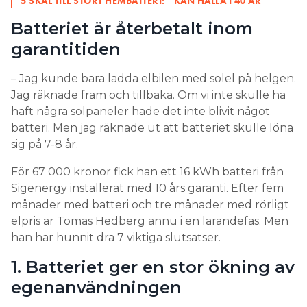
5 SKÄL TILL STORT HEMBATTERI: ”KAN HÅLLA I 40 ÅR”
Batteriet är återbetalt inom
Ett problem med AC som ännu inte är löst är att
den el som elbilens ombordladdare genererar
garantitiden
måste vara användbar i det aktuella landets elnät,
den måste vara kompatibel med nätkoden. Men
– Jag kunde bara ladda elbilen med solel på helgen.
nätkoden är ännu inte specificerad i ISO 15118-s
Jag räknade fram och tillbaka. Om vi inte skulle ha
protokoll, så elen som produceras kan inte
haft några solpaneler hade det inte blivit något
godkännas av elnätsansvariga. Det här problemet
batteri. Men jag räknade ut att batteriet skulle löna
försvinner vid DC-laddning.
sig på 7-8 år.
MER OM V2G:
För 67 000 kronor fick han ett 16 kWh batteri från
ÅTTA SAKER DU BEHÖVER VETA OM DUBBELRIKTAD
Sigenergy installerat med 10 års garanti. Efter fem
LADDNING
månader med batteri och tre månader med rörligt
4. Det tar minst 3 år
elpris är Tomas Hedberg ännu i en lärandefas. Men
han har hunnit dra 7 viktiga slutsatser.
Intresseorganisationen Power Circle kom med en
1. Batteriet ger en stor ökning av
rapport om V2G häromåret. Där konstateras att
egenanvändningen
även om pilotprojekt genomförs på flera håll i
världen så är utrullningen av teknik ännu i sin linda.