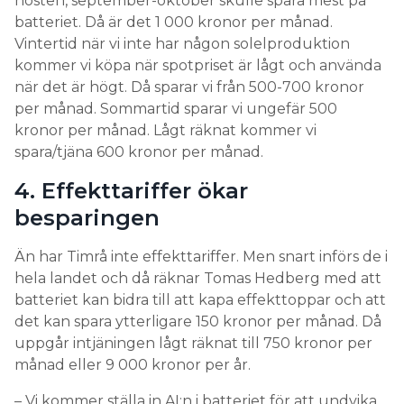
hösten, september-oktober skulle spara mest på
abonnemangsmodeller där kunder delar med sig
batteriet. Då är det 1 000 kronor per månad.
av intäkterna från energiöverföringar genom att
Vintertid när vi inte har någon solelproduktion
betala en månadsavgift till biltillverkaren.
kommer vi köpa när spotpriset är lågt och använda
när det är högt. Då sparar vi från 500-700 kronor
Kanske öppnar det här för en prissänkning på
per månad. Sommartid sparar vi ungefär 500
elbilarna – i utbyte mot att köparen låter säljaren få
kronor per månad. Lågt räknat kommer vi
del av bilens V2G-intäkter? Den som lever får se.
spara/tjäna 600 kronor per månad.
4. Effekttariffer ökar
besparingen
Än har Timrå inte effekttariffer. Men snart införs de i
hela landet och då räknar Tomas Hedberg med att
batteriet kan bidra till att kapa effekttoppar och att
det kan spara ytterligare 150 kronor per månad. Då
uppgår intjäningen lågt räknat till 750 kronor per
månad eller 9 000 kronor per år.
– Vi kommer ställa in AI:n i batteriet för att undvika