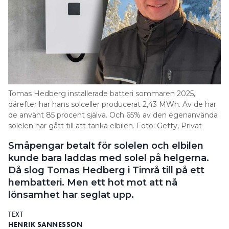
valt
av dess ombordladdare, fast å andra sidan
AC-
medger detta val att den externa laddaren
spåret
kan vara enklare och därmed billigare, utan
för
V2G.
behov av avancerad kraftelektronik.
Foto:
PR
sker
VID LIKSTRÖMSBASERAD V2G
omvandlingen mellan AC och DC i själva
laddstationen. Energi kan därmed överföras direkt
Tomas Hedberg installerade batteri sommaren 2025,
från bilens batteri utan hjälp av ombordladdaren. I-
därefter har hans solceller producerat 2,43 MWh. Av de har
och urladdning blir snabbare och kraven på
de använt 85 procent själva. Och 65% av den egenanvända
solelen har gått till att tanka elbilen. Foto: Getty, Privat
fordonets interna laddutrustning blir mindre. Men
laddstationerna blir dyrare och mer komplexa. Flera
Småpengar betalt för solelen och elbilen
tillverkare av laddboxar och högspänningsladdare
kunde bara laddas med solel på helgerna.
har sådana laddstationer på gång.
Då slog Tomas Hedberg i Timrå till på ett
hembatteri. Men ett hot mot att nå
LÄS OCKSÅ:
STOR MARKNADSÖVERSIKT – 24 LADDBOXAR
lönsamhet har seglat upp.
JÄMFÖRDA
TEXT
När V2G kom på tal trodde de flesta biltillverkare
HENRIK SANNESSON