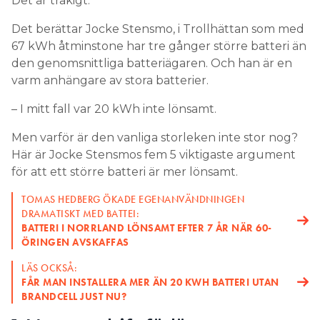
Det är tråkigt.
väldigt snabb laddning skadar
Det berättar Jocke Stensmo, i Trollhättan som med
batteriets celler
67 kWh åtminstone har tre gånger större batteri än
den genomsnittliga batteriägaren. Och han är en
– Hög temperatur sliter på batteriet. Om det är
varm anhängare av stora batterier.
väldigt varmt accelererar de kemiska reaktionerna
som ökar det inre motståndet i battericellerna.
– I mitt fall var 20 kWh inte lönsamt.
LÄS OCKSÅ:
Men varför är den vanliga storleken inte stor nog?
FÅR MAN INSTALLERA MER ÄN 20 KWH BATTERI UTAN
Här är Jocke Stensmos fem 5 viktigaste argument
BRANDCELL JUST NU?
för att ett större batteri är mer lönsamt.
SNART KOMMER NATRIUMJON-BATTERIER
TRE MILJÖVÄNLIGA BATTERITEKNIKER
TOMAS HEDBERG ÖKADE EGENANVÄNDNINGEN
DRAMATISKT MED BATTEI:
Batterier skadas också av för låg
BATTERI I NORRLAND LÖNSAMT EFTER 7 ÅR NÄR 60-
ÖRINGEN AVSKAFFAS
temperatur
LÄS OCKSÅ:
– Att ladda när det är väldigt kallt är skadligt för
FÅR MAN INSTALLERA MER ÄN 20 KWH BATTERI UTAN
batteriet.
BRANDCELL JUST NU?