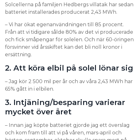
Solcellerna på familjen Hedbergs villatak har sedan
Det tycks råda en enighet om att det tar ytterligare
batteriet installerades producerat 2,43 MWh.
några år, kanske 3-5 innan V2G har blivit verklighet.
5. Vem ska tjäna pengar på
– Vi har ökat egenanvändningen till 85 procent.
Från att vi tidigare sålde 80% av det vi producerade
dubbelriktad laddning?
och fick småpengar för solelen. Och när 60-öringen
försvinner vid årsskiftet kan det bli noll kronor i
Att V2G innebär möjligheter att tjäna pengar på
ersättning.
bilbatteriet råder ingen tvekan om. Men vem ska
tjäna de pengarna? Flera biltillverkare vill vara med
2. Att köra elbil på solel lönar sig
och ha ett ord med i laget i den diskussionen. De ser
möjlighet till intäkter från energiförsäljning,
– Jag kör 2 500 mil per år och av våra 2,43 MWh har
stödtjänster och annat som bilbatteriet kan
65% gått in i elbilen.
generera.
3. Intjäning/besparing varierar
Den som köper en bil med V2G har därför
mycket över året
anledning att läsa allt det finstilta i köpekontraktet.
Branschexperter varnar för att där kan finnas
– Innan jag köpte batteriet gjorde jag ett överslag
paragrafer som ger biltillverkaren del i intäkterna
och kom fram till att vi på våren, mars-april och
från bilen. Det pratas till exempel om att införa