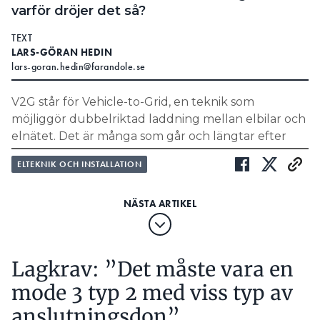
varför dröjer det så?
TEXT
LARS-GÖRAN HEDIN
lars-goran.hedin@farandole.se
V2G står för Vehicle-to-Grid, en teknik som
möjliggör dubbelriktad laddning mellan elbilar och
elnätet. Det är många som går och längtar efter
den, som känner sig frustrerade av att ha en
ELTEKNIK OCH INSTALLATION
energiresurs på 60-70 kWh ståendes oanvänd på
gårdsplanen. Det är än mer frustrerande med
tanke på hur dyra stationära batterilager är.
För att tekniken ska fungera är det flera olika
intressenter och faktorer som måste samverka. Det
Lagkrav: ”Det måste vara en
är här den stora utmaningen ligger – att få alla
aktörer att enas om en standardiserad lösning.
mode 3 typ 2 med viss typ av
anslutningsdon”
LÄS OCKSÅ: