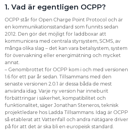
1. Vad är egentligen OCPP?
Search for:
OCPP står för Open Charge Point Protocol och är
en kommunikationsstandard som funnits sedan
2012. Den gör det möjligt för laddboxar att
SEARCH
kommunicera med centrala styrsystem, SCMS, av
många olika slag – det kan vara betalsystem, system
för övervakning eller energimätning och mycket
annat.
– Genombrottet för OCPP kom i och med versionen
1.6 för ett par år sedan. Tillsammans med den
senaste versionen 2.0.1 är dessa båda de mest
använda idag. Varje ny version har inneburit
förbättringar i säkerhet, kompatibilitet och
funktionalitet, säger Jonathan Steneros, teknisk
projektledare hos Ladda Tillsammans. Idag är OCPP
så etablerat att Vattenfall och andra nätägare driver
på för att det är ska bli en europeisk standard.