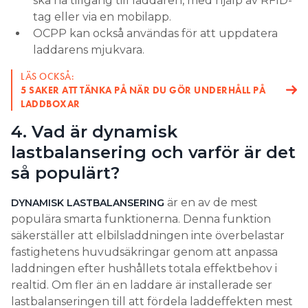
ska ha tillgång till laddaren, med hjälp av RFID-
tag eller via en mobilapp.
OCPP kan också användas för att uppdatera
laddarens mjukvara.
LÄS OCKSÅ:
5 SAKER ATT TÄNKA PÅ NÄR DU GÖR UNDERHÅLL PÅ
LADDBOXAR
4. Vad är dynamisk
lastbalansering och varför är det
så populärt?
är en av de mest
DYNAMISK LASTBALANSERING
populära smarta funktionerna. Denna funktion
säkerställer att elbilsladdningen inte överbelastar
fastighetens huvudsäkringar genom att anpassa
laddningen efter hushållets totala effektbehov i
realtid. Om fler än en laddare är installerade ser
lastbalanseringen till att fördela laddeffekten mest