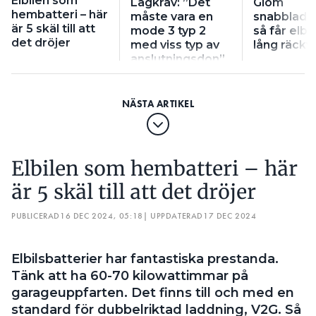
Elbilen som
Lagkrav: ”Det
Glöm
hembatteri – här
måste vara en
snabbladd
är 5 skäl till att
mode 3 typ 2
så får elbå
det dröjer
med viss typ av
lång räckv
anslutningsdon”
Elbilen som hembatteri – här
är 5 skäl till att det dröjer
PUBLICERAD
16 DEC 2024, 05:18
| UPPDATERAD
17 DEC 2024
Elbilsbatterier har fantastiska prestanda.
Tänk att ha 60-70 kilowattimmar på
garageuppfarten. Det finns till och med en
standard för dubbelriktad laddning, V2G. Så