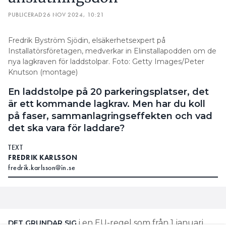
DYNAMISK LASTBALANSERING OCH 6 ANDRA NYTTOR
MED OCPP
PUBLICERAD
26 NOV 2024, 10:21
1. Elbolagen är inte beredda på att
Fredrik Byström Sjödin, elsäkerhetsexpert på
Installatörsföretagen, medverkar in Elinstallapodden om de
ta emot effekten från elbilarna
nya lagkraven för laddstolpar. Foto: Getty Images/Peter
Knutson (montage)
. Den heter
STANDARDEN FINNS I OCH FÖR SIG NUMERA
ISO 15118 och är ett kommunikationsprotokoll som
En laddstolpe på 20 parkeringsplatser, det
tillåter smidig kommunikation mellan fordon,
är ett kommande lagkrav. Men har du koll
laddare och elnät. Som framgår av vår jämförelse av
på faser, sammanlagringseffekten och vad
laddboxar på den svenska marknaden är det några
det ska vara för laddare?
tillverkare som redan anammat den här
TEXT
standarden.
FREDRIK KARLSSON
fredrik.karlsson@in.se
i en EU-regel som från 1 januari
DET GRUNDAR SIG