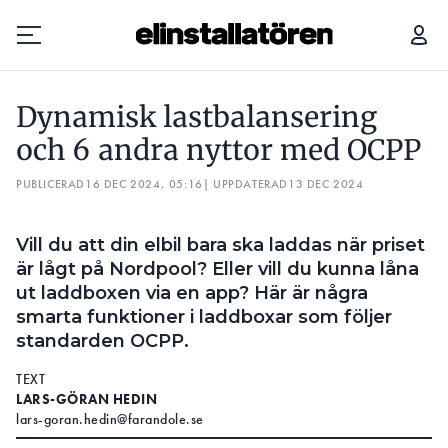
DYNAMISK LASTBALANSERING OCH 6 ANDRA NYTTOR MED OCPP
Dynamisk lastbalansering
Prenumerera
och 6 andra nyttor med OCPP
PUBLICERAD
Hantera prenumeration
16 DEC 2024, 05:16
| UPPDATERAD
13 DEC 2024
Lediga jobb
Vill du att din elbil bara ska laddas när priset
är lågt på Nordpool? Eller vill du kunna låna
Annonsera
ut laddboxen via en app? Här är några
smarta funktioner i laddboxar som följer
Läs E-tidningen
standarden OCPP.
TEXT
Om tidningen
LARS-GÖRAN HEDIN
Kontakt
lars-goran.hedin@farandole.se
Personuppgifter