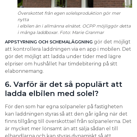
Överskottet från egen solelsproduktion gör mer
nytta
i elbilen än i allmänna elnätet. OCPP möjliggör detta
i många laddboxar. Foto: Marie Granmar
gör det möjligt
APPSTYRNING OCH SCHEMALÄGGNING
att kontrollera laddningen via en app i mobilen. Det
gör det möjligt att ladda under tider med lägre
elpriser om hushållet har timdebitering på sitt
elabonnemang.
6. Varför är det så populärt att
ladda elbilen med solel?
För den som har egna solpaneler på fastigheten
kan laddningen styras så att den går igång när det
finns tillgång till överskottsel från solpanelerna. Det
är mycket mer lönsamt än att sälja sådan el till
elhandlarna och kan styras dynamiskt så att