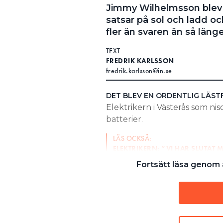
Jimmy Wilhelmsson blev vir
Search for:
satsar på sol och ladd oc
fler än svaren än så länge
TEXT
SEARCH
FREDRIK KARLSSON
fredrik.karlsson@in.se
DET BLEV EN ORDENTLIG LÄST
Elektrikern i Västerås som nis
batterier.
LÄS OCKSÅ:
ELEKTRIKERN: ”VI HAR SLUTAT
Fortsätt läsa genom a
LÄS OCKSÅ:
8 SAKER VI LÄRT OSS AV ATT NI
– Det ringde bland annat en 
om vi kunde hjälpa dem med el