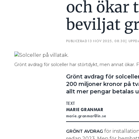
och ökar t
beviljat g
PUBLICERAD
13 NOV 2025, 08:30
| UPPD
Grönt avdrag för solceller har störtdykt, men annat ökar. 
Grönt avdrag för solceller
200 miljoner kronor på t
allt mer pengar betalas u
TEXT
MARIE GRANMAR
marie.granmar@in.se
för installatio
GRÖNT AVDRAG
sedan 2023. Men för hembatte