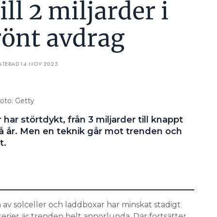
ill 2 miljarder i
rönt avdrag
ATERAD
14 NOV 2025
Foto: Getty
 har störtdykt, från 3 miljarder till knappt
vå år. Men en teknik går mot trenden och
t.
n av solceller och laddboxar har minskat stadigt
rier är trenden helt annorlunda. Där fortsätter