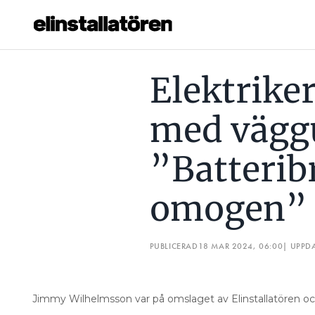
ELEKTRIKERN SOM SLUTADE MED VÄGGUTTAG: ”BATTERI
Elektrike
Prenumerera
med vägg
Hantera prenumeration
”Batterib
Lediga jobb
omogen”
Annonsera
Läs E-tidningen
PUBLICERAD
18 MAR 2024, 06:00
| UPPD
Om tidningen
Kontakt
Jimmy Wilhelmsson var på omslaget av Elinstallatören oc
Personuppgifter