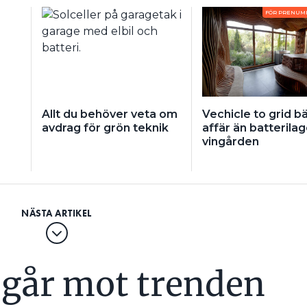
FÖR PRENUM
Allt du behöver veta om
Vechicle to grid b
avdrag för grön teknik
affär än batterilag
vingården
 går mot trenden