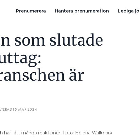
BRANSCHEN ÄR OMOGEN”
EN TEKNIK GÅR MOT TRENDEN OCH Ö
Prenumerera
Hantera prenumeration
Lediga j
rn som slutade
uttag:
ranschen är
ATERAD
15 MAR 2024
h har fått många reaktioner. Foto: Helena Wallmark