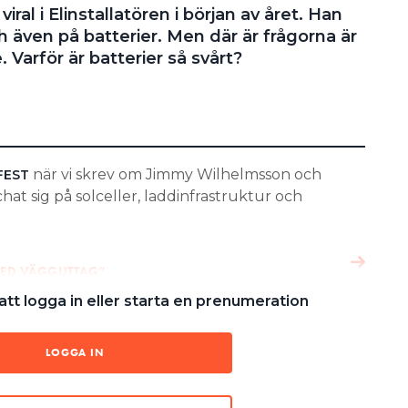
al i Elinstallatören i början av året. Han
h även på batterier. Men där är frågorna är
. Varför är batterier så svårt?
när vi skrev om Jimmy Wilhelmsson och
FEST
chat sig på solceller, laddinfrastruktur och
 MED VÄGGUTTAG”
tt logga in eller starta en prenumeration
SCHA OSS PÅ SOL OCH LADD
LOGGA IN
taxiåkare från Heby som läst om oss och undrade
bilsladdning. Så det kan bli en affär.