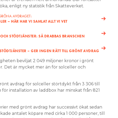
a, enligt ny statistik från Skatteverket.
 GRÖNA AVDRAGET:
ER – HÄR HAR VI SAMLAT ALLT VI VET
 OCH STÖDTJÄNSTER: SÅ DRABBAS BRANSCHEN
 STÖDTJÄNSTER – GER INGEN RÄTT TILL GRÖNT AVDRAG
gheten beviljat 2 049 miljoner kronor i grönt
er. Det är mycket mer än för solceller och
nt avdrag för solceller störtdykt från 3 306 till
 för installation av laddbox har minskat från 821
ier med grönt avdrag har successivt ökat sedan
ade antalet köpare med cirka 1 000 personer, till