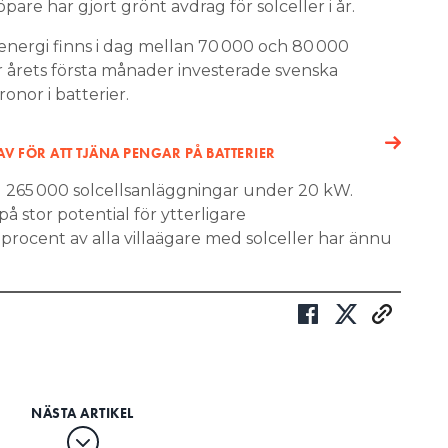
are har gjort grönt avdrag för solceller i år.
energi finns i dag mellan 70 000 och 80 000
r årets första månader investerade svenska
onor i batterier.
AV FÖR ATT TJÄNA PENGAR PÅ BATTERIER
 265 000 solcellsanläggningar under 20 kW.
på stor potential för ytterligare
 procent av alla villaägare med solceller har ännu