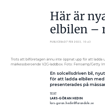
Här är nya
elbilen –
PUBLICERAD
7 FEB 2025, 10:43
Trots att bilföretagen ännu inte öppnat upp för att ladda u
märkesoberoende V2G-laddbox. Foto: Ferroamp/Getty I
En solcellsdriven bil, nyu
för att ladda elbilen med
presenterades på mässan
TEXT
LARS-GÖRAN HEDIN
lars-goran.hedin@farandole.se