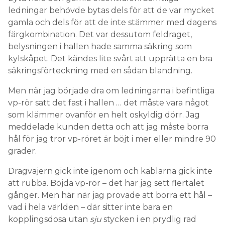
belysningen i hallen hade samma säkring som
kylskåpet. Det kändes lite svårt att upprätta en bra
säkringsförteckning med en sådan blandning.
Men när jag började dra om ledningarna i befintliga
vp-rör satt det fast i hallen … det måste vara något
som klämmer ovanför en helt oskyldig dörr. Jag
meddelade kunden detta och att jag måste borra
hål för jag tror vp-röret är böjt i mer eller mindre 90
grader.
Dragvajern gick inte igenom och kablarna gick inte
att rubba. Böjda vp-rör – det har jag sett flertalet
gånger. Men här när jag provade att borra ett hål –
vad i hela världen – där sitter inte bara en
kopplingsdosa utan
sju
stycken i en prydlig rad
efter varandra.
överspikad med gips, inte
JAG BRUKAR SE EN DOSA
sju. Detta var nytt och troligen svårslaget.