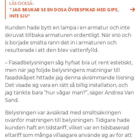
LÄS OCKSÅ:
”JAG BRUKAR SE EN DOSA ÖVERSPIKAD MED GIPS,
INTE SJU”
Kunden hade bytt en lampa i en armatur och inte
skruvat tillbaka armaturen ordentligt. När snö och
is började smälta rann det in i armaturen och
resulterade i att den blev vattenfylld.
– Fasadbelysningen såg hyfsat bra ut rent estetiskt,
men när jag följde belysningens matningar till
fasadskåpet hittade jag denna skrämmande lösning.
Det visade sig vara en rätt så billig installation, och
jag tänkte bara ”hur vågar man?”, säger Andrea Van
Sand.
Belysningen var avsäkrad med smältsäkringen
ovanför matningen till belysningen. Tidigare hade
kunden haft en tidstariff, vilket var en tidsbaserad
eltariff som många villaägare använde sig av för att