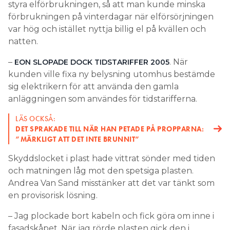
styra elförbrukningen, så att man kunde minska
förbrukningen på vinterdagar när elförsörjningen
var hög och istället nyttja billig el på kvällen och
natten.
–
. När
EON SLOPADE DOCK TIDSTARIFFER 2005
kunden ville fixa ny belysning utomhus bestämde
sig elektrikern för att använda den gamla
anläggningen som användes för tidstarifferna.
LÄS OCKSÅ:
DET SPRAKADE TILL NÄR HAN PETADE PÅ PROPPARNA:
”MÄRKLIGT ATT DET INTE BRUNNIT”
Skyddslocket i plast hade vittrat sönder med tiden
och matningen låg mot den spetsiga plasten.
Andrea Van Sand misstänker att det var tänkt som
en provisorisk lösning.
– Jag plockade bort kabeln och fick göra om inne i
fasadskåpet. När jag rörde plasten gick den i