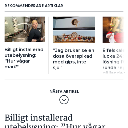
REKOMMENDERADE ARTIKLAR
Billigt installerad
”Jag brukar se en
Elfelskale
utebelysning:
dosa överspikad
lucka 24: ”
”Hur vågar
med gips, inte
lösning för
man?”
sju”
runda regl
gällande f
installatio
Billigt installerad
utebelysning: ”Hur vågar