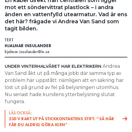
En kabel direkt från centralen som ligger
mot ett söndervittrat plastlock – i andra
änden en vattenfylld utearmatur. Vad är ens
det här? frågade vi Andrea Van Sand som
tagit bilden.
TEXT
HJALMAR INSULANDER
hjalmar.insulander@in.se
Andrea
UNDER VINTERHALVÅRET HAR
ELEKTRIKERN
Van Sand åkt ut på många jobb där samma typ av
problem har uppstått: nämligen att en säkring har
löst ut på grund av fel på belysningen utomhus.
Nu senast hade kundens ytterbelysning slutat
fungera.
LÄS OCKSÅ:
230 V RAKT UT PÅ STICKKONTAKTENS STIFT: ”SÅ HÄR
FÅR DU ALDRIG GÖRA IGEN”