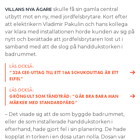
Search for:
skulle få sin gamla central
VILLANS NYA ÄGARE
utbytt mot en ny, med jordfelsbrytare. Kort efter
att elektrikern Vladimir Pakulin och hans kollega
var klara med installationen hörde kunden av sig på
SEARCH
nytt och berättade att jordfelsbrytaren löst ut i
samband med att de slog på handdukstorken i
badrummet.
LÄS OCKSÅ:
”32A CEE-UTTAG TILL ETT 16A SCHUKOUTTAG ÄR ETT
ELFEL”
LÄS OCKSÅ:
GRÖNGULT SOM TÄNDTRÅD: ”GÅR BRA BARA MAN
MÄRKER MED STANDARDFÄRG”
– Det visade sig att de som byggde badrummet,
eller de som installerade handdukstorken i
efterhand, hade gjort fel i sin planering. De hade
kopplat in torken i en dosa utan nolla. Dosan var