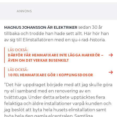
sedan 30 år
MAGNUS JOHANSSON ÄR ELEKTRIKER
tillbaka och trodde han hade sett allt. Här hör han
av sig till Elinstallatören med en sju-i-rad-historia.
LÄS OCKSÅ:
DÄRFÖR FÅR HEMMAFIXARE INTE LÄGGA MARKRÖR –
ÄVEN OM DET VERKAR BUSENKELT
LÄS OCKSÅ:
10 FEL HEMMAFIXARE GÖR I KOPPLINGSDOSOR
”Det här uppdraget började med att jag skulle göra
ny el i samband med en renovering av en
tvättstuga. Under detta arbete upptäcktes flera
felaktiga och äldre installationer varpå kunden och
jag beslöt att byta hela husets elinstallation samt
byta hela den gamla elcentralen. Samtliga
ledningar behövde bytas dels för att de var mycket
gamla och dels för att de inte stämmer med dagens
färgkombination. Det var dessutom feldraget,