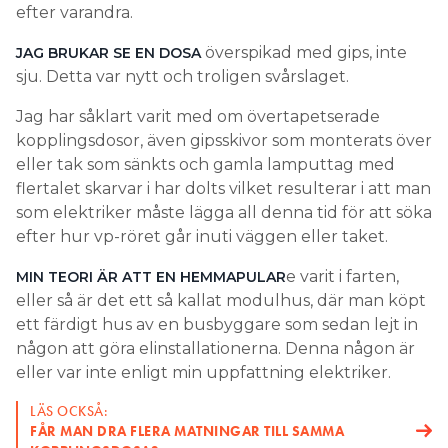
Jag har såklart varit med om övertapetserade
kopplingsdosor, även gipsskivor som monterats över
eller tak som sänkts och gamla lamputtag med
flertalet skarvar i har dolts vilket resulterar i att man
som elektriker måste lägga all denna tid för att söka
efter hur vp-röret går inuti väggen eller taket.
e varit i farten,
MIN TEORI ÄR ATT EN HEMMAPULAR
eller så är det ett så kallat modulhus, där man köpt
ett färdigt hus av en busbyggare som sedan lejt in
någon att göra elinstallationerna. Denna någon är
eller var inte enligt min uppfattning elektriker.
LÄS OCKSÅ:
FÅR MAN DRA FLERA MATNINGAR TILL SAMMA
KOPPLINGSDOSA?
En elektriker skulle aldrig koppla kylskåp och
hallbelysning på samma säkring vid ett nybygge