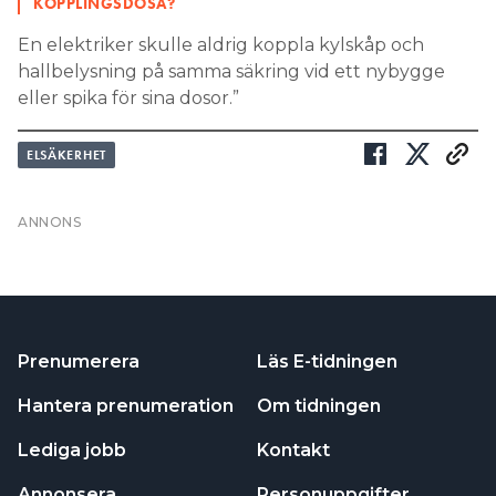
eller spika för sina dosor.”
ELSÄKERHET
Prenumerera
Läs E-tidningen
Hantera prenumeration
Om tidningen
Lediga jobb
Kontakt
Annonsera
Personuppgifter
NYHETSBREV
Prenumerera på vårt nyhetsbrev och få nyheter,
tips och bevakningar rakt ner i inkorgen