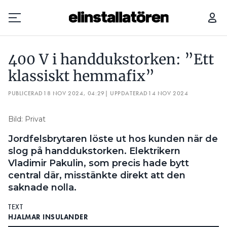
BILLIGT INSTALLERAD UTEBELYSNING: ”HUR VÅGAR MAN?”
400 V i handdukstorken: ”Ett
Prenumerera
klassiskt hemmafix”
PUBLICERAD
Hantera prenumeration
18 NOV 2024, 04:29
| UPPDATERAD
14 NOV 2024
Lediga jobb
Bild: Privat
Jordfelsbrytaren löste ut hos kunden när de
Annonsera
slog på handdukstorken. Elektrikern
Vladimir Pakulin, som precis hade bytt
Läs E-tidningen
central där, misstänkte direkt att den
saknade nolla.
Om tidningen
TEXT
Kontakt
HJALMAR INSULANDER
Personuppgifter