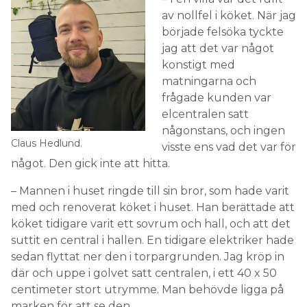
låsbart skåp.
av nollfel i köket. När jag
började felsöka tyckte
– Smältsäkringar är lätta att skruva loss och då är
jag att det var något
det inte beröringsskyddat längre. Om ett barn
konstigt med
skulle då börja pilla i centralen blir det farligt.
matningarna och
LÄS OCKSÅ:
frågade kunden var
HUR STORT RYGGNINGSAVSTÅND KRÄVS VID
elcentralen satt
CENTRALEN?
någonstans, och ingen
Claus Hedlund.
visste ens vad det var för
5. Inom industrin och andra
något. Den gick inte att hitta.
arbetsplatser spelar
arbetsmiljön roll
– Mannen i huset ringde till sin bror, som hade varit
med och renoverat köket i huset. Han berättade att
I standarden finns det inga särskilda
köket tidigare varit ett sovrum och hall, och att det
rekommendationer var centralen ska placeras
suttit en central i hallen. En tidigare elektriker hade
beroende på i vilken miljö den sitter i, såsom
sedan flyttat ner den i torpargrunden. Jag kröp in
bostäder eller elrum. Dock kan man behöva
där och uppe i golvet satt centralen, i ett 40 x 50
förhålla sig till regler gällande arbetsmiljön på vissa
centimeter stort utrymme. Man behövde ligga på
arbetsplatser.
marken för att se den.