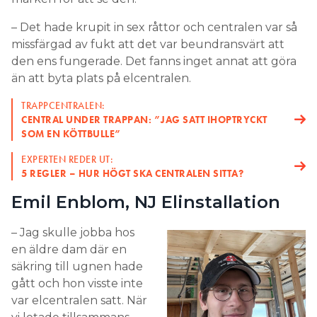
– Kravet på 0,7 meter kanske inte är acceptabelt
– Det hade krupit in sex råttor och centralen var så
inom exempelvis en industri, eftersom det blir för
missfärgad av fukt att det var beundransvärt att
trångt från arbetsmiljösynpunkt. I det läget måste
den ens fungerade. Det fanns inget annat att göra
man ha mer utrymme så att de som betjänar
än att byta plats på elcentralen.
kopplingsutrustningen inte får belastningsskador.
TRAPPCENTRALEN:
CENTRAL UNDER TRAPPAN: ”JAG SATT IHOPTRYCKT
SOM EN KÖTTBULLE”
EXPERTEN REDER UT:
5 REGLER – HUR HÖGT SKA CENTRALEN SITTA?
Emil Enblom, NJ Elinstallation
– Jag skulle jobba hos
en äldre dam där en
säkring till ugnen hade
gått och hon visste inte
var elcentralen satt. När