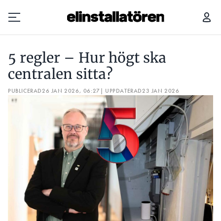
5 REGLER – HUR HÖGT SKA CENTRALEN SITTA?
5 regler – Hur högt ska
Prenumerera
centralen sitta?
PUBLICERAD
Hantera prenumeration
26 JAN 2026, 06:27
| UPPDATERAD
23 JAN 2026
Lediga jobb
Annonsera
Läs E-tidningen
Om tidningen
Kontakt
Personuppgifter