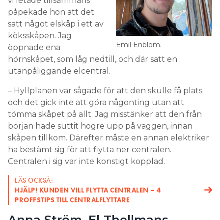
vi letade tillsammans
påpekade hon att det
satt något elskåp i ett av
köksskåpen. Jag
Emil Enblom.
öppnade ena
hörnskåpet, som låg nedtill, och där satt en
utanpåliggande elcentral.
– Hyllplanen var sågade för att den skulle få plats
och det gick inte att göra någonting utan att
tömma skåpet på allt. Jag misstänker att den från
början hade suttit högre upp på väggen, innan
skåpen tillkom. Därefter måste en annan elektriker
ha bestämt sig för att flytta ner centralen.
Centralen i sig var inte konstigt kopplad.
LÄS OCKSÅ:
HJÄLP! KUNDEN VILL FLYTTA CENTRALEN – 4
PROFFSTIPS TILL CENTRALFLYTTARE
Anna Ström, El-Thellmans