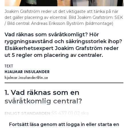
Search for:
Joakim Grafström reder ut det viktigaste att tänka på när
det gäller placering av elcentral. Bild Joakim Grafström: SEK
/ Bild central: Andreas Eriksson Byström (bildmontage)
Vad räknas som svåråtkomligt? Hör
SEARCH
ryggningsavstånd och säkringsstorlek ihop?
Elsäkerhetsexpert Joakim Grafström reder
ut 5 regler om placering av centraler.
TEXT
HJALMAR INSULANDER
hjalmar.insulander@in.se
1. Vad räknas som en
svåråtkomlig central?
SS 437 01 02 ska
ENLIGT STANDARDEN
kopplingsutrustning, vilket är samlingsnamn för
Fortsätt läsa genom att logga in eller starta en
olika slags elcentraler, vara möjliga att betjäna. Men