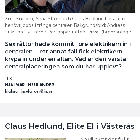
på?
Emil Enblom, Anna Ström och Claus Hedlund har ala tre
En betjäningsbar del, som man ska kunna
behövt jobba i trånga centraler. Bakgrundsbild: Andreas
manövrera, bör placeras mellan 0,4 meter och två
Eriksson Byström / Personporträtten: Privat (bildmontage)
meter över betjäningsplanet.
Sex råttor hade kommit före elektrikern in i
– Betjäningsplanet är inte golvet. Centraler kan sitta
centralen. I ett annat fall fick elektrikern
på alla möjliga konstiga ställen, och
krypa in under en altan. Vad är den värsta
betjäningsplanet är helt enkelt ett plan från vilket
centralplaceringen som du har upplevt?
man kan betjäna centralen. Inom exempelvis
TEXT
industrin kan centraler sitta högt upp, där man
HJALMAR INSULANDER
behöver köra fram en plattform, som då räknas som
hjalmar.insulander@in.se
betjäningsplanet.
typ av
DENNA REKOMMENDATION GÄLLER ALL
kopplingsutrustning, oavsett typ av skyddsapparat.
Om centralen däremot består av smältsäkringar
Claus Hedlund, Elite El i Västerås
och sitter i ett utrymme där barn vistas ska de
placeras 1,7 meter över betjäningsplanet eller i ett
– I en villa var det fullt