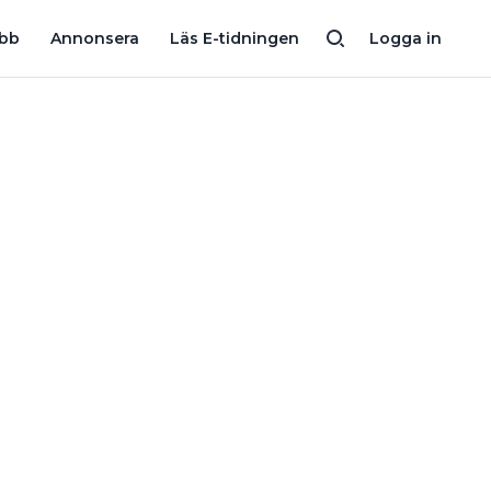
ITTA?
”CENTRALEN SATT I GOLVET” – OCH ANDRA TVEKSAMMA
obb
Annonsera
Läs E-tidningen
Logga in