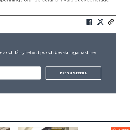
v och få nyheter, tips och bevakningar rakt ner i
FÖR PRENUM