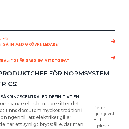
LER:
AN GÅ IN MED GRÖVRE LEDARE”
TRAL: ”DE ÄR SMIDIGA ATT BYGGA”
PRODUKTCHEF FÖR NORMSYSTEM
:
TRICS
NGSÄKRINGSCENTRALER
DEFINITIVT EN
nkommande el och mätare sitter det
Peter
et finns dessutom mycket tradition i
Ljungqvist.
ningen till att elektriker gillar
Bild:
e har ett synligt brytställe, där man
Hjalmar