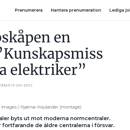
ÅNGA ELEKTRIKER”
5 REGLER – HUR HÖGT SKA CENTRALEN S
Prenumerera
Hantera prenumeration
Lediga j
pskåpen en
 ”Kunskapsmiss
 elektriker”
ATERAD
19 JUN 2025
y images / Hjalmar Insulander (montage)
aler byts ut mot moderna normcentraler.
fortfarande de äldre centralerna i försvar.