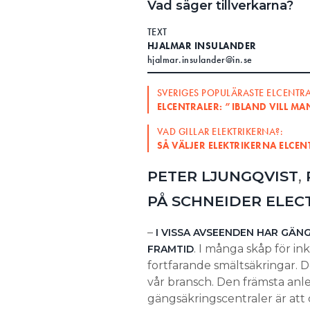
Vad säger tillverkarna?
Search for:
TEXT
HJALMAR INSULANDER
hjalmar.insulander@in.se
SEARCH
SVERIGES POPULÄRASTE ELCENTRA
ELCENTRALER: ”IBLAND VILL M
VAD GILLAR ELEKTRIKERNA?:
SÅ VÄLJER ELEKTRIKERNA ELCEN
,
PETER LJUNGQVIST
PÅ SCHNEIDER
ELEC
–
I VISSA AVSEENDEN HAR GÄ
. I många skåp för i
FRAMTID
fortfarande smältsäkringar. D
vår bransch. Den främsta anled
gängsäkringscentraler är att d