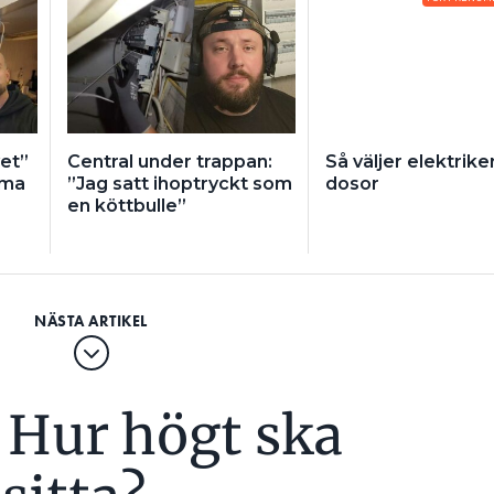
vet”
Central under trappan:
Så väljer elektrike
mma
”Jag satt ihoptryckt som
dosor
en köttbulle”
– Hur högt ska