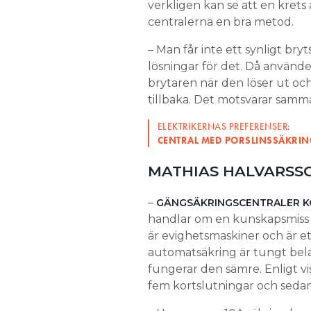
verkligen kan se att en krets
centralerna en bra metod.
– Man får inte ett synligt bry
lösningar för det. Då använd
brytaren när den löser ut och 
tillbaka. Det motsvarar samma
ELEKTRIKERNAS PREFERENSER:
CENTRAL MED PORSLINSSÄKRIN
MATHIAS HALVARSS
–
GÄNGSÄKRINGSCENTRALER 
handlar om en kunskapsmiss 
är evighetsmaskiner och är e
automatsäkring är tungt belas
fungerar den sämre. Enligt vis
fem kortslutningar och sedan 