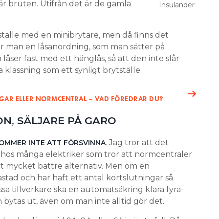
 är bruten. Utifrån det är de gamla
Insulander
tställe med en minibrytare, men då finns det
er man en låsanordning, som man sätter på
låser fast med ett hänglås, så att den inte slår
 klassning som ett synligt brytställe.
GAR ELLER NORMCENTRAL – VAD FÖREDRAR DU?
,
ON
SÄLJARE PÅ GARO
. Jag tror att det
KOMMER
INTE ATT FÖRSVINNA
hos många elektriker som tror att normcentraler
tt mycket bättre alternativ. Men om en
tad och har haft ett antal kortslutningar så
sa tillverkare ska en automatsäkring klara fyra-
bytas ut, även om man inte alltid gör det.