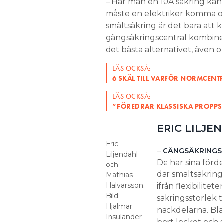
– Har man en 10A säkring kansk
måste en elektriker komma oc
smältsäkring är det bara att 
gängsäkringscentral kombine
det bästa alternativet, även
LÄS OCKSÅ:
6 SKÄL TILL VARFÖR NORMCENT
LÄS OCKSÅ:
”FÖREDRAR KLASSISKA PROPPSK
ERIC LILJE
Eric
–
GÄNGSÄKRINGSC
Liljendahl
De har sina förd
och
där smältsäkring
Mathias
Halvarsson.
ifrån flexibilite
Bild:
säkringsstorlek 
Hjalmar
nackdelarna. Bla
Insulander
bort locket och 