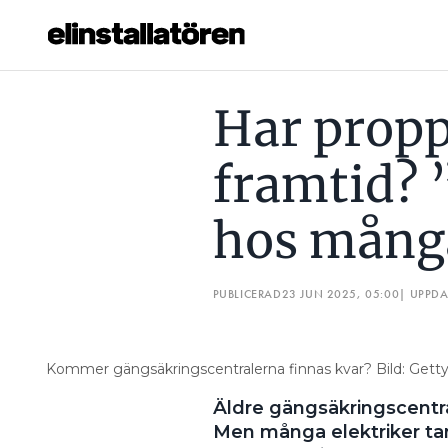
HAR PROPPSKÅPEN EN FRAMTID? ”KUNSKAPSMISS HOS M
Har prop
Prenumerera
framtid?
Hantera prenumeration
hos många
Lediga jobb
Annonsera
PUBLICERAD
23 JUN 2025, 05:00
| UPPD
Läs E-tidningen
Kommer gängsäkringscentralerna finnas kvar? Bild: Gett
Om tidningen
Äldre gängsäkringscentr
Kontakt
Men många elektriker tar 
Personuppgifter