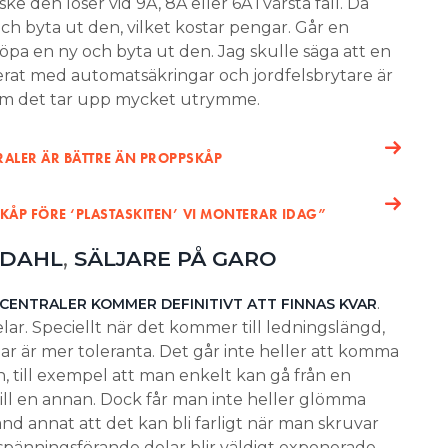
e den löser vid 9A, 8A eller 6A i värsta fall. Då
h byta ut den, vilket kostar pengar. Går en
köpa en ny och byta ut den. Jag skulle säga att en
rat med automatsäkringar och jordfelsbrytare är
 om det tar upp mycket utrymme.
RALER ÄR BÄTTRE ÄN PROPPSKÅP
ÅP FÖRE ‘PLASTASKITEN’ VI MONTERAR IDAG”
,
NDAHL
SÄLJARE PÅ
GARO
.
ENTRALER KOMMER DEFINITIVT ATT FINNAS KVAR
elar. Speciellt när det kommer till ledningslängd,
ar är mer toleranta. Det går inte heller att komma
ten, till exempel att man enkelt kan gå från en
till en annan. Dock får man inte heller glömma
nd annat att det kan bli farligt när man skruvar
spänningsförande delar blir väldigt exponerade