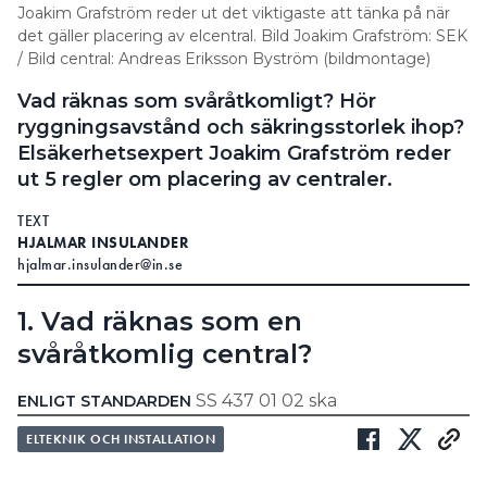
Joakim Grafström reder ut det viktigaste att tänka på när
det gäller placering av elcentral. Bild Joakim Grafström: SEK
/ Bild central: Andreas Eriksson Byström (bildmontage)
Vad räknas som svåråtkomligt? Hör
ryggningsavstånd och säkringsstorlek ihop?
Elsäkerhetsexpert Joakim Grafström reder
ut 5 regler om placering av centraler.
TEXT
HJALMAR INSULANDER
hjalmar.insulander@in.se
1. Vad räknas som en
svåråtkomlig central?
SS 437 01 02 ska
ENLIGT STANDARDEN
kopplingsutrustning, vilket är samlingsnamn för
ELTEKNIK OCH INSTALLATION
olika slags elcentraler, vara möjliga att betjäna. Men
det finns ingen instruktionsbok som säger exakt