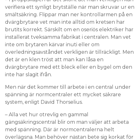
verifiera ett synligt brytställe när man skruvar ur en
smältsäkring. Flippar man ner kontrollarmen på en
dvärgbrytare vet man inte alltid om kretsen har
brutits korrekt. Särskilt om en oseriös elektriker har
installerat tveksamma fabrikat i centralen. Man vet
inte om brytaren kärvar inuti eller om
överledningsavståndet verkligen är tillräckligt. Men
det är en klen tröst att man kan låsa en
dvärgbrytare med ett bleck eller en bygel om den
inte har slagit ifrån.
Men när det kommer till arbete i en central under
spänning är normcentraler ett mycket säkrare
system, enligt David Thorselius.
– Alla vet hur otrevlig en gammal
gängsäkringscentral blir om man väljer att arbeta
med spänning. Där är normcentralerna helt
överlägsna. Man behöver nästan bete sig korkat för