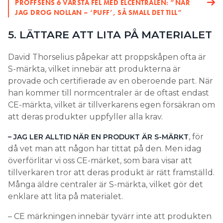
PROFFSENS 6 VÄRSTA FEL MED ELCENTRALEN: ”NÄR
JAG DROG NOLLAN – ‘PUFF’, SÅ SMALL DET TILL”
5. LÄTTARE ATT LITA PÅ MATERIALET
David Thorselius påpekar att proppskåpen ofta är
S-märkta, vilket innebär att produkterna är
provade och certifierade av en oberoende part. När
han kommer till normcentraler är de oftast endast
CE-märkta, vilket är tillverkarens egen försäkran om
att deras produkter uppfyller alla krav.
, för
– JAG LER ALLTID NÄR EN PRODUKT ÄR S-MÄRKT
då vet man att någon har tittat på den. Men idag
överförlitar vi oss CE-märket, som bara visar att
tillverkaren tror att deras produkt är rätt framställd.
Många äldre centraler är S-märkta, vilket gör det
enklare att lita på materialet.
– CE märkningen innebär tyvärr inte att produkten