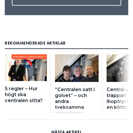
REKOMMENDERADE ARTIKLAR
FÖR PRENUMERANTER
5 regler – Hur
”Centralen satt i
Central un
högt ska
golvet” – och
trappan: ”
centralen sitta?
andra
ihoptryck
tveksamma
en köttbul
placeringar