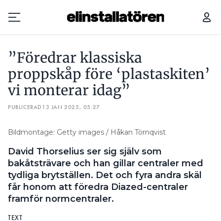
”FÖREDRAR KLASSISKA PROPPSKÅP FÖRE ‘PLASTASKITEN’ VI MONTERAR IDAG”
5 R
”Föredrar klassiska
Prenumerera
proppskåp före ‘plastaskiten’
vi monterar idag”
Hantera prenumeration
PUBLICERAD
13 JAN 2025, 05:27
Lediga jobb
Bildmontage: Getty images / Håkan Törnqvist
Annonsera
David Thorselius ser sig själv som
Läs E-tidningen
bakåtsträvare och han gillar centraler med
tydliga brytställen. Det och fyra andra skäl
får honom att föredra Diazed-centraler
Om tidningen
framför normcentraler.
Kontakt
Personuppgifter
TEXT