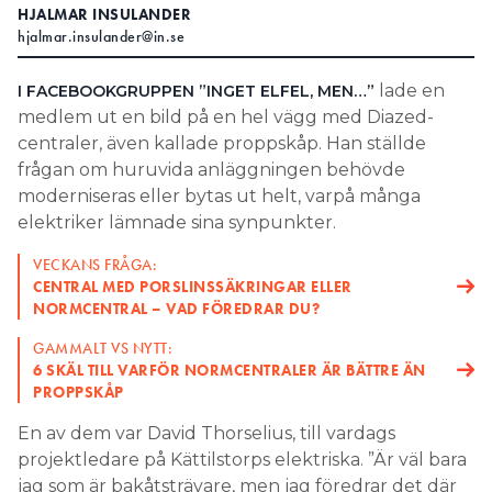
HJALMAR INSULANDER
Search for:
hjalmar.insulander@in.se
lade en
I FACEBOOKGRUPPEN ”INGET ELFEL, MEN…”
medlem ut en bild på en hel vägg med Diazed-
SEARCH
centraler, även kallade proppskåp. Han ställde
frågan om huruvida anläggningen behövde
moderniseras eller bytas ut helt, varpå många
elektriker lämnade sina synpunkter.
VECKANS FRÅGA:
CENTRAL MED PORSLINSSÄKRINGAR ELLER
NORMCENTRAL – VAD FÖREDRAR DU?
GAMMALT VS NYTT:
6 SKÄL TILL VARFÖR NORMCENTRALER ÄR BÄTTRE ÄN
PROPPSKÅP
En av dem var David Thorselius, till vardags
projektledare på Kättilstorps elektriska. ”Är väl bara
jag som är bakåtsträvare, men jag föredrar det där