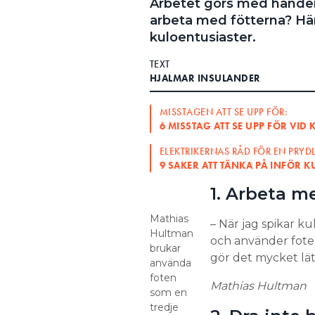
Arbetet görs med händer
arbeta med fötterna? Här 
Search for:
kuloentusiaster.
TEXT
HJALMAR INSULANDER
SEARCH
MISSTAGEN ATT SE UPP FÖR:
6 MISSTAG ATT SE UPP FÖR VI
ELEKTRIKERNAS RÅD FÖR EN PRY
9 SAKER ATT TÄNKA PÅ INFÖR 
1. Arbeta m
Mathias
– När jag spikar kul
Hultman
och använder foten
brukar
gör det mycket lät
använda
foten
Mathias Hultman
som en
tredje