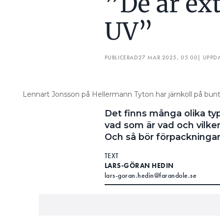
”De är ex
UV”
PUBLICERAD
27 MAR 2025, 05:00
| UPPD
Lennart Jonsson på Hellermann Tyton har järnkoll på bun
Det finns många olika typ
vad som är vad och vilken 
Och så bör förpackninga
TEXT
LARS-GÖRAN HEDIN
lars-goran.hedin@farandole.se