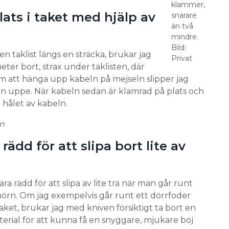
klammer,
lats i taket med hjälp av
snarare
än två
mindre.
Bild:
n taklist längs en sträcka, brukar jag
Privat
meter bort, strax under taklisten, där
 att hänga upp kabeln på mejseln slipper jag
den uppe. När kabeln sedan är klamrad på plats och
la hålet av kabeln.
n
 rädd för att slipa bort lite av
ra rädd för att slipa av lite trä när man går runt
hörn. Om jag exempelvis går runt ett dörrfoder
 taket, brukar jag med kniven försiktigt ta bort en
erial för att kunna få en snyggare, mjukare böj