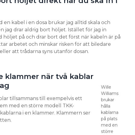
bort höljet direkt när du ska in i
d en kabel i en dosa brukar jag alltid skala och
 jag drar aldrig bort höljet. Istället för jag in
 höljet på och drar bort det först när kabeln är på
tar arbetet och minskar risken för att biledare
g eller att trådarna syns utanför dosan.
e klammer när två kablar
ttag
Wille
Williams
lar tillsammans till exempelvis ett
brukar
 dem med en större modell TKK-
hålla
kablarna
kablarna i en klammer. Klammern ser
på plats
tten.
med en
större