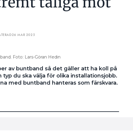
tremt tåliga mot
ATERAD
26 MAR 2025
tband. Foto: Lars-Göran Hedin
er av buntband så det gäller att ha koll på
typ du ska välja för olika installationsjobb.
rna med buntband hanteras som färskvara.