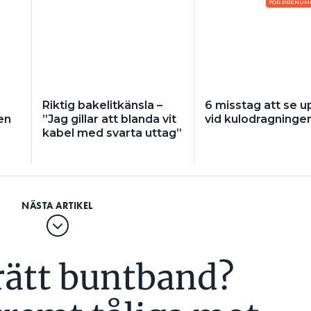
FÖR PRENUM
Riktig bakelitkänsla –
6 misstag att se u
en
”Jag gillar att blanda vit
vid kulodragninge
kabel med svarta uttag”
 rätt buntband?