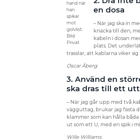
2. Dra inte 
hand när
en dosa
han
spikar
mot
– När jag ska in me
golvlist.
knäcka till den, men
Bild:
kabeln i dosan med
Privat
plats. Det underlät
trasslar, att kablarna viker si
Oscar Åberg
3. Använd en störr
ska dras till ett u
– När jag går upp med två kab
vägguttag, brukar jag fästa
klammer som kan hålla båda 
ut som ett U, med en spik i mi
Wille Williams