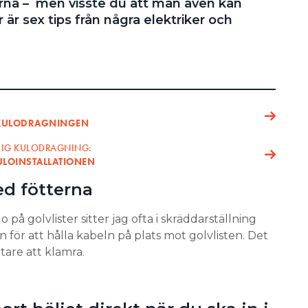
na – men visste du att man även kan
är sex tips från några elektriker och
D KULODRAGNINGEN
DLIG KULODRAGNING:
KULOINSTALLATIONEN
ed fötterna
o på golvlister sitter jag ofta i skräddarställning
 för att hålla kabeln på plats mot golvlisten. Det
tare att klamra.