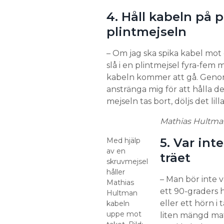
4. Håll kabeln på p
plintmejseln
– Om jag ska spika kabel mot e
slå i en plintmejsel fyra-fem 
kabeln kommer att gå. Genom
anstränga mig för att hålla 
mejseln tas bort, döljs det lil
Mathias Hultma
5. Var inte
Med hjälp
av en
träet
skruvmejsel
håller
– Man bör inte va
Mathias
ett 90-graders 
Hultman
eller ett hörn i
kabeln
uppe mot
liten mängd mat