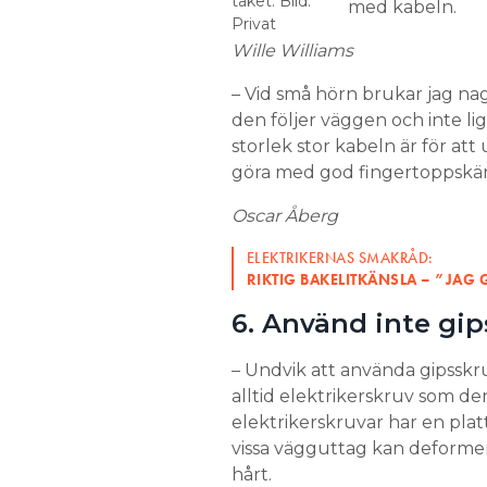
taket. Bild:
med kabeln.
Privat
Wille Williams
– Vid små hörn brukar jag nag
den följer väggen och inte li
storlek stor kabeln är för att
göra med god fingertoppskän
Oscar Åberg
ELEKTRIKERNAS SMAKRÅD:
RIKTIG BAKELITKÄNSLA – ”JAG 
6. Använd inte gip
– Undvik att använda gipsskr
alltid elektrikerskruv som de
elektrikerskruvar har en plat
vissa vägguttag kan deformer
hårt.