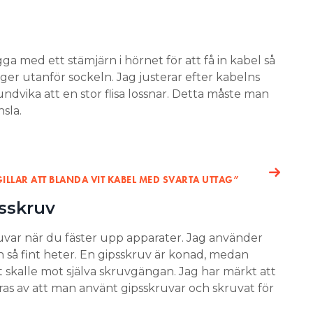
ga med ett stämjärn i hörnet för att få in kabel så
gger utanför sockeln. Jag justerar efter kabelns
 undvika att en stor flisa lossnar. Detta måste man
sla.
GILLAR ATT BLANDA VIT KABEL MED SVARTA UTTAG”
sskruv
uvar när du fäster upp apparater. Jag använder
n så fint heter. En gipsskruv är konad, medan
t skalle mot själva skruvgängan. Jag har märkt att
as av att man använt gipsskruvar och skruvat för