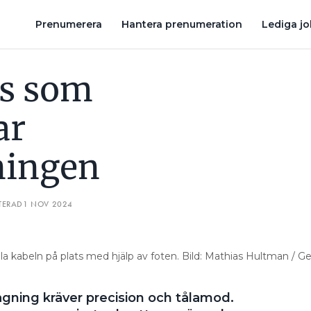
VÄLJER DU RÄTT BUNTBAND? ”DE ÄR EXTREMT TÅLIGA MOT UV”
Prenumerera
Hantera prenumeration
Lediga j
ks som
ar
ningen
TERAD
1 NOV 2024
lla kabeln på plats med hjälp av foten. Bild: Mathias Hultman / G
gning kräver precision och tålamod.