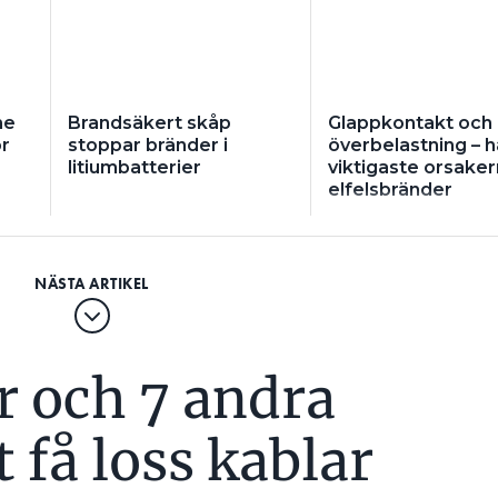
me
Brandsäkert skåp
Glappkontakt och
or
stoppar bränder i
överbelastning – h
litiumbatterier
viktigaste orsakern
elfelsbränder
 och 7 andra
t få loss kablar