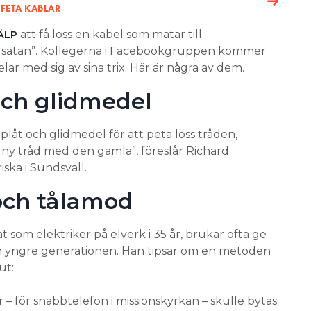
 FETA KABLAR
att få loss en kabel som matar till
ÄLP
m satan”. Kollegerna i Facebookgruppen kommer
lar med sig av sina trix. Här är några av dem.
och glidmedel
plåt och glidmedel för att peta loss tråden,
i ny tråd med den gamla”, föreslår Richard
ska i Sundsvall.
 och tålamod
som elektriker på elverk i 35 år, brukar ofta ge
en yngre generationen. Han tipsar om en metoden
ut:
 – för snabbtelefon i missionskyrkan – skulle bytas