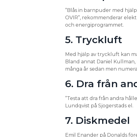
”Blås in barnpuder med hjälp
OVIR”, rekommenderar elektri
och energiprogrammet.
5. Tryckluft
Med hjälp av tryckluft kan man
Bland annat Daniel Kullman, so
många år sedan men numera b
6. Dra från an
”Testa att dra från andra hålle
Lundqvist på Sjogerstads el.
7. Diskmedel
Emil Enander på Donalds föres