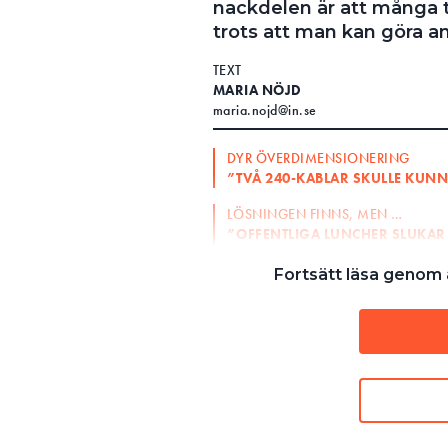
nackdelen är att många tr
Search for:
trots att man kan göra an
TEXT
MARIA NÖJD
maria.nojd@in.se
SEARCH
DYR ÖVERDIMENSIONERING
”TVÅ 240-KABLAR SKULLE KUNN
LÖSNINGEN FINNS, MEN …
”OFFENTLIGA LUNCHER SLUKAR
– DET ÄR DEN VANLIGASTE MI
Fortsätt läsa genom a
kabeldimensionering – att s
exempelvis i olika Facebookfo
elsäkerhetsingejör.
HAN NÄMNER ATT MÅNGA HÄV
fel eftersom schablonen säger
– Men man kan belasta betydl