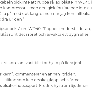
abeln gick inte att rubba så jag blåste in WD40 i
 kompressor – men den gick fortfarande inte att
hålla på med det längre men när jag kom tillbaka
t dra ur den.”
ipsar också om WD40: ”Papper i nedersta dosan,
ås runt det i röret och avvakta ett dygn eller
silikon som varit till stor hjälp på flera jobb,
ktrikern”, kommenterar en annan i tråden.
till silikon som kan orsaka glapp och värme.
s elsäkerhetsexpert, Fredrik Byström Sjödin sin