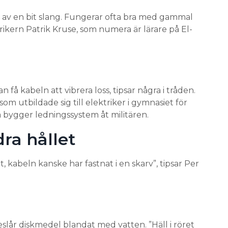
 av en bit slang. Fungerar ofta bra med gammal
kern Patrik Kruse, som numera är lärare på El-
 få kabeln att vibrera loss, tipsar några i tråden.
m utbildade sig till elektriker i gymnasiet för
ygger ledningssystem åt militären.
dra hållet
t, kabeln kanske har fastnat i en skarv”, tipsar Per
lår diskmedel blandat med vatten. ”Häll i röret