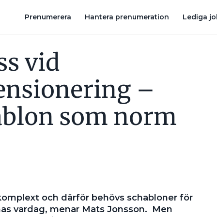
ABLON SOM NORM
BARNPUDER OCH 7 ANDRA TIPS FÖR ATT FÅ 
Prenumerera
Hantera prenumeration
Lediga j
ss vid
ensionering –
ablon som norm
komplext och därför behövs schabloner för
ernas vardag, menar Mats Jonsson. Men