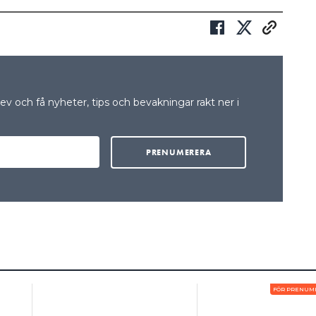
Därför kan installatörer från
NKLADE SCHABLONER.
eräkningar utifrån reglerna ibland anklagas för
onsson. Även konstruktörer och besiktare slår
som inte beräknats enligt schablonerna.
v och få nyheter, tips och bevakningar rakt ner i
att synsättet på schablonerna som norm
ET ÄR
inns i Elinstallationsreglerna och som kan leda
fektivare installationer, menar han.
PAR I ONÖDAN“
unna välja area och skydd på rätt sätt, särskilt
 bra datorstöd för beräkningar, säger Mats
tare av nysläppta handboken
5.
FÖR PRENUM