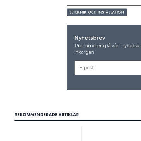
räknat på det.
ELTEKNIK OCH INSTALLATION
INOM EU ANVÄNDS INTE FÖRE
andra länder som gör andra b
att göra fel, berättar Mats J
Nyhetsbrev
ibland ner på installationer 
Prenumerera på vårt nyhetsbre
inkorgen
DET ALLVARLIGASTE PROBLEM
begränsar möjligheterna som f
till betydligt billigare och ef
LÄS OCKSÅ:
“MÅNGA TAPETSERAR MED KOP
– Det här behöver lyftas, att k
med tanke på att det nu finns
REKOMMENDERADE ARTIKLAR
Jonsson, som är huvudförfat
Kabeldimensionering utgåva 