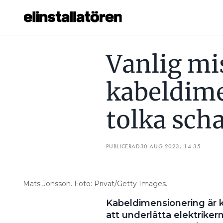
VANLIG MISS VID KABELDIMENSIONERING – TOLKA SCH
Vanlig mi
Prenumerera
kabeldim
Hantera prenumeration
tolka sch
Lediga jobb
Annonsera
PUBLICERAD
30 AUG 2023, 14:35
Läs E-tidningen
Mats Jonsson. Foto: Privat/Getty Images.
Om tidningen
Kabeldimensionering är 
Kontakt
att underlätta elektrik
Personuppgifter