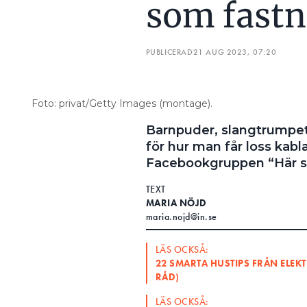
som fastn
PUBLICERAD
21 AUG 2023, 07:20
Foto: privat/Getty Images (montage).
Barnpuder, slangtrumpe
för hur man får loss kabla
Facebookgruppen “Här snack
TEXT
MARIA NÖJD
maria.nojd@in.se
LÄS OCKSÅ:
22 SMARTA HUSTIPS FRÅN ELEKTR
RÅD)
LÄS OCKSÅ: