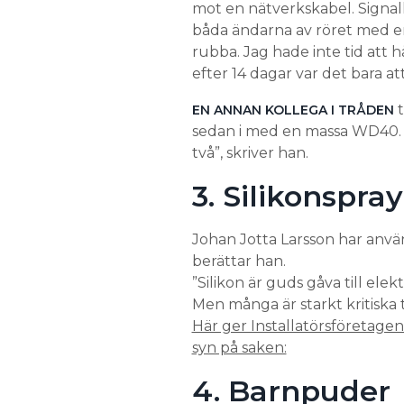
mot en nätverkskabel. Signalk
båda ändarna av röret med en
rubba. Jag hade inte tid att 
efter 14 dagar var det bara at
t
EN ANNAN KOLLEGA I TRÅDEN
sedan i med en massa WD40. Bl
två”, skriver han.
3. Silikonspray
Johan Jotta Larsson har använt 
berättar han.
”Silikon är guds gåva till ele
Men många är starkt kritiska 
Här ger Installatörsföretagen
syn på saken:
4. Barnpuder