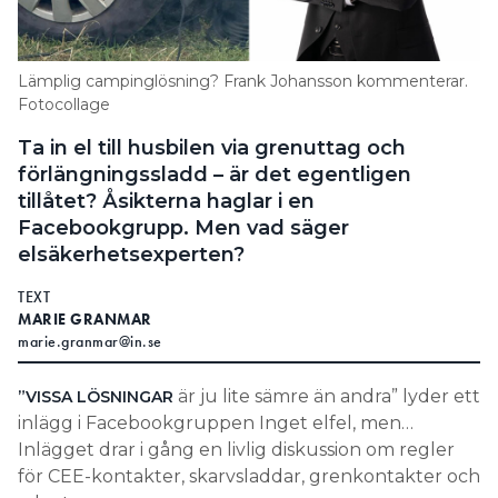
Search for:
Lämplig campinglösning? Frank Johansson kommenterar.
Fotocollage
SEARCH
Ta in el till husbilen via grenuttag och
förlängningssladd – är det egentligen
tillåtet? Åsikterna haglar i en
Facebookgrupp. Men vad säger
elsäkerhetsexperten?
TEXT
MARIE GRANMAR
marie.granmar@in.se
är ju lite sämre än andra” lyder ett
”VISSA LÖSNINGAR
inlägg i Facebookgruppen Inget elfel, men…
Inlägget drar i gång en livlig diskussion om regler
för CEE-kontakter, skarvsladdar, grenkontakter och