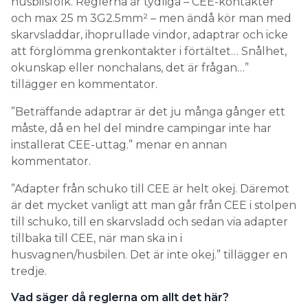
husbilsfolk. Reglerna är tydliga – CEE-kontakter
och max 25 m 3G2.5mm² – men ändå kör man med
skarvsladdar, ihoprullade vindor, adaptrar och icke
att förglömma grenkontakter i förtältet… Snålhet,
okunskap eller nonchalans, det är frågan…”
tillägger en kommentator.
”Beträffande adaptrar är det ju många gånger ett
måste, då en hel del mindre campingar inte har
installerat CEE-uttag.” menar en annan
kommentator.
”Adapter från schuko till CEE är helt okej. Däremot
är det mycket vanligt att man går från CEE i stolpen
till schuko, till en skarvsladd och sedan via adapter
tillbaka till CEE, när man ska in i
husvagnen/husbilen. Det är inte okej.” tillägger en
tredje.
Vad säger då reglerna om allt det här?