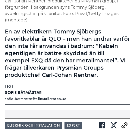
Carl-Johan Rentner, produktchef på Prysmain group, I
förgrunden. I bakgrunden syns Tommy Sjöberg,
avdelningschef på Granitor. Foto: Privat/Getty Images
(montage)
En av elektrikern Tommy Sjöbergs
favoritkablar är QLO – men han undrar varför
den inte får användas i badrum: ”Kabeln
egentligen är bättre skyddad än till
exempel EXQ då den har metallmantel”. Vi
frågar tillverkaren Prysmian Groups
produktchef Carl-Johan Rentner.
TEXT
SOFIE BÅTMÄSTAR
sofie.batmastar@elinstallatoren.se
ELTEKNIK OCH INSTALLATION
EXPERT
Tommy Sjöberg listar sina
I EN ARTIKEL DÄR