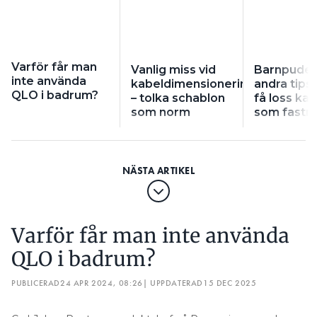
Varför får man
Vanlig miss vid
Barnpuder
inte använda
kabeldimensionering
andra tips 
QLO i badrum?
– tolka schablon
få loss kab
som norm
som fastn
Varför får man inte använda
QLO i badrum?
PUBLICERAD
24 APR 2024, 08:26
| UPPDATERAD
15 DEC 2025