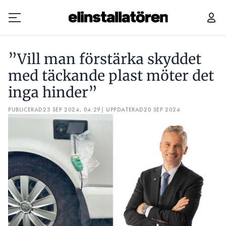
”VILL MAN FÖRSTÄRKA SKYDDET MED TÄCKANDE PLAST MÖTER DET INGA HINDER”
VAR
”Vill man förstärka skyddet
Prenumerera
med täckande plast möter det
inga hinder”
Hantera prenumeration
PUBLICERAD
23 SEP 2024, 04:29
| UPPDATERAD
20 SEP 2024
Lediga jobb
Annonsera
Läs E-tidningen
Om tidningen
Kontakt
Personuppgifter