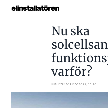
NU SKA SOLCELLSANLÄGGNINGEN FUNKTIONSJORDAS – 
Nu ska
Prenumerera
solcellsa
Hantera prenumeration
funktions
Lediga jobb
varför?
Annonsera
Läs E-tidningen
PUBLICERAD
11 DEC 2025, 11:20
Om tidningen
Kontakt
Personuppgifter