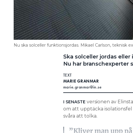
Nu ska solceller funktionsjordas. Mikael Carlson, teknisk e
Ska solceller jordas eller 
Nu har branschexperter s
TEXT
MARIE GRANMAR
marie.granmar@in.se
versionen av Elinst
I SENASTE
om att upptäcka isolationsfel
svåra att tolka.
”Kliver man upp på 