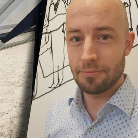
rvakning
ot annat, eller hänvisar till nationella regler,
(SS 436 40 00, utgåva 4), avsnitt 712.542.103.
cellsinstallationen ska få vetskap om felet i
a (SS 436 40 00, utgåva 4), avsnitt 712.531.7.101.3.