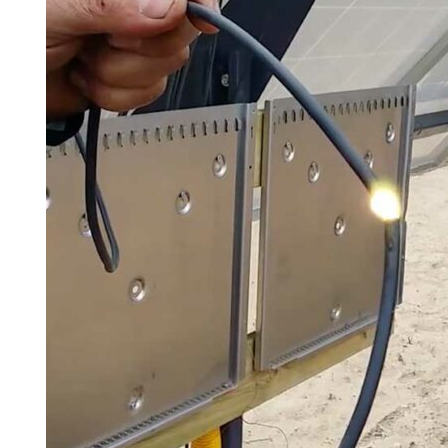
Växelriktarens isolationsöve
Om tillverkaren inte anger någ
gäller Elinstallationsreglerna 
Larm vid isolationsfel
Operatören eller ägaren av sol
enlighet Elinstallationsreglern