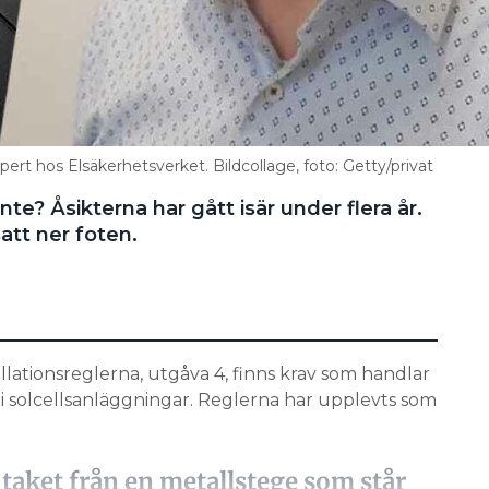
xpert hos Elsäkerhetsverket. Bildcollage, foto: Getty/privat
inte? Åsikterna har gått isär under flera år.
att ner foten.
allationsreglerna, utgåva 4, finns krav som handlar
 i solcellsanläggningar. Reglerna har upplevts som
taket från en metallstege som står