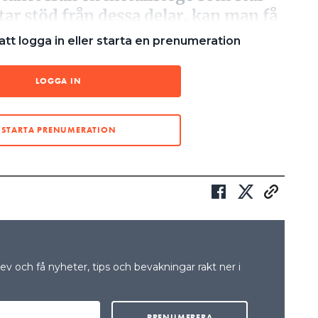
tar stöd från dessa delar, kan man få
n trillar ner.”
tt logga in eller starta en prenumeration
VERKET
LOGGA IN
STARTA PRENUMERATION
H MER VÄXELRIKTARE UTAN GALVANISK ÅTSKILJNING”
r en expertgrupp med uppdrag att reda ut frågan
er funktionsjordas eller inte? I expertgruppen finns
törsföretagen, Svensk Solenergi, SEK Svensk
rket.
is förklarar vi mer om hur man ska tänka vid
över normalt sett funktionsjordas för att detektion
v och få nyheter, tips och bevakningar rakt ner i
äl över tid, säger Mikael Carlson, teknisk expert hos