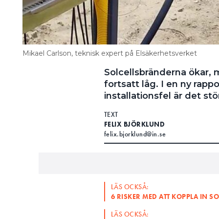
Mikael Carlson, teknisk expert på Elsäkerhetsverket
Solcellsbränderna ökar, m
fortsatt låg. I en ny rap
installationsfel är det stö
TEXT
FELIX BJÖRKLUND
felix.bjorklund@in.se
LÄS OCKSÅ:
6 RISKER MED ATT KOPPLA IN S
LÄS OCKSÅ: