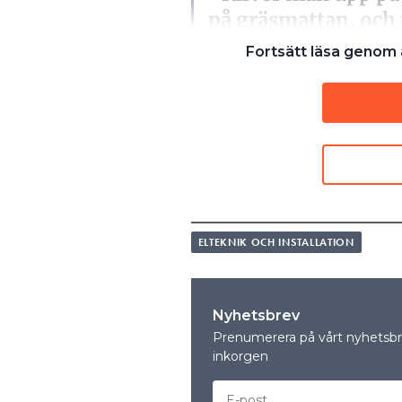
på gräsmattan, och 
sig en kyss så att ma
Fortsätt läsa genom a
MIKAEL CARLSON, ELSÄKERHETS
LÄS OCKSÅ:
SKA MAN JORDA SOLCELLERNA?
UPPDATERAD SOLCELLSHANDBOK:
JORDA SOLCELLERNA? ”MER OC
Därför bildades tidigare i å
en gång för alla – ska solcell
ELTEKNIK OCH INSTALLATION
representanter från Installa
Elstandard och Elsäkerhetsve
– I vårt förtydligande av prax
Nyhetsbrev
solcellsinstallationer. De beh
Prenumerera på vårt nyhetsbre
av isolationsfel ska fungera v
inkorgen
Elsäkerhetsverket.