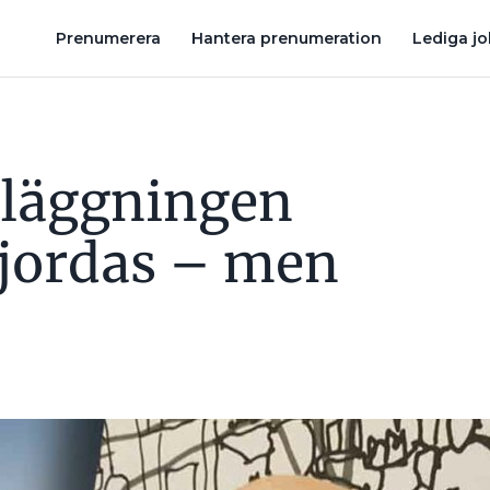
MEN VARFÖR?
FEL BAKOM BRÄNDER I SOLCELLER: ”DC-DON O
Prenumerera
Hantera prenumeration
Lediga j
nläggningen
jordas – men