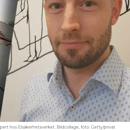
 till en sådan nivå att utrustningen fungerar som
mning av IT-infrastruktur finns standarden SS-EN
ormationsöverföring – Potentialutjämning.
jämning/jord är det viktigt att inte välja
binationen är reserverad för olika skyddsledare.
t bra med till exempel rosa eller litterat FE. För
en standardiserad färgmärkning, men litterat FB
xpert hos Elsäkerhetsverket. Bildcollage, foto: Getty/privat