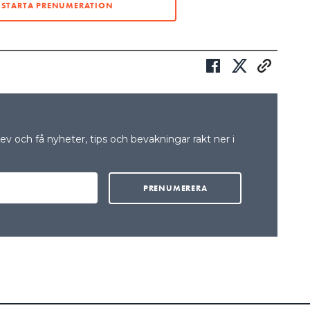
STARTA PRENUMERATION
SK ELSTANDARD
R PÅ MIG – MAN SKA JORDA!”
H MER VÄXELRIKTARE UTAN GALVANISK ÅTSKILJNING”
teknisk expert hos SEK Svensk Elstandard, ut
v och få nyheter, tips och bevakningar rakt ner i
g
mlingsbegrepp, som innebär att spänningsnivåer
m skyddsutjämning för att skydda mot elchock
att säkra en funktion.
g och är ett område där det förekommer många
et att hålla isär de olika termer som är i omlopp.
sutjämning