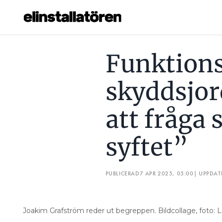
FUNKTIONSJORDNING, SKYDDSJORDNING: ”VIKTIGT ATT 
Funktions
Prenumerera
skyddsjor
Hantera prenumeration
att fråga 
Lediga jobb
syftet”
Annonsera
Läs E-tidningen
PUBLICERAD
7 APR 2025, 05:00
| UPPDAT
Om tidningen
Kontakt
Joakim Grafström reder ut begreppen. Bildcollage, foto:
Personuppgifter