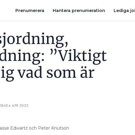
FRÅGA SIG VAD SOM ÄR SYFTET”
NU SKA SOLCELLSANLÄGG
Prenumerera
Hantera prenumeration
Lediga j
jordning,
dning: ”Viktigt
sig vad som är
ERAD
4 APR 2025
 Lasse Edwartz och Peter Knutson