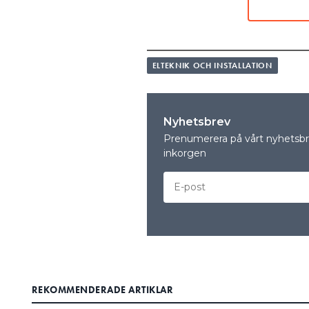
JOAKIM GRAFSTRÖM, SEK SVEN
LÄS OCKSÅ:
JORDA SOLCELLERNA? ”JAG STÅ
ELTEKNIK OCH INSTALLATION
LÄS OCKSÅ:
JORDA SOLCELLERNA? ”MER OC
Här reder Joakim Grafström, 
Nyhetsbrev
begreppen:
Prenumerera på vårt nyhetsbre
inkorgen
Potentialutjämnin
Potentialutjämning är ett sa
utjämnas. Det kan röra sig o
eller funktionsutjämning för 
Det kallas ofta för PUS-nin
olika begrepp. Därför gäller d
REKOMMENDERADE ARTIKLAR
Så fungerar skydd