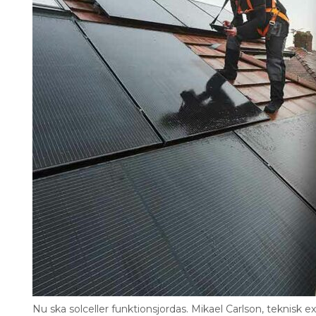
elektromagnetiska störningar,
den ska.
När det gäller funktionsutjä
50310 – Fastighetsnät för inf
LÄS OCKSÅ:
SKA MAN JORDA SOLCELLERNA?
på funktionsut
GÄLLANDE FÄRG
gröngula ledare. Den färgkom
För funktionsjordledare går de
funktionsutjämning finns ing
kan användas.
Nu ska solceller funktionsjordas. Mikael Carlson, teknisk e