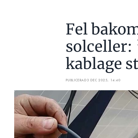
LÄS OCKSÅ:
SKA MAN JORDA SOLCELLERNA?
Fel bakom
UPPDATERAD SOLCELLSHANDBOK:
JORDA SOLCELLERNA? ”MER OC
solceller
Därför bildades tidigare i å
en gång för alla – ska solcell
representanter från Installa
kablage s
Elstandard och Elsäkerhetsve
– I vårt förtydligande av prax
PUBLICERAD
3 DEC 2025, 14:40
solcellsinstallationer. De beh
av isolationsfel ska fungera v
Elsäkerhetsverket.
Det som vanligtvis behöver f
montagesystem, modulramar o
undantag, till exe
– DET FINNS
montage av komposit, säger M