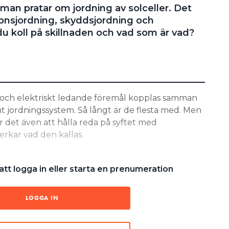
man pratar om jordning av solceller. Det
ktionsjordning, skyddsjordning och
du koll på skillnaden och vad som är vad?
 och elektriskt ledande föremål kopplas samman
t jordningssystem. Så långt är de flesta med. Men
er det även att hålla reda på syftet med
erkar vad den kallas.
fråga sig vad som är syfte och avsikt
tt logga in eller starta en prenumeration
ningen. Den görs för att
mellan olika objekt, eller störningar,
LOGGA IN
ift och funktion hos ansluten