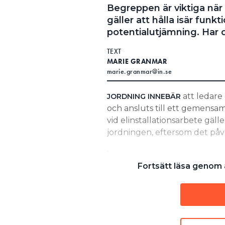
Begreppen är viktiga när 
Search for:
gäller att hålla isär fun
potentialutjämning. Har 
TEXT
SEARCH
MARIE GRANMAR
marie.granmar@in.se
att ledare
JORDNING INNEBÄR
och ansluts till ett gemensam
vid elinstallationsarbete gäll
jordningen, eftersom det påv
”Det är viktigt att 
Fortsätt läsa genom a
med funktionsutjäm
potentialskillnader 
inte ska påverka dr
utrustning.”