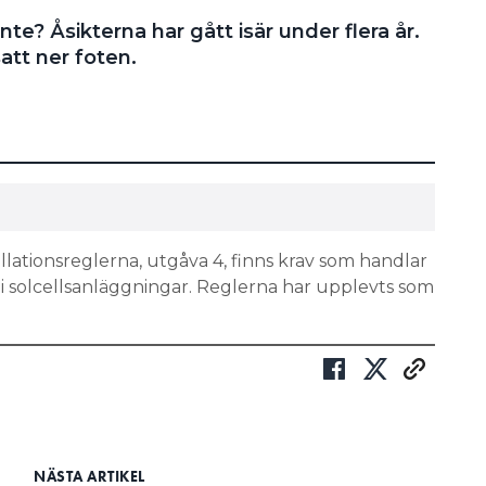
inte? Åsikterna har gått isär under flera år.
att ner foten.
allationsreglerna, utgåva 4, finns krav som handlar
 i solcellsanläggningar. Reglerna har upplevts som
taket från en metallstege som står
tar stöd från dessa delar, kan man få
n trillar ner.”
VERKET