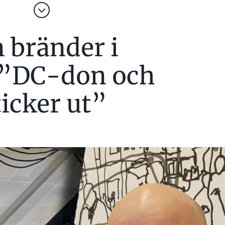
 bränder i
H MER VÄXELRIKTARE UTAN GALVANISK ÅTSKILJNING”
: ”DC-don och
r en expertgrupp med uppdrag att reda ut frågan
er funktionsjordas eller inte? I expertgruppen finns
törsföretagen, Svensk Solenergi, SEK Svensk
ticker ut”
rket.
is förklarar vi mer om hur man ska tänka vid
över normalt sett funktionsjordas för att detektion
äl över tid, säger Mikael Carlson, teknisk expert hos
unktionsjordas/funktionsutjämnas är
ch kanalisation av metall.
mpel för delar som inte är av metall – som
ikael Carlson.