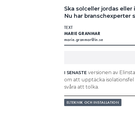
Ska solceller jordas eller 
Nu har branschexperter s
TEXT
MARIE GRANMAR
marie.granmar@in.se
versionen av Elinst
I SENASTE
om att upptäcka isolationsfel
svåra att tolka.
”Kliver man upp på 
ELTEKNIK OCH INSTALLATION
på gräsmattan, och 
sig en kyss så att ma
MIKAEL CARLSON, ELSÄKERHETS