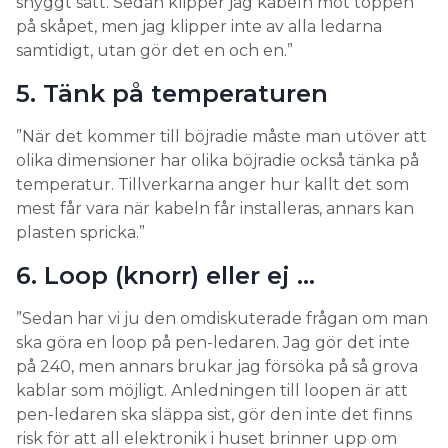
snyggt sätt. Sedan klipper jag kabeln mot toppen
på skåpet, men jag klipper inte av alla ledarna
samtidigt, utan gör det en och en.”
5. Tänk på temperaturen
”När det kommer till böjradie måste man utöver att
olika dimensioner har olika böjradie också tänka på
temperatur. Tillverkarna anger hur kallt det som
mest får vara när kabeln får installeras, annars kan
plasten spricka.”
6. Loop (knorr) eller ej …
”Sedan har vi ju den omdiskuterade frågan om man
ska göra en loop på pen-ledaren. Jag gör det inte
på 240, men annars brukar jag försöka på så grova
kablar som möjligt. Anledningen till loopen är att
pen-ledaren ska släppa sist, gör den inte det finns
risk för att all elektronik i huset brinner upp om