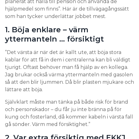
planerat att hålla till pension och använda de
hjälpmedel som finns”. Här är de tillvägagångssätt
som han tycker underlättar jobbet mest.
1. Böja enklare – värm
yttermanteln … försiktigt
”Det värsta är när det är kallt ute, att böja stora
kablar för att få in dem i centralerna kan bli väldigt
tjurigt. Oftast behöver man få hjälp av en kollega.
Jag brukar också värma yttermanteln med gasolen
så att den blir ljummen. Då blir plasten mjukare och
lättare att böja.
Självklart måste man tänka på både risk för brand
och personskador – du får ju inte bränna på för
kung och fosterland, då kommer kabeln i värsta fall
gå sönder. Värm med försiktighet.”
2. Var extra försiktig med EKKJ