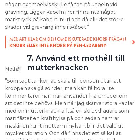
någon exempelvis skulle få tag på kabeln vid
grävning. Ligger kabeln i rör finns inte något
marktryck på kabeln inuti och då blir det större
skador vid grävning inne i skåpet.”
MER ARTIKLAR OM DEN OMDISKUTERADE KNORR-FRÅGAN
KNORR ELLER INTE KNORR PÅ PEN-LEDAREN?
7. Använd ett mothåll till
mutterknacken
Mothåll.
”Som sagt tänker jag skala till pension utan att
kroppen ska gå sönder, man kan få höra lite
kommentarer när man använder hjälpmedel om
att det inte behövs. Men när jag skarvar stora kablar
med en mutterknack, alltså en skruvdragare som
man fäster en krafthylsa på och sedan hamrar
maskinen runt muttern i hylsan, blir det väldigt
mycket vibration. Och då finns det ett så kallat