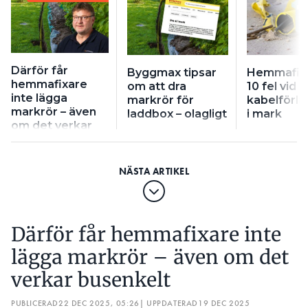
Därför får
Byggmax tipsar
Hemmafix
hemmafixare
om att dra
10 fel vid
inte lägga
markrör för
kabelförlä
markrör – även
laddbox – olagligt
i mark
om det verkar
busenkelt
Därför får hemmafixare inte
lägga markrör – även om det
verkar busenkelt
PUBLICERAD
22 DEC 2025, 05:26
| UPPDATERAD
19 DEC 2025