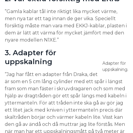
”Gamla kablar tål inte riktigt lika mycket värme,
men nya tar ett tag innan de ger vika. Speciellt
försiktig måste man vara med EKKJ-kablar, plasten i
dem är lätt att värma för mycket jämfört med den
nyare modellen N1XE.”
3. Adapter för
uppskalning
Adapter för
uppskalning.
”Jag har fått en adapter från Draka, det
är som en 5 cm lång cylinder med ett spår i längst
fram som man fäster i skruvdragaren och som med
hjälp av dragtråden gör ett spår längs med kabeln i
yttermanteln. För att tråden inte ska gå av gör jag
ett litet jack med kniven i yttermanteln precis där
skaltråden börjar och värmer kabeln lite. Visst kan
den gå av ändå och då muttrar jag lite förstås. Men
när man har ett uppskalningsmått på två meter är