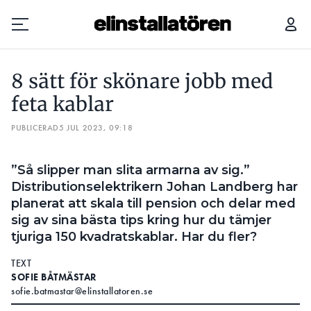
8 SÄTT FÖR SKÖNARE JOBB MED FETA KABLAR
8 sätt för skönare jobb med
Prenumerera
feta kablar
PUBLICERAD
Hantera prenumeration
5 JUL 2023, 09:18
Lediga jobb
”Så slipper man slita armarna av sig.”
Distributionselektrikern Johan Landberg har
Annonsera
planerat att skala till pension och delar med
sig av sina bästa tips kring hur du tämjer
Läs E-tidningen
tjuriga 150 kvadratskablar. Har du fler?
TEXT
Om tidningen
SOFIE BÅTMÄSTAR
Kontakt
sofie.batmastar@elinstallatoren.se
Personuppgifter