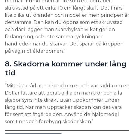
mothåll. Funktionen är lite som ett portabelt
skruvstäd på ett cirka 10 cm långt skaft. Det finns i
lite olika utföranden och modeller men principen är
densamma. Den kan du öppna som ett skruvstäd
och där i lägger man skarvhylsan vilket ger en
förlängning, och inte samma ryckningar i
handleden när du skarvar. Det sparar på kroppen
på väg mot ålderdomen.”
8. Skadorna kommer under lång
tid
”Mitt sista råd är: Ta hand om er och var rädda om er!
Det är lättare att göra sig illa en man tror och alla
skador syns inte direkt utan uppkommer under
lång tid. När man upptäcker skadan kan det vara
för sent att åtgärda den. Använd de hjälpmedel
som finns och förebygg skaderisken.”