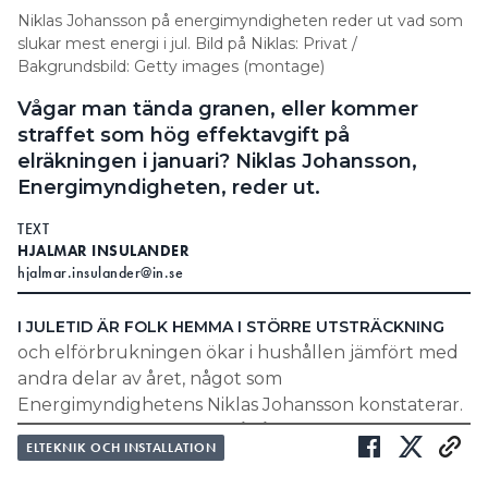
Niklas Johansson på energimyndigheten reder ut vad som
slukar mest energi i jul. Bild på Niklas: Privat /
Bakgrundsbild: Getty images (montage)
Vågar man tända granen, eller kommer
straffet som hög effektavgift på
elräkningen i januari? Niklas Johansson,
Energimyndigheten, reder ut.
TEXT
HJALMAR INSULANDER
hjalmar.insulander@in.se
I JULETID ÄR FOLK HEMMA I STÖRRE UTSTRÄCKNING
och elförbrukningen ökar i hushållen jämfört med
andra delar av året, något som
Energimyndighetens Niklas Johansson konstaterar.
Man lagar mer mat, det går åt mer varmvatten till
ELTEKNIK OCH INSTALLATION
duschande och man pyntar sina hus med
julbelysning.