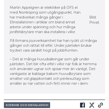
Martin Appelgren är elektriker på ÖFS el
med Norrköping som utgångspunkt. Han
har medverkat många gånger i
Bild:
Elinstallatören i artiklar om bland annat
Privat
arbete under spänning och hur många
jordfelsbrytare man ska installera i villor.
På firmans jourverksamhet har han ryckt ut många
gånger och rättat till elfel. Under juletiden brukar
trycket vara särskilt högt på jobbfronten.
– Det är många huvudsäkringar som går under
juletiden. Det blir ofta elfel i villor när folk är hemma
och använder ugnar och spisar mer än vanligt. Det
vanligaste är kablage bakom huvudbrytare som
smälter vid glappkontakt och perilexuttag som
smäller av när vatten och fett rinner ner i dem.
ELTEKNIK OCH INSTALLATION