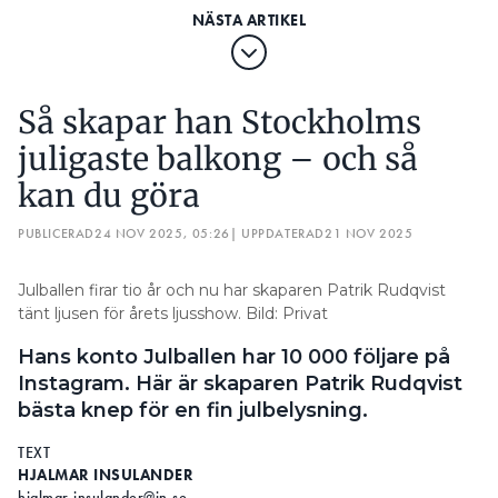
SVERIGES MÄKTIGASTE JULBELYSNING 2024:
REGN STOPPAR HANS 50-ÅRIGA JULTRADITION
JULBALLEN LYSER UPP KUNGSHOLMEN:
Så skapar han Stockholms
SÅ SKAPAR HAN STOCKHOLMS JULIGASTE BALKONG –
OCH SÅ KAN DU GÖRA
juligaste balkong – och så
– Under julen är det extra viktigt att tänka på vad
kan du göra
som drar mest el i hushållet, säger Niklas Larsson.
PUBLICERAD
24 NOV 2025, 05:26
| UPPDATERAD
21 NOV 2025
Innan LED-ljuskällor kom var belysningen en stor
del av kostnaden i elräkningen. I ett mätinstrument
Julballen firar tio år och nu har skaparen Patrik Rudqvist
på Energimyndighetens Testlab sitt labb har man
tänt ljusen för årets ljusshow. Bild: Privat
testat att koppla två ljusstakar till samma elmätare,
Hans konto Julballen har 10 000 följare på
där ena var kopplad med glödlampor och den
Instagram. Här är skaparen Patrik Rudqvist
andra med LED.
bästa knep för en fin julbelysning.
Tillsammans drog de 22 watt, men släcker man den
TEXT
med glödlamporna sjunker förbrukningen till
HJALMAR INSULANDER
under en watt.
hjalmar.insulander@in.se