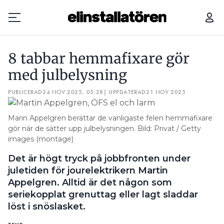
8 TABBAR HEMMAFIXARE GÖR MED JULBELYSNING
8 tabbar hemmafixare gör
Prenumerera
med julbelysning
PUBLICERAD
Hantera prenumeration
24 NOV 2025, 05:28
| UPPDATERAD
21 NOV 2025
Lediga jobb
Marin Appelgren berättar de vanligaste felen hemmafixare
gör när de sätter upp julbelysningen. Bild: Privat / Getty
images (montage)
Annonsera
Det är högt tryck på jobbfronten under
Läs E-tidningen
juletiden för jourelektrikern Martin
Appelgren. Alltid är det någon som
seriekopplat grenuttag eller lagt sladdar
Om tidningen
löst i snöslasket.
Kontakt
Personuppgifter