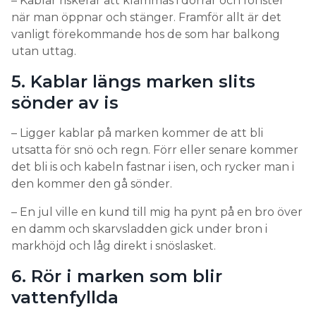
– Kablar riskerar att klämmas i dörrar och fönster
när man öppnar och stänger. Framför allt är det
vanligt förekommande hos de som har balkong
utan uttag.
5. Kablar längs marken slits
sönder av is
– Ligger kablar på marken kommer de att bli
utsatta för snö och regn. Förr eller senare kommer
det bli is och kabeln fastnar i isen, och rycker man i
den kommer den gå sönder.
– En jul ville en kund till mig ha pynt på en bro över
en damm och skarvsladden gick under bron i
markhöjd och låg direkt i snöslasket.
6. Rör i marken som blir
vattenfyllda