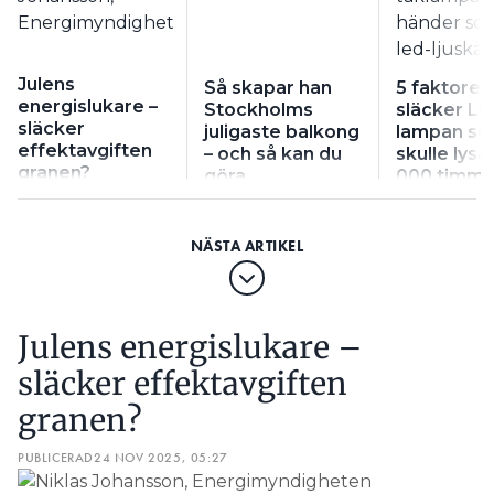
Julens
Så skapar han
5 faktorer
energislukare –
Stockholms
släcker LE
släcker
juligaste balkong
lampan s
effektavgiften
– och så kan du
skulle lysa
granen?
göra
000 timma
Julens energislukare –
släcker effektavgiften
granen?
PUBLICERAD
24 NOV 2025, 05:27