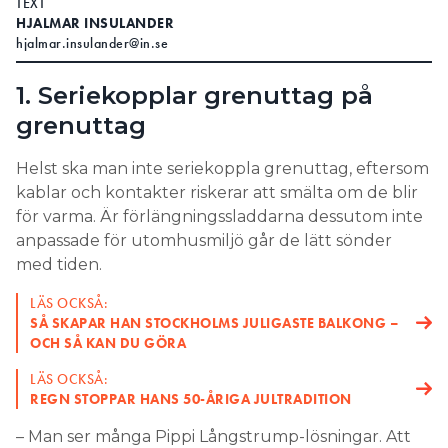
TEXT
HJALMAR INSULANDER
Search for:
hjalmar.insulander@in.se
1. Seriekopplar grenuttag på
grenuttag
SEARCH
Helst ska man inte seriekoppla grenuttag, eftersom
kablar och kontakter riskerar att smälta om de blir
för varma. Är förlängningssladdarna dessutom inte
anpassade för utomhusmiljö går de lätt sönder
med tiden.
LÄS OCKSÅ:
SÅ SKAPAR HAN STOCKHOLMS JULIGASTE BALKONG –
OCH SÅ KAN DU GÖRA
LÄS OCKSÅ:
REGN STOPPAR HANS 50-ÅRIGA JULTRADITION
– Man ser många Pippi Långstrump-lösningar. Att