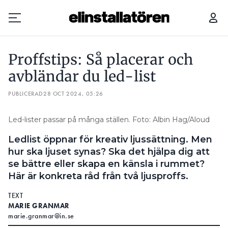
PROFFSTIPS: SÅ PLACERAR OCH AVBLÄNDAR DU LED-LIST
Proffstips: Så placerar och
Prenumerera
avbländar du led-list
PUBLICERAD
Hantera prenumeration
28 OCT 2024, 05:26
Lediga jobb
Led-lister passar på många ställen. Foto: Albin Hag/Aloud
Ledlist öppnar för kreativ ljussättning. Men
Annonsera
hur ska ljuset synas? Ska det hjälpa dig att
se bättre eller skapa en känsla i rummet?
Läs E-tidningen
Här är konkreta råd från två ljusproffs.
TEXT
Om tidningen
MARIE GRANMAR
Kontakt
marie.granmar@in.se
Personuppgifter