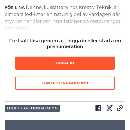
Denne, ljussättare hos Kreativ Teknik, är
FÖR LINA
Search for:
dimbara led-lister en naturlig del av vardagen där
mycket handlar om installationer på restauranger
och hotell.
SEARCH
Fortsätt läsa genom att logga in eller starta en
”Det kommer bli mer så att vi
prenumeration
arbetar tillsammans med
elektrikern från start, och vi
LOGGA IN
kommer gestalta mycket mer på
plats.”
STARTA PRENUMERATION
SVANTE PETTERSSON, LJUSKONSTNÄR
LÄS OCKSÅ:
SÅ JOBBAR LYXINSTALLATÖREN: ”VI VILL BARA SE
ELTEKNIK OCH INSTALLATION
LJUSET, INTE LED-LISTERNA”
LÄS OCKSÅ:
7 TIPS FÖR EN LYCKAD INSTALLATION AV LED-LISTER I