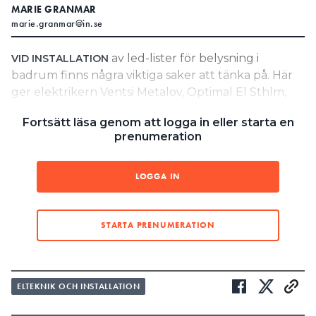
MARIE GRANMAR
Search for:
marie.granmar@in.se
av led-lister för belysning i
VID INSTALLATION
badrum finns några viktiga saker att tänka på. Här
SEARCH
ger elektrikern Ventsi Metalov, Optimal El Sthlm,
och elsäkerhetsexperten Joakim Grafström, SEK
Fortsätt läsa genom att logga in eller starta en
Svensk Elstandard, sina bästa råd.
prenumeration
MER OM LED-LISTER:
SÅ JOBBAR LYXINSTALLATÖREN: ”VI VILL BARA SE
LOGGA IN
LJUSET, INTE LED-LISTERNA”
LÄS OCKSÅ:
PROFFSTIPS: SÅ PLACERAR OCH AVBLÄNDAR DU LED-
STARTA PRENUMERATION
LIST
5 tips från elektrikern Ventsi Metalov:
1. Använd aluminiumprofil
ELTEKNIK OCH INSTALLATION