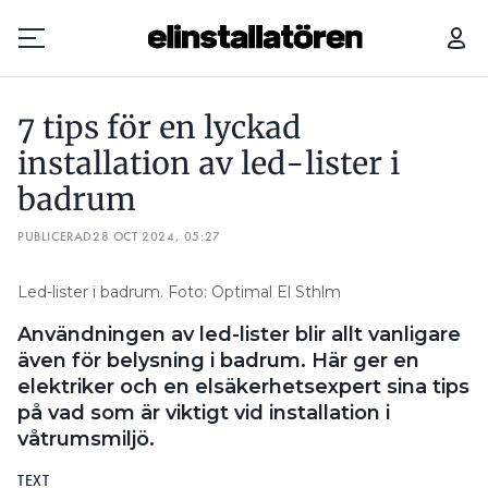
7 TIPS FÖR EN LYCKAD INSTALLATION AV LED-LISTER I BADRUM
7 tips för en lyckad
Prenumerera
installation av led-lister i
badrum
Hantera prenumeration
PUBLICERAD
28 OCT 2024, 05:27
Lediga jobb
Led-lister i badrum. Foto: Optimal El Sthlm
Annonsera
Användningen av led-lister blir allt vanligare
Läs E-tidningen
även för belysning i badrum. Här ger en
elektriker och en elsäkerhetsexpert sina tips
på vad som är viktigt vid installation i
Om tidningen
våtrumsmiljö.
Kontakt
Personuppgifter
TEXT