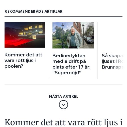
REKOMMENDERADE ARTIKLAR
Kommer det att
Berlinerlyktan
Så skapad
vara rött ljus i
med eldrift på
ljuset i R
poolen?
plats efter 17 år:
Brunnspar
”Supernöjd”
Kommer det att vara rött ljus i