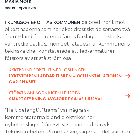
MARIA NÖJD
maria.nojd@in.se
Search for:
på bred front mot
I KUNGSÖR BROTTAS KOMMUNEN
elkostnaderna som har ökat drastiskt de senaste två
SEARCH
åren. Bland åtgärderna fanns förslaget att släcka
var tredje gatljus, men det ratades när kommunens
tekniska chef konstaterade att led-armaturer
förstörs av att stå strömlösa.
ASKERSUND FÖRST UT MED LÖSNINGEN:
LYKTSTOLPEN LADDAR ELBILEN – OCH INSTALLATIONEN
GÅR SNABBT
STÖRSTA ANLÄGGNINGEN I EUROPA:
SMART STYRNING AVGJORDE SALAS LJUSVAL
“Helt befängt”, “trams” var några av
kommentarerna bland elektriker när
nyhetsinslaget
från Svt Västmanland spreds.
Tekniska chefen, Rune Larsen, säger att det var den