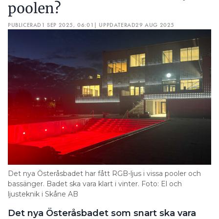
poolen?
PUBLICERAD
1 SEP 2025, 06:01
| UPPDATERAD
29 AUG 2025
Det nya Österåsbadet har fått RGB-ljus i vissa pooler och
bassänger. Badet ska vara klart i vinter. Foto: El och
ljusteknik i Skåne AB
Det nya Österåsbadet som snart ska vara