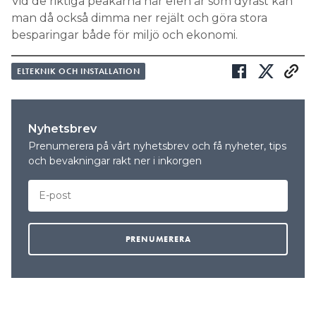
Vid de riktiga peakarna när elen är som dyrast kan
man då också dimma ner rejält och göra stora
besparingar både för miljö och ekonomi.
ELTEKNIK OCH INSTALLATION
Nyhetsbrev
Prenumerera på vårt nyhetsbrev och få nyheter, tips
och bevakningar rakt ner i inkorgen