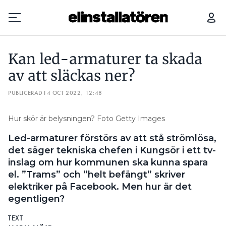
KAN LED-ARMATURER TA SKADA AV ATT SLÄCKAS NER?
KOM
Kan led-armaturer ta skada
Prenumerera
av att släckas ner?
PUBLICERAD
Hantera prenumeration
14 OCT 2022, 12:48
Lediga jobb
Hur skör är belysningen? Foto Getty Images
Led-armaturer förstörs av att stå strömlösa,
Annonsera
det säger tekniska chefen i Kungsör i ett tv-
inslag om hur kommunen ska kunna spara
Läs E-tidningen
el. ”Trams” och ”helt befängt” skriver
elektriker på Facebook. Men hur är det
Om tidningen
egentligen?
Kontakt
TEXT
Personuppgifter