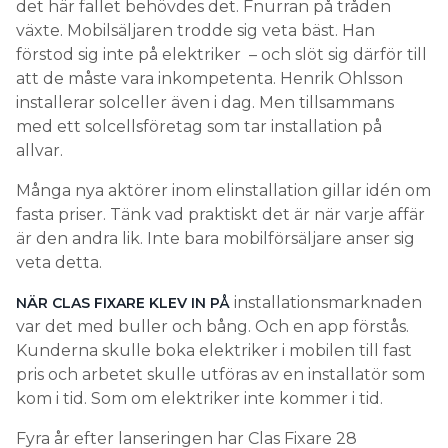
det här fallet behövdes det. Fnurran på tråden
växte. Mobilsäljaren trodde sig veta bäst. Han
förstod sig inte på elektriker – och slöt sig därför till
att de måste vara inkompetenta. Henrik Ohlsson
installerar solceller även i dag. Men tillsammans
med ett solcellsföretag som tar installation på
allvar.
Många nya aktörer inom elinstallation gillar idén om
fasta priser. Tänk vad praktiskt det är när varje affär
är den andra lik. Inte bara mobilförsäljare anser sig
veta detta.
installationsmarknaden
NÄR CLAS FIXARE KLEV IN PÅ
var det med buller och bång. Och en app förstås.
Kunderna skulle boka elektriker i mobilen till fast
pris och arbetet skulle utföras av en installatör som
kom i tid. Som om elektriker inte kommer i tid.
Fyra år efter lanseringen har Clas Fixare 28