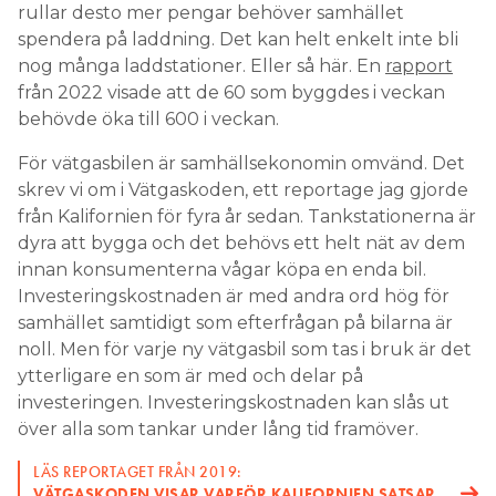
rullar desto mer pengar behöver samhället
spendera på laddning. Det kan helt enkelt inte bli
nog många laddstationer. Eller så här. En
rapport
från 2022 visade att de 60 som byggdes i veckan
behövde öka till 600 i veckan.
För vätgasbilen är samhällsekonomin omvänd. Det
skrev vi om i Vätgaskoden, ett reportage jag gjorde
från Kalifornien för fyra år sedan. Tankstationerna är
dyra att bygga och det behövs ett helt nät av dem
innan konsumenterna vågar köpa en enda bil.
Investeringskostnaden är med andra ord hög för
samhället samtidigt som efterfrågan på bilarna är
noll. Men för varje ny vätgasbil som tas i bruk är det
ytterligare en som är med och delar på
investeringen. Investeringskostnaden kan slås ut
över alla som tankar under lång tid framöver.
LÄS REPORTAGET FRÅN 2019:
VÄTGASKODEN VISAR VARFÖR KALIFORNIEN SATSAR