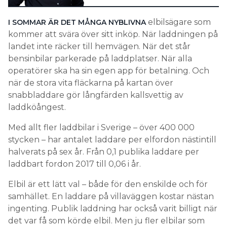
elbilsägare som
I SOMMAR ÄR DET MÅNGA NYBLIVNA
kommer att svära över sitt inköp. När laddningen på
landet inte räcker till hemvägen. När det står
bensinbilar parkerade på laddplatser. När alla
operatörer ska ha sin egen app för betalning. Och
när de stora vita fläckarna på kartan över
snabbladdare gör långfärden kallsvettig av
laddköångest.
Med allt fler laddbilar i Sverige – över 400 000
stycken – har antalet laddare per elfordon nästintill
halverats på sex år. Från 0,1 publika laddare per
laddbart fordon 2017 till 0,06 i år.
Elbil är ett lätt val – både för den enskilde och för
samhället. En laddare på villaväggen kostar nästan
ingenting. Publik laddning har också varit billigt när
det var få som körde elbil. Men ju fler elbilar som