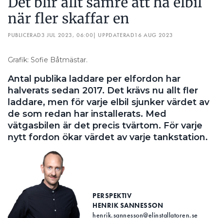
Det blir allt sämre att ha elbil
när fler skaffar en
PUBLICERAD
3 JUL 2023, 06:00
| UPPDATERAD
16 AUG 2023
Grafik: Sofie Båtmästar.
Antal publika laddare per elfordon har
halverats sedan 2017. Det krävs nu allt fler
laddare, men för varje elbil sjunker värdet av
de som redan har installerats. Med
vätgasbilen är det precis tvärtom. För varje
nytt fordon ökar värdet av varje tankstation.
PERSPEKTIV
HENRIK SANNESSON
henrik.sannesson@elinstallatoren.se