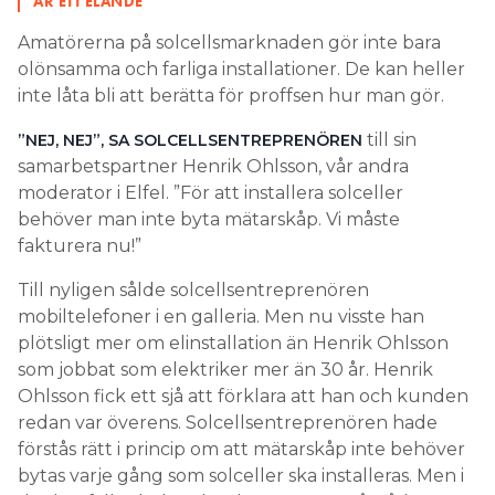
ÄR ETT ELÄNDE”
Amatörerna på solcellsmarknaden gör inte bara
olönsamma och farliga installationer. De kan heller
inte låta bli att berätta för proffsen hur man gör.
till sin
”NEJ, NEJ”, SA SOLCELLSENTREPRENÖREN
samarbetspartner Henrik Ohlsson, vår andra
moderator i Elfel. ”För att installera solceller
behöver man inte byta mätarskåp. Vi måste
fakturera nu!”
Till nyligen sålde
solcellsentreprenören
mobiltelefoner i en galleria. Men nu visste han
plötsligt mer om elinstallation än Henrik Ohlsson
som jobbat som elektriker mer än 30 år. Henrik
Ohlsson fick ett sjå att förklara att han och kunden
redan var överens. Solcellsentreprenören hade
förstås rätt i princip om att mätarskåp inte behöver
bytas varje gång som solceller ska installeras. Men i