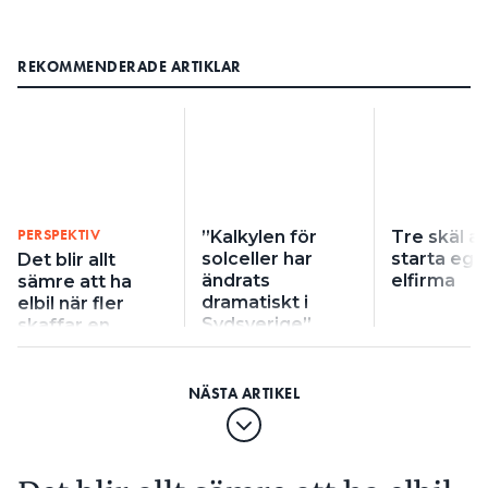
REKOMMENDERADE ARTIKLAR
PERSPEKTIV
”Kalkylen för
Tre skäl a
solceller har
starta ege
Det blir allt
ändrats
elfirma
sämre att ha
dramatiskt i
elbil när fler
Sydsverige”
skaffar en