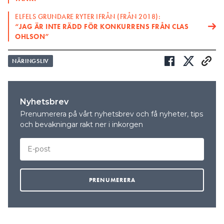
ELFELS GRUNDARE RYTER IFRÅN (FRÅN 2018):
“JAG ÄR INTE RÄDD FÖR KONKURRENS FRÅN CLAS
OHLSON”
NÄRINGSLIV
Nyhetsbrev
Prenumerera på vårt nyhetsbrev och få nyheter, tips
och bevakningar rakt ner i inkorgen