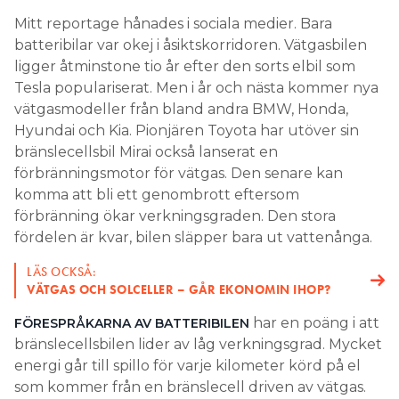
Mitt reportage hånades i sociala medier. Bara
batteribilar var okej i åsiktskorridoren. Vätgasbilen
ligger åtminstone tio år efter den sorts elbil som
Tesla populariserat. Men i år och nästa kommer nya
vätgasmodeller från bland andra BMW, Honda,
Hyundai och Kia. Pionjären Toyota har utöver sin
bränslecellsbil Mirai också lanserat en
förbränningsmotor för vätgas. Den senare kan
komma att bli ett genombrott eftersom
förbränning ökar verkningsgraden. Den stora
fördelen är kvar, bilen släpper bara ut vattenånga.
LÄS OCKSÅ:
VÄTGAS OCH SOLCELLER – GÅR EKONOMIN IHOP?
har en poäng i att
FÖRESPRÅKARNA AV BATTERIBILEN
bränslecellsbilen lider av låg verkningsgrad. Mycket
energi går till spillo för varje kilometer körd på el
som kommer från en bränslecell driven av vätgas.