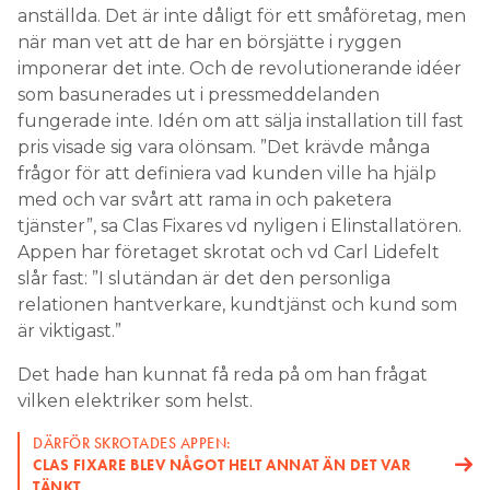
anställda. Det är inte dåligt för ett småföretag, men
när man vet att de har en börsjätte i ryggen
imponerar det inte. Och de revolutionerande idéer
som basunerades ut i pressmeddelanden
fungerade inte. Idén om att sälja installation till fast
pris visade sig vara olönsam. ”Det krävde många
frågor för att definiera vad kunden ville ha hjälp
med och var svårt att rama in och paketera
tjänster”, sa Clas Fixares vd nyligen i Elinstallatören.
Appen har företaget skrotat och vd Carl Lidefelt
slår fast: ”I slutändan är det den personliga
relationen hantverkare, kundtjänst och kund som
är viktigast.”
Det hade han kunnat få reda på om han frågat
vilken elektriker som helst.
DÄRFÖR SKROTADES APPEN:
CLAS FIXARE BLEV NÅGOT HELT ANNAT ÄN DET VAR
TÄNKT