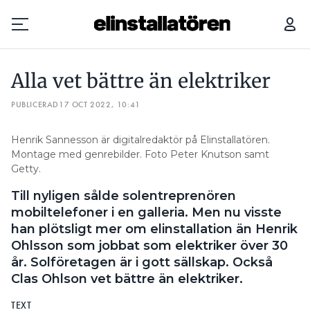
ALLA VET BÄTTRE ÄN ELEKTRIKER
Alla vet bättre än elektriker
Prenumerera
PUBLICERAD
17 OCT 2022, 10:41
Hantera prenumeration
Henrik Sannesson är digitalredaktör på Elinstallatören.
Montage med genrebilder. Foto Peter Knutson samt
Lediga jobb
Getty.
Annonsera
Till nyligen sålde solentreprenören
mobiltelefoner i en galleria. Men nu visste
Läs E-tidningen
han plötsligt mer om elinstallation än Henrik
Ohlsson som jobbat som elektriker över 30
år. Solföretagen är i gott sällskap. Också
Om tidningen
Clas Ohlson vet bättre än elektriker.
Kontakt
Personuppgifter
TEXT