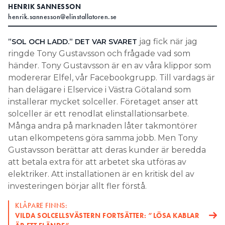
HENRIK SANNESSON
Search for:
henrik.sannesson@elinstallatoren.se
jag fick när jag
”SOL OCH LADD.” DET VAR SVARET
ringde Tony Gustavsson och frågade vad som
SEARCH
händer. Tony Gustavsson är en av våra klippor som
modererar Elfel, vår Facebookgrupp. Till vardags är
han delägare i Elservice i Västra Götaland som
installerar mycket solceller. Företaget anser att
solceller är ett renodlat elinstallationsarbete.
Många andra på marknaden låter takmontörer
utan elkompetens göra samma jobb. Men Tony
Gustavsson berättar att deras kunder är beredda
att betala extra för att arbetet ska utföras av
elektriker. Att installationen är en kritisk del av
investeringen börjar allt fler förstå.
KLÅPARE FINNS:
VILDA SOLCELLSVÄSTERN FORTSÄTTER: ”LÖSA KABLAR