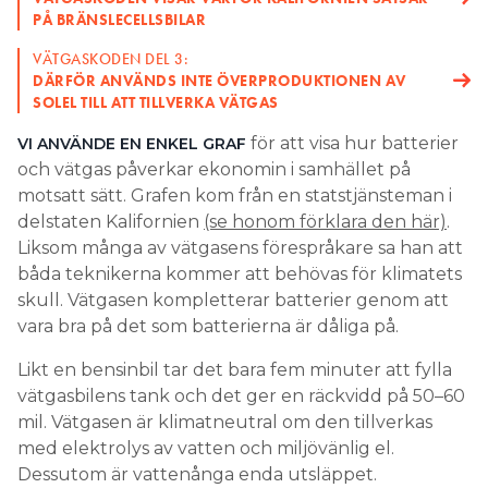
PÅ BRÄNSLECELLSBILAR
VÄTGASKODEN DEL 3:
DÄRFÖR ANVÄNDS INTE ÖVERPRODUKTIONEN AV
SOLEL TILL ATT TILLVERKA VÄTGAS
för att visa hur batterier
VI ANVÄNDE EN ENKEL GRAF
och vätgas påverkar ekonomin i samhället på
motsatt sätt. Grafen kom från en statstjänsteman i
delstaten Kalifornien
(se honom förklara den här)
.
Liksom många av vätgasens förespråkare sa han att
båda teknikerna kommer att behövas för klimatets
skull. Vätgasen kompletterar batterier genom att
vara bra på det som batterierna är dåliga på.
Likt en bensinbil tar det bara fem minuter att fylla
vätgasbilens tank och det ger en räckvidd på 50–60
mil. Vätgasen är klimatneutral om den tillverkas
med elektrolys av vatten och miljövänlig el.
Dessutom är vattenånga enda utsläppet.