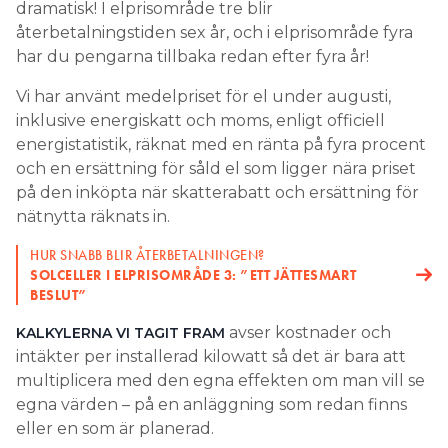
dramatisk! I elprisområde tre blir
återbetalningstiden sex år, och i elprisområde fyra
har du pengarna tillbaka redan efter fyra år!
Vi har använt medelpriset för el under augusti,
inklusive energiskatt och moms, enligt officiell
energistatistik, räknat med en ränta på fyra procent
och en ersättning för såld el som ligger nära priset
på den inköpta när skatterabatt och ersättning för
nätnytta räknats in.
HUR SNABB BLIR ÅTERBETALNINGEN?
SOLCELLER I ELPRISOMRÅDE 3: ”ETT JÄTTESMART
BESLUT”
avser kostnader och
KALKYLERNA VI TAGIT FRAM
intäkter per installerad kilowatt så det är bara att
multiplicera med den egna effekten om man vill se
egna värden – på en anläggning som redan finns
eller en som är planerad.