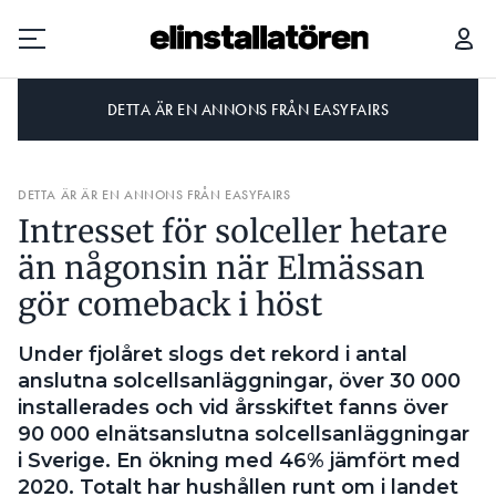
DETTA ÄR EN ANNONS FRÅN EASYFAIRS
Prenumerera
DETTA ÄR ÄR EN ANNONS FRÅN EASYFAIRS
Hantera prenumeration
Intresset för solceller hetare
Lediga jobb
än någonsin när Elmässan
gör comeback i höst
Annonsera
Under fjolåret slogs det rekord i antal
Läs E-tidningen
anslutna solcellsanläggningar, över 30 000
installerades och vid årsskiftet fanns över
Om tidningen
90 000 elnätsanslutna solcellsanläggningar
Kontakt
i Sverige. En ökning med 46% jämfört med
Personuppgifter
2020. Totalt har hushållen runt om i landet