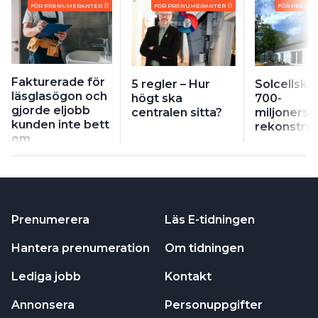
FÖR PRENUMERANTER
FÖR PRENUMERANTER
FÖR PRENU
Fakturerade för
5 regler – Hur
Solcellskri
läsglasögon och
högt ska
700-
gjorde eljobb
centralen sitta?
miljonersb
kunden inte bett
rekonstruk
om
Prenumerera
Läs E-tidningen
Hantera prenumeration
Om tidningen
Lediga jobb
Kontakt
Annonsera
Personuppgifter