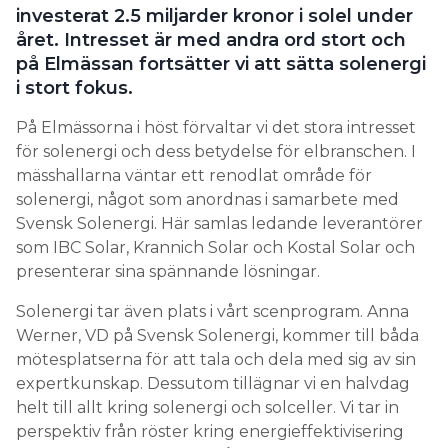
investerat 2.5 miljarder kronor i solel under
Search for:
året. Intresset är med andra ord stort och
på Elmässan fortsätter vi att sätta solenergi
i stort fokus.
SEARCH
På Elmässorna i höst förvaltar vi det stora intresset
för solenergi och dess betydelse för elbranschen. I
mässhallarna väntar ett renodlat område för
solenergi, något som anordnas i samarbete med
Svensk Solenergi. Här samlas ledande leverantörer
som IBC Solar, Krannich Solar och Kostal Solar och
presenterar sina spännande lösningar.
Solenergi tar även plats i vårt scenprogram. Anna
Werner, VD på Svensk Solenergi, kommer till båda
mötesplatserna för att tala och dela med sig av sin
expertkunskap. Dessutom tillägnar vi en halvdag
helt till allt kring solenergi och solceller. Vi tar in
perspektiv från röster kring energieffektivisering