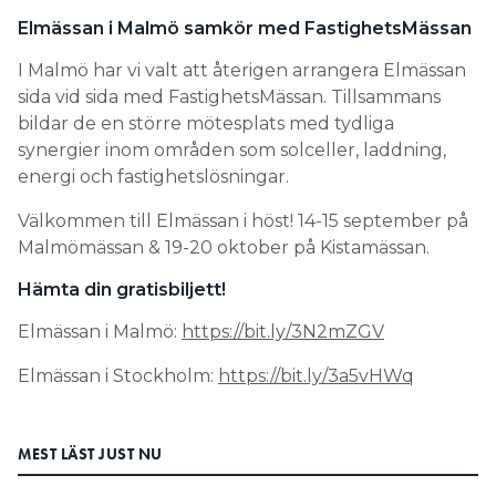
Elmässan i Malmö samkör med FastighetsMässan
I Malmö har vi valt att återigen arrangera Elmässan
sida vid sida med FastighetsMässan. Tillsammans
bildar de en större mötesplats med tydliga
synergier inom områden som solceller, laddning,
energi och fastighetslösningar.
Välkommen till Elmässan i höst! 14-15 september på
Malmömässan & 19-20 oktober på Kistamässan.
Hämta din gratisbiljett!
Elmässan i Malmö:
https://bit.ly/3N2mZGV
Elmässan i Stockholm:
https://bit.ly/3a5vHWq
MEST LÄST JUST NU