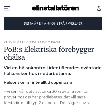
DETTA ÄR EN ANNONS FRÅN WERLABS
Prenumerera
DETTA ÄR ÄR EN ANNONS FRÅN WERLABS
Hantera prenumeration
PoB:s Elektriska förebygger
Lediga jobb
ohälsa
Annonsera
Vid en hälsokontroll identifierades oväntade
hälsorisker hos medarbetarna.
Läs E-tidningen
Hälsorisker är inte alltid uppenbara
– Vi ser i vår data att cirka 30 % av alla som tar
Om tidningen
prover hos oss har prediabetes, det vill säga
Kontakt
förstadium till typ-2 diabetes. Det säger Lovisa
Personuppgifter