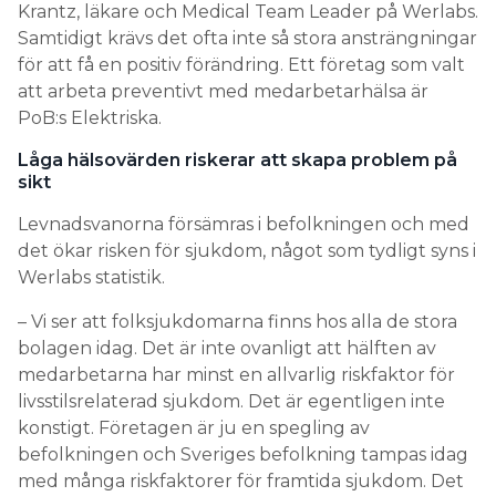
Krantz, läkare och Medical Team Leader på Werlabs.
Search for:
Samtidigt krävs det ofta inte så stora ansträngningar
för att få en positiv förändring. Ett företag som valt
att arbeta preventivt med medarbetarhälsa är
PoB:s Elektriska.
SEARCH
Låga hälsovärden riskerar att skapa problem på
sikt
Levnadsvanorna försämras i befolkningen och med
det ökar risken för sjukdom, något som tydligt syns i
Werlabs statistik.
– Vi ser att folksjukdomarna finns hos alla de stora
bolagen idag. Det är inte ovanligt att hälften av
medarbetarna har minst en allvarlig riskfaktor för
livsstilsrelaterad sjukdom. Det är egentligen inte
konstigt. Företagen är ju en spegling av
befolkningen och Sveriges befolkning tampas idag
med många riskfaktorer för framtida sjukdom. Det