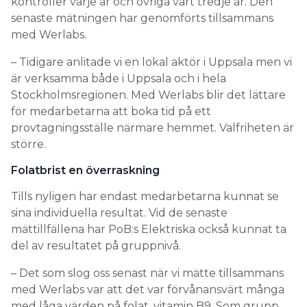
kontroller varje år och övriga vart tredje år. Den
senaste mätningen har genomförts tillsammans
med Werlabs.
– Tidigare anlitade vi en lokal aktör i Uppsala men vi
är verksamma både i Uppsala och i hela
Stockholmsregionen. Med Werlabs blir det lättare
för medarbetarna att boka tid på ett
provtagningsställe närmare hemmet. Valfriheten är
större.
Folatbrist en överraskning
Tills nyligen har endast medarbetarna kunnat se
sina individuella resultat. Vid de senaste
mättillfällena har PoB:s Elektriska också kunnat ta
del av resultatet på gruppnivå.
– Det som slog oss senast när vi mätte tillsammans
med Werlabs var att det var förvånansvärt många
med låga värden på folat, vitamin B9. Som grupp