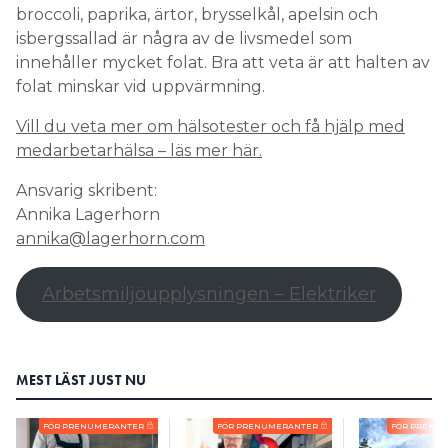
broccoli, paprika, ärtor, brysselkål, apelsin och
isbergssallad är några av de livsmedel som
innehåller mycket folat. Bra att veta är att halten av
folat minskar vid uppvärmning.
Vill du veta mer om hälsotester och få hjälp med
medarbetarhälsa
–
läs mer här.
Ansvarig skribent:
Annika Lagerhorn
annika@lagerhorn.com
Arbetsmiljöupplysningen – Elektriker
MEST LÄST JUST NU
FÖR PRENUMERANTER
FÖR PRENUMERANTER
FÖR PRENU