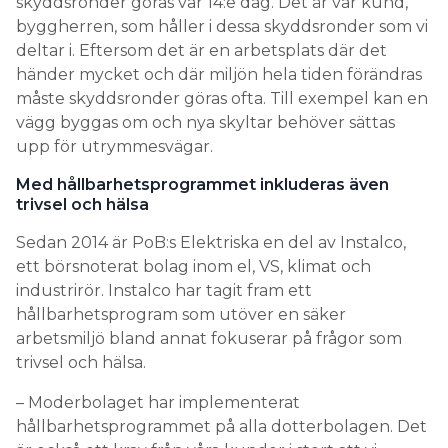
skyddsronder göras var 14:e dag. Det är vår kund,
byggherren, som håller i dessa skyddsronder som vi
deltar i. Eftersom det är en arbetsplats där det
händer mycket och där miljön hela tiden förändras
måste skyddsronder göras ofta. Till exempel kan en
vägg byggas om och nya skyltar behöver sättas
upp för utrymmesvägar.
Med hållbarhetsprogrammet inkluderas även
trivsel och hälsa
Sedan 2014 är PoB:s Elektriska en del av Instalco,
ett börsnoterat bolag inom el, VS, klimat och
industrirör. Instalco har tagit fram ett
hållbarhetsprogram som utöver en säker
arbetsmiljö bland annat fokuserar på frågor som
trivsel och hälsa.
– Moderbolaget har implementerat
hållbarhetsprogrammet på alla dotterbolagen. Det