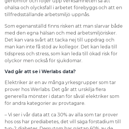
genomför och följer upp verksamheten så att
ohälsa och olycksfall i arbetet förebyggs och att en
tillfredsställande arbetsmiljö uppnås.
Som egenanställd finns risken att man slarvar både
med den egna hälsan och med arbetsmiljörisker.
Det kan vara svårt att tacka nej till uppdrag och
man kan inte få stöd av kollegor. Det kan leda till
tidspress och stress, som kan leda till ökad risk för
olyckor men också för sjukdomar.
Vad går att se i Werlabs data?
Elektriker är en av många yrkesgrupper som tar
prover hos Werlabs. Det går att urskilja flera
generella mönster i datan för såväl elektriker som
för andra kategorier av provtagare.
– Vi ser i vår data att ca 30% av alla som tar prover
hos oss har prediabetes, det vill säga förstadium till
typ-2 diabetes. Dessutom har nästan 60% av de