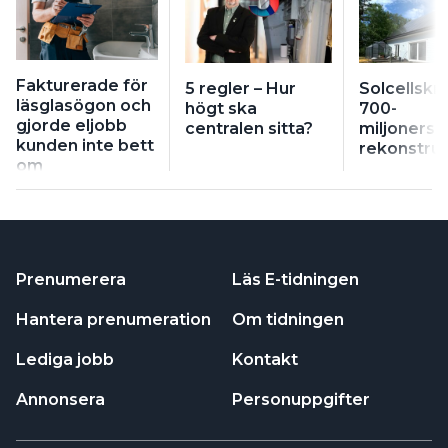
Fakturerade för
5 regler – Hur
Solcellskri
läsglasögon och
högt ska
700-
gjorde eljobb
centralen sitta?
miljonersb
kunden inte bett
rekonstruk
om
Prenumerera
Läs E-tidningen
Hantera prenumeration
Om tidningen
Lediga jobb
Kontakt
Annonsera
Personuppgifter