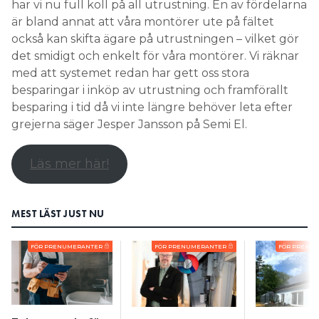
har vi nu full koll på all utrustning. En av fördelarna
Search for:
är bland annat att våra montörer ute på fältet
också kan skifta ägare på utrustningen – vilket gör
det smidigt och enkelt för våra montörer. Vi räknar
med att systemet redan har gett oss stora
SEARCH
besparingar i inköp av utrustning och framförallt
besparing i tid då vi inte längre behöver leta efter
grejerna säger Jesper Jansson på Semi El.
Läs mer här!
MEST LÄST JUST NU
FÖR PRENUMERANTER
FÖR PRENUMERANTER
FÖR PRENU