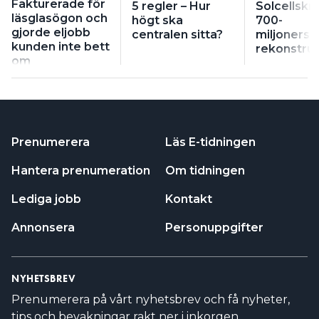
Fakturerade för
5 regler – Hur
Solcellskri
läsglasögon och
högt ska
700-
gjorde eljobb
centralen sitta?
miljonersb
kunden inte bett
rekonstruk
om
Prenumerera
Läs E-tidningen
Hantera prenumeration
Om tidningen
Lediga jobb
Kontakt
Annonsera
Personuppgifter
NYHETSBREV
Prenumerera på vårt nyhetsbrev och få nyheter,
tips och bevakningar rakt ner i inkorgen