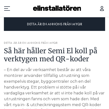
DETTA ÄR EN ANNONS FRÅN MYQR
Prenumerera
DETTA ÄR ÄR EN ANNONS FRÅN MYQR
Hantera prenumeration
Så här håller Semi El koll på
Lediga jobb
verktygen med QR-koder
Annonsera
– En del av vår verksamhet består av att våra
montörer använder tillfällig utrustning som
Läs E-tidningen
exempelvis stegar, byggcentraler och en del
handverktyg. Ett problem vi stötte på i vår
vardagliga verksamhet är att vi inte hade koll på var
Om tidningen
utrustningen fanns och vem som hade den. Med
Kontakt
vårt nya in- & utcheckningssystem med QR-koder
Personuppgifter