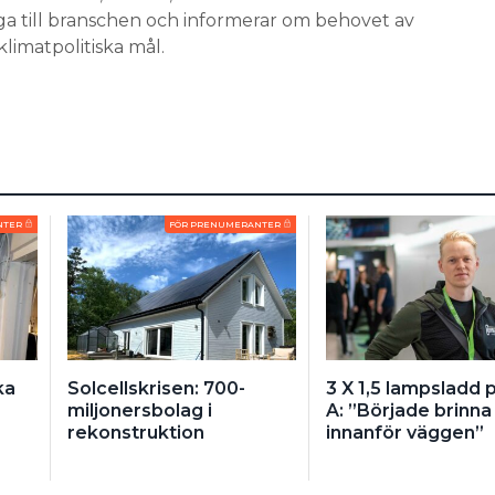
a till branschen och informerar om behovet av
klimatpolitiska mål.
NTER
FÖR PRENUMERANTER
ka
Solcellskrisen: 700-
3 X 1,5 lampsladd 
miljonersbolag i
A: ”Började brinna
rekonstruktion
innanför väggen”