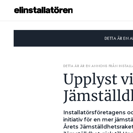
DETTA ÄR EN 
Prenumerera
Hantera prenumeration
DETTA ÄR ÄR EN ANNONS FRÅN INSTAL
Lediga jobb
Upplyst v
Annonsera
Jämställd
Läs E-tidningen
Installatörsföretagens 
Om tidningen
initiativ för en mer jämstä
Kontakt
Årets Jämställdhetsraket
Personuppgifter