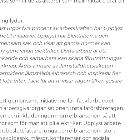
lse som tilldelas aktörer som målinriktat bidrar till
ng lyder:
st utgör fyra procent av arbetskraften har Upplyst
het. I initiativet Upplyst har Elektrikerna och
gemensam sak, och visat att gamla normer kan
ny generation elektriker. Detta arbete är ett
nkande och samarbete kan skapa förutsättningar
rknad. Årets vinnare av Jämställdhetsraketen –
ramtidens jämställda elbransch och inspirerar fler
ja efter. Tack för att ni visar vägen till en ljusare
 ett gemensamt initiativ mellan fackförbundet
 arbetsgivarorganisationen Installatörsföretagen.
ten och inkluderingen inom elbranschen, så att
nnor som för män att bli elektriker. Upplyst arbete
lor, beslutsfattare, unga och elbranschen i stort.
skolbesök, mässor, konferenser och sociala