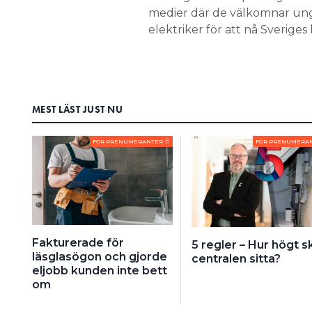
medier där de välkomnar ung
elektriker för att nå Sveriges 
MEST LÄST JUST NU
FÖR PRENUMERANTER
FÖR PRENUMERA
Fakturerade för
5 regler – Hur högt s
läsglasögon och gjorde
centralen sitta?
eljobb kunden inte bett
om