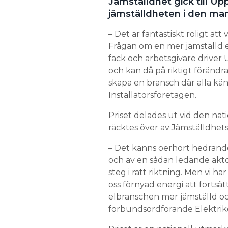
Jämställdhet gick till Up
jämställdheten i den ma
Search for:
– Det är fantastiskt roligt at
Frågan om en mer jämställd e
fack och arbetsgivare driver 
SEARCH
och kan då på riktigt förändra
skapa en bransch där alla kän
Installatörsföretagen.
Priset delades ut vid den na
räcktes över av Jämställdhe
– Det känns oerhört hedrande
och av en sådan ledande aktör 
steg i rätt riktning. Men vi ha
oss förnyad energi att forts
elbranschen mer jämställd oc
förbundsordförande Elektrik