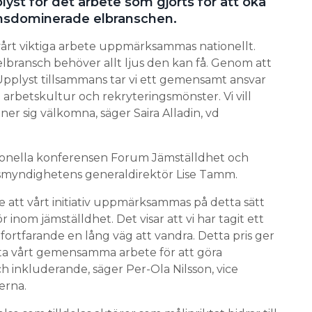
plyst för det arbete som gjorts för att öka
nsdominerade elbranschen.
t vårt viktiga arbete uppmärksammas nationellt.
lbransch behöver allt ljus den kan få. Genom att
Upplyst tillsammans tar vi ett gemensamt ansvar
 arbetskultur och rekryteringsmönster. Vi vill
ner sig välkomna, säger Saira Alladin, vd
tionella konferensen Forum Jämställdhet och
tsmyndighetens generaldirektör Lise Tamm.
 att vårt initiativ uppmärksammas på detta sätt
inom jämställdhet. Det visar att vi har tagit ett
r fortfarande en lång väg att vandra. Detta pris ger
ätta vårt gemensamma arbete för att göra
h inkluderande, säger Per-Ola Nilsson, vice
erna.