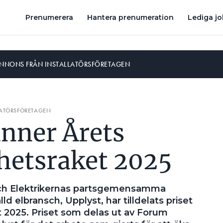
Prenumerera
Hantera prenumeration
Lediga j
ANNONS FRÅN INSTALLATÖRSFÖRETAGEN
LATÖRSFÖRETAGEN
inner Årets
hetsraket 2025
och Elektrikernas partsgemensamma
lld elbransch, Upplyst, har tilldelats priset
 2025. Priset som delas ut av Forum