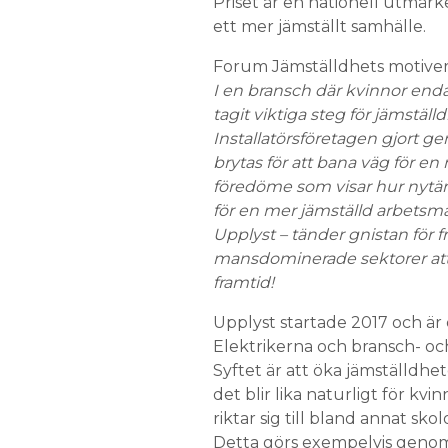
Priset är en nationell utmärke
ett mer jämställt samhälle.
Forum Jämställdhets motiveri
I en bransch där kvinnor enda
tagit viktiga steg för jämställd
Installatörsföretagen gjort 
brytas för att bana väg för en 
föredöme som visar hur nytä
för en mer jämställd arbetsma
Upplyst – tänder gnistan för f
mansdominerade sektorer att föl
framtid!
Upplyst startade 2017 och är
Elektrikerna och bransch- och
Syftet är att öka jämställdhe
det blir lika naturligt för kvi
riktar sig till bland annat sko
Detta görs exempelvis genom 