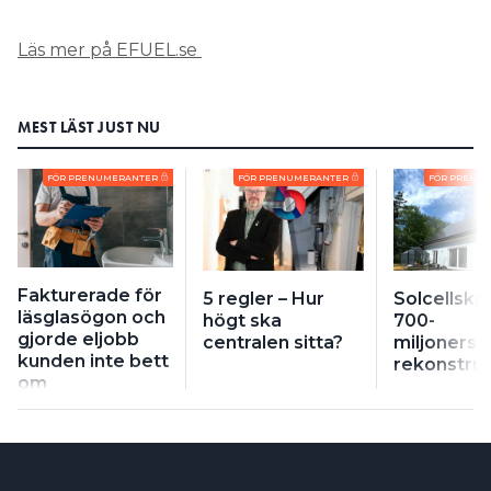
Läs mer på EFUEL.se
MEST LÄST JUST NU
FÖR PRENUMERANTER
FÖR PRENUMERANTER
FÖR PRENU
Fakturerade för
5 regler – Hur
Solcellskri
läsglasögon och
högt ska
700-
gjorde eljobb
centralen sitta?
miljonersb
kunden inte bett
rekonstruk
om