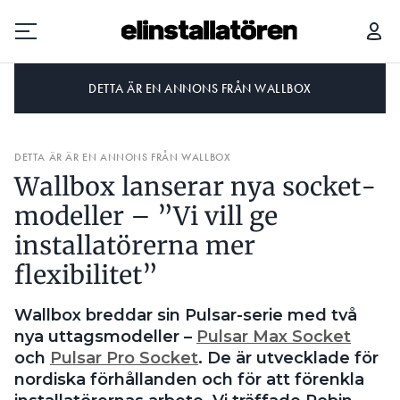
DETTA ÄR EN ANNONS FRÅN WALLBOX
Prenumerera
DETTA ÄR ÄR EN ANNONS FRÅN WALLBOX
Hantera prenumeration
Wallbox lanserar nya socket-
Lediga jobb
modeller – ”Vi vill ge
installatörerna mer
Annonsera
flexibilitet”
Läs E-tidningen
Wallbox
breddar sin Pulsar-serie med två
nya uttagsmodeller –
Pulsar Max Socket
Om tidningen
och
Pulsar Pro Socket
. De är utvecklade för
Kontakt
nordiska förhållanden och för att förenkla
Personuppgifter