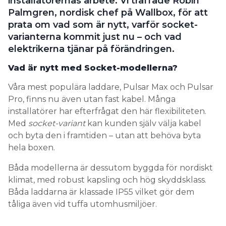
installatörernas arbete. Vi träffade Robin
Palmgren, nordisk chef på Wallbox, för att
Search for:
prata om vad som är nytt, varför socket-
varianterna kommit just nu – och vad
elektrikerna tjänar på förändringen.
SEARCH
Vad är nytt med Socket-modellerna?
Våra mest populära laddare, Pulsar Max och Pulsar
Pro, finns nu även utan fast kabel. Många
installatörer har efterfrågat den här flexibiliteten.
Med
socket-variant
kan kunden själv välja kabel
och byta den i framtiden – utan att behöva byta
hela boxen.
Båda modellerna är dessutom byggda för nordiskt
klimat, med robust kapsling och hög skyddsklass.
Båda laddarna är klassade IP55 vilket gör dem
tåliga även vid tuffa utomhusmiljöer.