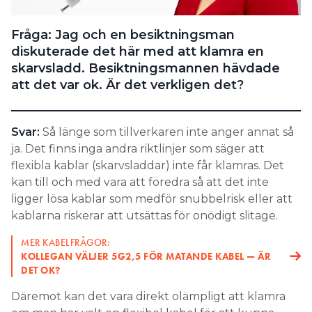
Search for:
Fråga: Jag och en besiktningsman
diskuterade det här med att klamra en
skarvsladd. Besiktningsmannen hävdade
SEARCH
att det var ok. Är det verkligen det?
Svar:
Så länge som tillverkaren inte anger annat så
ja. Det finns inga andra riktlinjer som säger att
flexibla kablar (skarvsladdar) inte får klamras. Det
kan till och med vara att föredra så att det inte
ligger lösa kablar som medför snubbelrisk eller att
kablarna riskerar att utsättas för onödigt slitage.
MER KABELFRÅGOR:
KOLLEGAN VÄLJER 5G2,5 FÖR MATANDE KABEL — ÄR
DET OK?
Däremot kan det vara direkt olämpligt att klamra