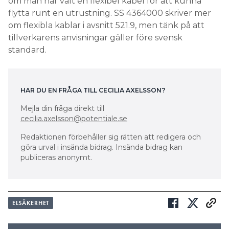
om man har valt en flexibel kabel för att kunna
flytta runt en utrustning. SS 4364000 skriver mer
om flexibla kablar i avsnitt 521.9, men tänk på att
tillverkarens anvisningar gäller före svensk
standard.
HAR DU EN FRÅGA TILL CECILIA AXELSSON?
Mejla din fråga direkt till
cecilia.axelsson@potentiale.se
Redaktionen förbehåller sig rätten att redigera och
göra urval i insända bidrag. Insända bidrag kan
publiceras anonymt.
ELSÄKERHET