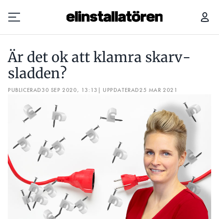
ÄR DET OK ATT ­KLAMRA SKARV­SLADDEN?
Är det ok att ­klamra skarv­
Prenumerera
sladden?
PUBLICERAD
Hantera prenumeration
30 SEP 2020, 13:13
| UPPDATERAD
25 MAR 2021
Lediga jobb
Annonsera
Läs E-tidningen
Om tidningen
Kontakt
Personuppgifter