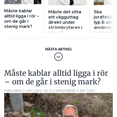
Måste kablar
Måste det sitta
Ska
alltid ligga i rör –
ett vägguttag
jordfelsbr
om de går i
direkt under
typ B alltid
stenig mark?
strömbrytaren i
användas ti
köket?
laddstatio
Måste kablar alltid ligga i rör
– om de går i stenig mark?
PUBLICERAD
11 DEC 2025, 05:51
| UPPDATERAD
15 DEC 2025